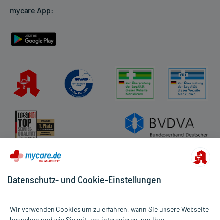
mycare App:
Rückgabe/Widerruf
Barrierefreiheitserklärung
Datenschutz- und Cookie-Einstellungen
Wir verwenden Cookies um zu erfahren, wann Sie unsere Webseite
besuchen und wie Sie mit uns interagieren, um Ihre