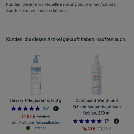
Kunden, die eine individuelle Beratung durch einen Arzt oder
Apotheker nicht ersetzen können.
Kunden, die diesen Artikel gekauft haben, kauften auch:
Dexeryl Pflegecreme, 500 g
Octenisept Wund- und
C
Schleimhautantiseptikum
5.0
26
*
farblos, 250 ml
14,64 €
18,30 €
4.9411764705882
17
*
inkl. MwSt.
zzgl.
Versandkosten
Lieferbar
14,49 €
20,24 €