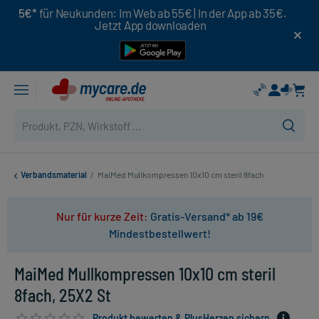
5€*
für Neukunden: Im Web ab 55€ | In der App ab 35€.
Jetzt App downloaden
Verbandsmaterial
/
MaiMed Mullkompressen 10x10 cm steril 8fach
Nur für kurze Zeit:
Gratis-Versand* ab 19€
Mindestbestellwert!
MaiMed Mullkompressen 10x10 cm steril
8fach, 25X2 St
Produkt bewerten & PlusHerzen sichern