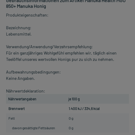
Gebrauchsinformationen zum Artikel Manuka Health MGO
850+ Manuka Honig
Produkteigenschaften:
Bezeichnung:
Lebensmittel.
Verwendung/Anwendung/Verzehrsempfehlung:
Für ein ganzjähriges Wohlgefühl empfehlen wir, täglich einen
Teelöffel unseres wertvollen Honigs pur zu sich zu nehmen.
Aufbewahrungsbedingungen:
Keine Angaben.
Nährwertdeklaration:
Nährwertangaben
je 100 g
Brennwert
1.400 kJ / 334,6 kcal
Fett
0 g
davon gesättigte Fettsäuren
0 g