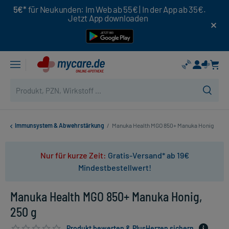
5€*
für Neukunden: Im Web ab 55€ | In der App ab 35€.
Jetzt App downloaden
Immunsystem & Abwehrstärkung
/
Manuka Health MGO 850+ Manuka Honig
Nur für kurze Zeit:
Gratis-Versand* ab 19€
Mindestbestellwert!
Manuka Health MGO 850+ Manuka Honig,
250 g
Produkt bewerten & PlusHerzen sichern