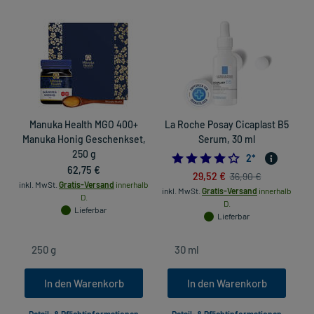
Manuka Health MGO 400+
La Roche Posay Cicaplast B5
Manuka Honig Geschenkset,
Serum, 30 ml
250 g
4.0
2
*
62,75 €
29,52 €
36,90 €
inkl. MwSt.
Gratis-Versand
innerhalb
inkl. MwSt.
Gratis-Versand
innerhalb
D.
D.
Lieferbar
Lieferbar
In den Warenkorb
In den Warenkorb