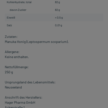
Kohlenhydrate, total
82 g
davon Zucker
82 g
Eiweiß
< 0,5 g
Salz
0,01 g
Zutaten:
Manuka Honig (Leptospermum scoparium).
Allergene:
Keine enthalten.
Nettofüllmenge:
250 g
Ursprungsland des Lebensmittels:
Neuseeland
Anschrift des Herstellers:
Hager Pharma GmbH
Ackerstraße 1