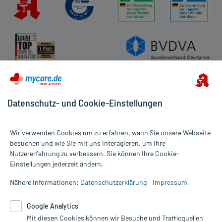
Datenschutz- und Cookie-Einstellungen
Wir verwenden Cookies um zu erfahren, wann Sie unsere Webseite
besuchen und wie Sie mit uns interagieren, um Ihre
Nutzererfahrung zu verbessern. Sie können Ihre Cookie-
Alle Preise gelten inkl. MwSt., ggf. zzgl. Versandkosten
Einstellungen jederzeit ändern.
Informationen auf dieser Website werden ausschließlich für
informative Zwecke zur Verfügung gestellt. Sie ersetzen keinesfalls
Nähere Informationen:
Datenschutzerklärung
Impressum
die Untersuchung und Behandlung durch einen Arzt. Bitte
beachten Sie, dass hierdurch weder Diagnosen gestellt noch
Google Analytics
Therapien eingeleitet werden können. | Diese Webseite benutzt
Mit diesen Cookies können wir Besuche und Trafficquellen
Google Analytics. Lesen Sie bitte dazu die wichtigen Hinweise in