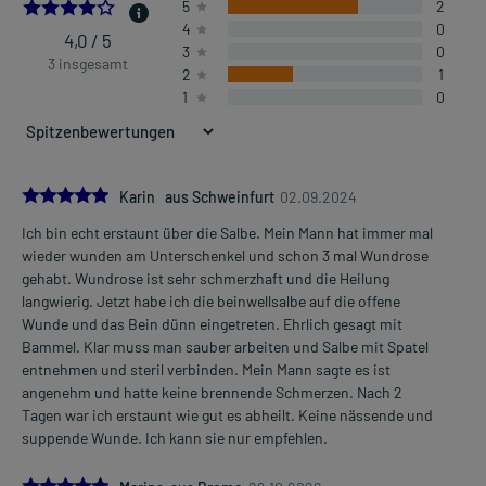
4.0
5
2
4
0
4,0 / 5
3
0
3 insgesamt
2
1
1
0
5.0
Karin aus Schweinfurt
02.09.2024
Ich bin echt erstaunt über die Salbe. Mein Mann hat immer mal
wieder wunden am Unterschenkel und schon 3 mal Wundrose
gehabt. Wundrose ist sehr schmerzhaft und die Heilung
langwierig. Jetzt habe ich die beinwellsalbe auf die offene
Wunde und das Bein dünn eingetreten. Ehrlich gesagt mit
Bammel. Klar muss man sauber arbeiten und Salbe mit Spatel
entnehmen und steril verbinden. Mein Mann sagte es ist
angenehm und hatte keine brennende Schmerzen. Nach 2
Tagen war ich erstaunt wie gut es abheilt. Keine nässende und
suppende Wunde. Ich kann sie nur empfehlen.
5.0