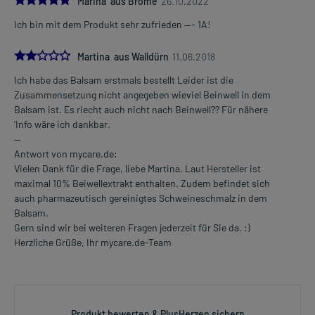
Marina aus Brome
26.10.2022
Ich bin mit dem Produkt sehr zufrieden --- 1A!
2.0
Martina aus Walldürn
11.06.2018
Ich habe das Balsam erstmals bestellt Leider ist die
Zusammensetzung nicht angegeben wieviel Beinwell in dem
Balsam ist. Es riecht auch nicht nach Beinwell?? Für nähere
'Info wäre ich dankbar.
--
Antwort von mycare.de:
Vielen Dank für die Frage, liebe Martina. Laut Hersteller ist
maximal 10% Beiwellextrakt enthalten. Zudem befindet sich
auch pharmazeutisch gereinigtes Schweineschmalz in dem
Balsam.
Gern sind wir bei weiteren Fragen jederzeit für Sie da. :)
Herzliche Grüße, Ihr mycare.de-Team
Produkt bewerten & PlusHerzen sichern