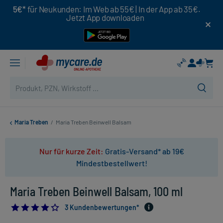
5€*
für Neukunden: Im Web ab 55€ | In der App ab 35€.
Jetzt App downloaden
Maria Treben
/
Maria Treben Beinwell Balsam
Nur für kurze Zeit:
Gratis-Versand* ab 19€
Mindestbestellwert!
Maria Treben Beinwell Balsam, 100 ml
4.0
3 Kundenbewertungen*