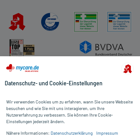
Kundenbewertungen
AGB
Impressum
Datenschutz
Cookie-Einstellungen
Rückgabe/Widerruf
Barrierefreiheitserklärung
Datenschutz- und Cookie-Einstellungen
Wir verwenden Cookies um zu erfahren, wann Sie unsere Webseite
besuchen und wie Sie mit uns interagieren, um Ihre
Nutzererfahrung zu verbessern. Sie können Ihre Cookie-
Alle Preise gelten inkl. MwSt., ggf. zzgl. Versandkosten
Einstellungen jederzeit ändern.
Informationen auf dieser Website werden ausschließlich für
informative Zwecke zur Verfügung gestellt. Sie ersetzen keinesfalls
Nähere Informationen:
Datenschutzerklärung
Impressum
die Untersuchung und Behandlung durch einen Arzt. Bitte