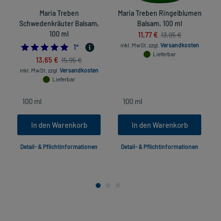
Maria Treben
Maria Treben Ringelblumen
D
Schwedenkräuter Balsam,
Balsam, 100 ml
100 ml
11,77 €
13,95 €
inkl. MwSt.
zzgl.
Versandkosten
5.0
1
*
Lieferbar
13,65 €
15,95 €
inkl. MwSt.
zzgl.
Versandkosten
Lieferbar
In den Warenkorb
In den Warenkorb
Detail- & Pflichtinformationen
Detail- & Pflichtinformationen