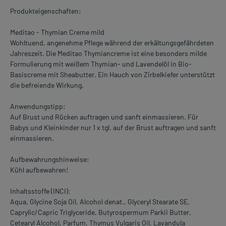
Produkteigenschaften:
Meditao - Thymian Creme mild
Wohltuend, angenehme Pflege während der erkältungsgefährdeten
Jahreszeit. Die Meditao Thymiancreme ist eine besonders milde
Formulierung mit weißem Thymian- und Lavendelöl in Bio-
Basiscreme mit Sheabutter. Ein Hauch von Zirbelkiefer unterstützt
die befreiende Wirkung.
Anwendungstipp:
Auf Brust und Rücken auftragen und sanft einmassieren. Für
Babys und Kleinkinder nur 1 x tgl. auf der Brust auftragen und sanft
einmassieren.
Aufbewahrungshinweise:
Kühl aufbewahren!
Inhaltsstoffe (INCI):
Aqua, Glycine Soja Oil, Alcohol denat., Glyceryl Stearate SE,
Caprylic/Capric Triglyceride, Butyrospermum Parkii Butter,
Cetearyl Alcohol, Parfum, Thymus Vulgaris Oil, Lavandula