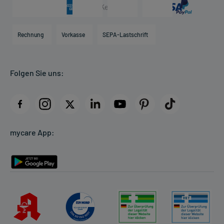
Arzneimittelinformationen
Karriere
Hilfsmittelbox
Engagement
Direktabrechnung PKV
Rechnung
Vorkasse
SEPA-Lastschrift
Partner
Apotheke vor Ort
Kundenbewertungen
Folgen Sie uns:
AGB
Impressum
Datenschutz
Cookie-Einstellungen
mycare App:
Rückgabe/Widerruf
Barrierefreiheitserklärung