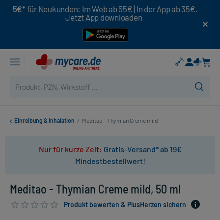
5€*
für Neukunden: Im Web ab 55€ | In der App ab 35€.
Jetzt App downloaden
Einreibung & Inhalation
/
Meditao - Thymian Creme mild
Nur für kurze Zeit:
Gratis-Versand* ab 19€
Mindestbestellwert!
Meditao - Thymian Creme mild, 50 ml
Produkt bewerten & PlusHerzen sichern