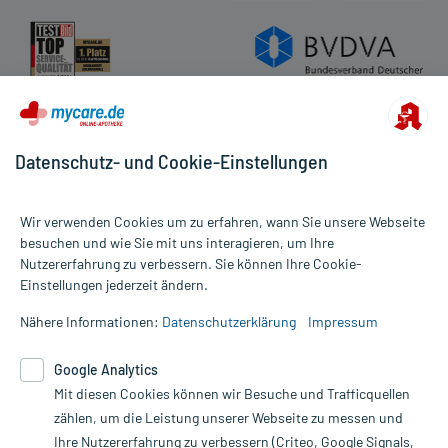
Datenschutz- und Cookie-Einstellungen
Wir verwenden Cookies um zu erfahren, wann Sie unsere Webseite
besuchen und wie Sie mit uns interagieren, um Ihre
Nutzererfahrung zu verbessern. Sie können Ihre Cookie-
Alle Preise gelten inkl. MwSt., ggf. zzgl. Versandkosten
Einstellungen jederzeit ändern.
Informationen auf dieser Website werden ausschließlich für
informative Zwecke zur Verfügung gestellt. Sie ersetzen keinesfalls
Nähere Informationen:
Datenschutzerklärung
Impressum
die Untersuchung und Behandlung durch einen Arzt. Bitte
beachten Sie, dass hierdurch weder Diagnosen gestellt noch
Google Analytics
Therapien eingeleitet werden können. | Diese Webseite benutzt
Mit diesen Cookies können wir Besuche und Trafficquellen
Google Analytics. Lesen Sie bitte dazu die wichtigen Hinweise in
unserer Datenschutzerklärung. Für den Widerruf einer Bestellung
zählen, um die Leistung unserer Webseite zu messen und
nutzen Sie das Formular:
Ihre Nutzererfahrung zu verbessern (Criteo, Google Signals,