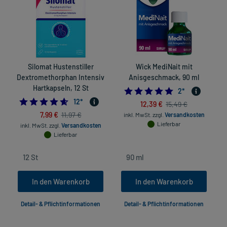
Silomat Hustenstiller
Wick MediNait mit
Dextromethorphan Intensiv
Anisgeschmack, 90 ml
Hartkapseln, 12 St
5.0
2
*
4.583333333333333
12
*
12,39 €
15,49 €
7,99 €
11,97 €
inkl. MwSt.
zzgl.
Versandkosten
Lieferbar
inkl. MwSt.
zzgl.
Versandkosten
Lieferbar
In den Warenkorb
In den Warenkorb
Detail- & Pflichtinformationen
Detail- & Pflichtinformationen