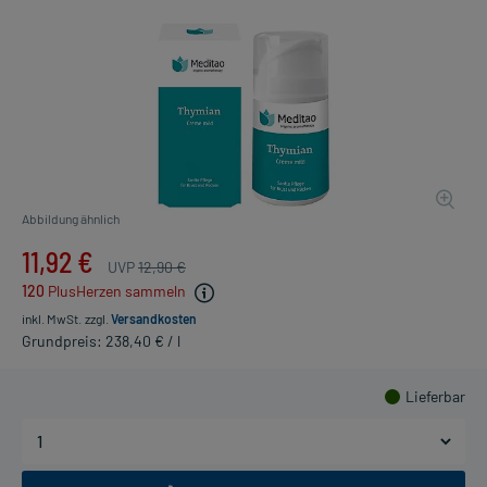
Abbildung ähnlich
11,92 €
UVP
12,90 €
120
PlusHerzen sammeln
inkl. MwSt.
zzgl.
Versandkosten
Grundpreis: 238,40 € / l
Lieferbar