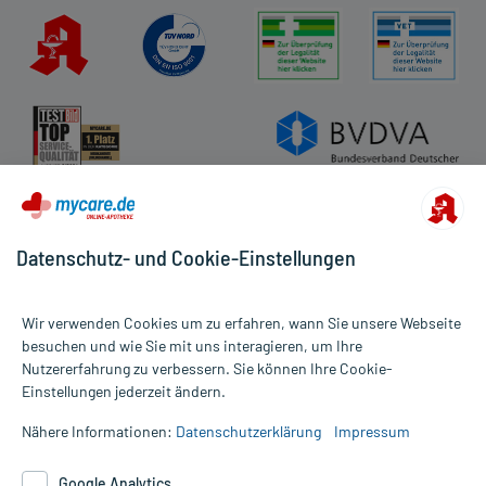
Datenschutz- und Cookie-Einstellungen
Wir verwenden Cookies um zu erfahren, wann Sie unsere Webseite
besuchen und wie Sie mit uns interagieren, um Ihre
Nutzererfahrung zu verbessern. Sie können Ihre Cookie-
Alle Preise gelten inkl. MwSt., ggf. zzgl. Versandkosten
Einstellungen jederzeit ändern.
Informationen auf dieser Website werden ausschließlich für
informative Zwecke zur Verfügung gestellt. Sie ersetzen keinesfalls
Nähere Informationen:
Datenschutzerklärung
Impressum
die Untersuchung und Behandlung durch einen Arzt. Bitte
beachten Sie, dass hierdurch weder Diagnosen gestellt noch
Google Analytics