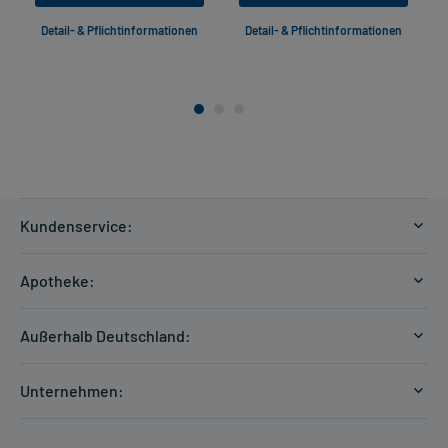
Detail- & Pflichtinformationen
Detail- & Pflichtinformationen
Kundenservice:
Versandkosten
Apotheke:
Zahlungsarten
Ratgeber
Kontakt
Außerhalb Deutschland:
E-Rezept
FAQ
Versandkosten Schweiz
Papierrezept einlösen
Hilfe
Unternehmen:
Formular anfordern
mycarePlus
Experten-Team
Arzneimittel-Check
Direktbestellung