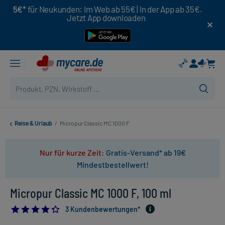
5€*
für Neukunden: Im Web ab 55€ | In der App ab 35€.
Jetzt App downloaden
Reise & Urlaub
/
Micropur Classic MC 1000 F
Nur für kurze Zeit:
Gratis-Versand* ab 19€
Mindestbestellwert!
Micropur Classic MC 1000 F, 100 ml
4.333333333333333
3 Kundenbewertungen*