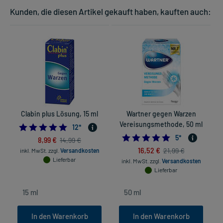
Kunden, die diesen Artikel gekauft haben, kauften auch:
Clabin plus Lösung, 15 ml
Wartner gegen Warzen
Vereisungsmethode, 50 ml
4.833333333333333
12
*
5.0
5
*
8,99 €
14,99 €
16,52 €
21,99 €
inkl. MwSt.
zzgl.
Versandkosten
Lieferbar
inkl. MwSt.
zzgl.
Versandkosten
Lieferbar
In den Warenkorb
In den Warenkorb