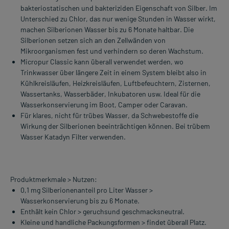
bakteriostatischen und bakteriziden Eigenschaft von Silber. Im
Unterschied zu Chlor, das nur wenige Stunden in Wasser wirkt,
machen Silberionen Wasser bis zu 6 Monate haltbar. Die
Silberionen setzen sich an den Zellwänden von
Mikroorganismen fest und verhindern so deren Wachstum.
Micropur Classic kann überall verwendet werden, wo
Trinkwasser über längere Zeit in einem System bleibt also in
Kühlkreisläufen, Heizkreisläufen, Luftbefeuchtern, Zisternen,
Wassertanks, Wasserbäder, Inkubatoren usw. Ideal für die
Wasserkonservierung im Boot, Camper oder Caravan.
Für klares, nicht für trübes Wasser, da Schwebestoffe die
Wirkung der Silberionen beeinträchtigen können. Bei trübem
Wasser Katadyn Filter verwenden.
Produktmerkmale > Nutzen:
0,1 mg Silberionenanteil pro Liter Wasser >
Wasserkonservierung bis zu 6 Monate.
Enthält kein Chlor > geruchsund geschmacksneutral.
Kleine und handliche Packungsformen > findet überall Platz.