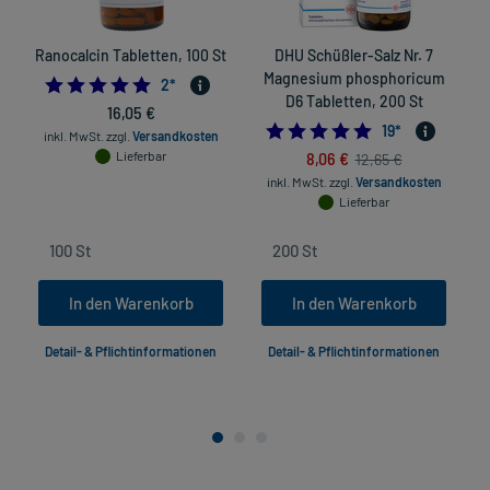
Ranocalcin Tabletten, 100 St
DHU Schüßler-Salz Nr. 7
Magnesium phosphoricum
5.0
2
*
D6 Tabletten, 200 St
16,05 €
4.8947368421052
19
*
inkl. MwSt.
zzgl.
Versandkosten
Lieferbar
8,06 €
12,65 €
inkl. MwSt.
zzgl.
Versandkosten
Lieferbar
In den Warenkorb
In den Warenkorb
Detail- & Pflichtinformationen
Detail- & Pflichtinformationen