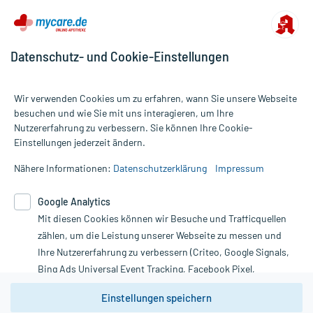
Datenschutz- und Cookie-Einstellungen
Wir verwenden Cookies um zu erfahren, wann Sie unsere Webseite
besuchen und wie Sie mit uns interagieren, um Ihre
Nutzererfahrung zu verbessern. Sie können Ihre Cookie-
Alle Preise gelten inkl. MwSt., ggf. zzgl. Versandkosten
Einstellungen jederzeit ändern.
Informationen auf dieser Website werden ausschließlich für
informative Zwecke zur Verfügung gestellt. Sie ersetzen keinesfalls
Nähere Informationen:
Datenschutzerklärung
Impressum
die Untersuchung und Behandlung durch einen Arzt. Bitte
beachten Sie, dass hierdurch weder Diagnosen gestellt noch
Google Analytics
Therapien eingeleitet werden können. | Diese Webseite benutzt
Mit diesen Cookies können wir Besuche und Trafficquellen
Google Analytics. Lesen Sie bitte dazu die wichtigen Hinweise in
unserer Datenschutzerklärung. Für den Widerruf einer Bestellung
zählen, um die Leistung unserer Webseite zu messen und
nutzen Sie das Formular:
Ihre Nutzererfahrung zu verbessern (Criteo, Google Signals,
Bing Ads Universal Event Tracking, Facebook Pixel,
Vertrag widerrufen
Youtube-Social Plugin).
Einstellungen speichern