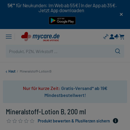
5€*
für Neukunden: Im Web ab 55€ | In der App ab 35€.
Jetzt App downloaden
Haut
/
Mineralstoff-Lotion B
Nur für kurze Zeit:
Gratis-Versand* ab 19€
Mindestbestellwert!
Mineralstoff-Lotion B, 200 ml
Produkt bewerten & PlusHerzen sichern