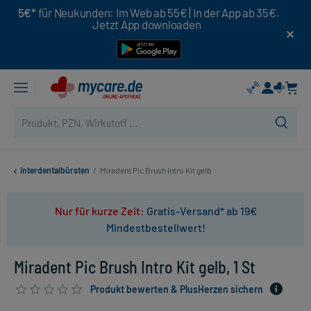
5€*
für Neukunden: Im Web ab 55€ | In der App ab 35€.
Jetzt App downloaden
Interdentalbürsten
/
Miradent Pic Brush Intro Kit gelb
Nur für kurze Zeit:
Gratis-Versand* ab 19€
Mindestbestellwert!
Miradent Pic Brush Intro Kit gelb, 1 St
Produkt bewerten & PlusHerzen sichern