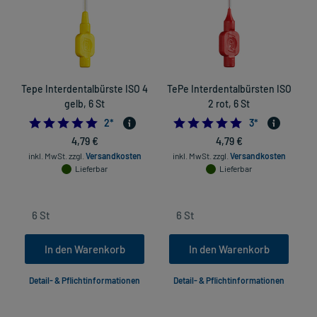
Tepe Interdentalbürste ISO 4
TePe Interdentalbürsten ISO
T
gelb, 6 St
2 rot, 6 St
5.0
5.0
2
*
3
*
4,79 €
4,79 €
inkl. MwSt.
zzgl.
Versandkosten
inkl. MwSt.
zzgl.
Versandkosten
Lieferbar
Lieferbar
In den Warenkorb
In den Warenkorb
Detail- & Pflichtinformationen
Detail- & Pflichtinformationen