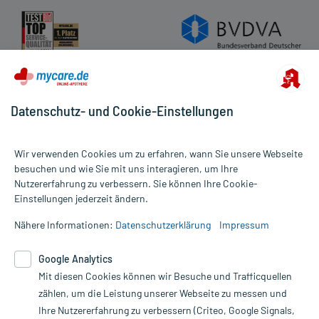
Datenschutz- und Cookie-Einstellungen
Wir verwenden Cookies um zu erfahren, wann Sie unsere Webseite
besuchen und wie Sie mit uns interagieren, um Ihre
Nutzererfahrung zu verbessern. Sie können Ihre Cookie-
Alle Preise gelten inkl. MwSt., ggf. zzgl. Versandkosten
Einstellungen jederzeit ändern.
Informationen auf dieser Website werden ausschließlich für
informative Zwecke zur Verfügung gestellt. Sie ersetzen keinesfalls
Nähere Informationen:
Datenschutzerklärung
Impressum
die Untersuchung und Behandlung durch einen Arzt. Bitte
beachten Sie, dass hierdurch weder Diagnosen gestellt noch
Google Analytics
Therapien eingeleitet werden können. | Diese Webseite benutzt
Mit diesen Cookies können wir Besuche und Trafficquellen
Google Analytics. Lesen Sie bitte dazu die wichtigen Hinweise in
unserer Datenschutzerklärung. Für den Widerruf einer Bestellung
zählen, um die Leistung unserer Webseite zu messen und
nutzen Sie das Formular:
Ihre Nutzererfahrung zu verbessern (Criteo, Google Signals,