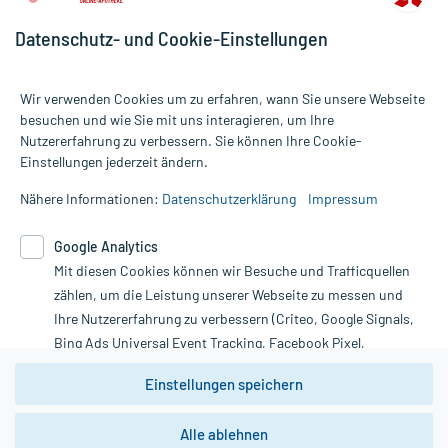
Datenschutz- und Cookie-Einstellungen
Wir verwenden Cookies um zu erfahren, wann Sie unsere Webseite
besuchen und wie Sie mit uns interagieren, um Ihre
Nutzererfahrung zu verbessern. Sie können Ihre Cookie-
Alle Preise gelten inkl. MwSt., ggf. zzgl. Versandkosten
Einstellungen jederzeit ändern.
Informationen auf dieser Website werden ausschließlich für
informative Zwecke zur Verfügung gestellt. Sie ersetzen keinesfalls
Nähere Informationen:
Datenschutzerklärung
Impressum
die Untersuchung und Behandlung durch einen Arzt. Bitte
beachten Sie, dass hierdurch weder Diagnosen gestellt noch
Google Analytics
Therapien eingeleitet werden können. | Diese Webseite benutzt
Mit diesen Cookies können wir Besuche und Trafficquellen
Google Analytics. Lesen Sie bitte dazu die wichtigen Hinweise in
unserer Datenschutzerklärung. Für den Widerruf einer Bestellung
zählen, um die Leistung unserer Webseite zu messen und
nutzen Sie das Formular:
Ihre Nutzererfahrung zu verbessern (Criteo, Google Signals,
Bing Ads Universal Event Tracking, Facebook Pixel,
Vertrag widerrufen
Youtube-Social Plugin).
Einstellungen speichern
Wir weisen darauf hin, dass die
Datenschutzbestimmungen von
Google Analytics
nicht
Alle ablehnen
*Hinweise zu unseren Aktionen und Bewertungen
zwingend den Europäischen Anforderungen gem. EU-