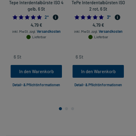
Tepe Interdentalbürste ISO 4
TePe Interdentalbürsten ISO
T
gelb, 6 St
2 rot, 6 St
5.0
5.0
2
*
3
*
4,79 €
4,79 €
inkl. MwSt.
zzgl.
Versandkosten
inkl. MwSt.
zzgl.
Versandkosten
Lieferbar
Lieferbar
In den Warenkorb
In den Warenkorb
Detail- & Pflichtinformationen
Detail- & Pflichtinformationen