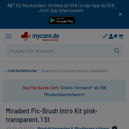
5€*
für Neukunden: Im Web ab 55€ | In der App ab 35€.
Jetzt App downloaden
Interdentalbürsten
/
Miradent Pic-Brush Intro Kit pink-transparent
Nur für kurze Zeit:
Gratis-Versand* ab 19€
Mindestbestellwert!
Miradent Pic-Brush Intro Kit pink-
transparent, 1 St
Produkt bewerten & PlusHerzen sichern