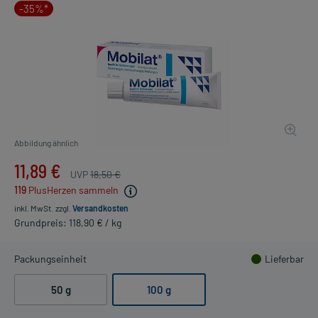
-35%*
Abbildung ähnlich
11,89 €
UVP
18,50 €
119
PlusHerzen sammeln
inkl. MwSt.
zzgl.
Versandkosten
Grundpreis: 118,90 € / kg
Packungseinheit
Lieferbar
50 g
100 g