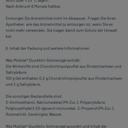
Nicht über + 25 °C lagern.
Nach Anbruch 6 Monate haltbar.
Entsorgen Sie Arzneimittel nicht im Abwasser. Fragen Sie Ihren
Apotheker, wie das Arzneimittel zu entsorgen ist, wenn Sie es
nicht mehr verwenden. Sie tragen damit zum Schutz der Umwelt
bei.
6. Inhalt der Packung und weitere Informationen
Was Mobilat® DuoAktiv Schmerzgel enthält:
Die Wirkstoffe sind Chondroitinpolysulfat aus Rindertracheen und
Salicylsäure.
100 g Gel enthalten 0,2 g Chondroitinpolysulfat aus Rindertracheen
und 2 g Salicylsäure.
Die sonstigen Bestandteile sind:
2-Aminoethanol, Natriumedetat (Ph.Eur.), Polyacrylsäure,
Poly(oxyethylen)-20-glycerol-monooleat, 2-Propanol (Ph.Eur.),
Rosmarinöl, Gereinigtes Wasser.
Wie Mobilat® DuoAktiv Schmerzgel aussieht und Inhalt der