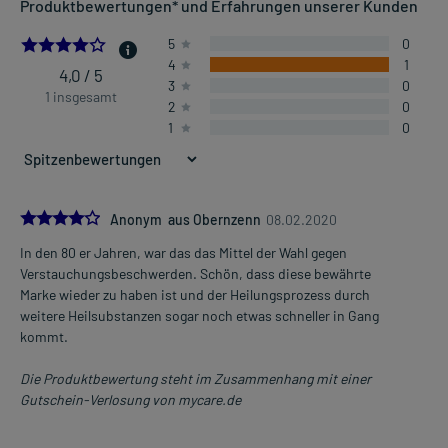
Produktbewertungen* und Erfahrungen unserer Kunden
- Sport- und Unfallverletzungen, wie:
- Prellungen, Zerrungen und Verstauchungen
4.0
5
0
4
1
4,0 / 5
3
0
Dosierung und Anwendungshinweise:
1 insgesamt
2
0
Erwachsene
1
0
5-15 cm Stranglänge
2-3mal täglich
verteilt über den Tag
Die Gesamtdosis sollte nicht ohne Rücksprache mit einem Arzt
4.0
Anonym aus Obernzenn
08.02.2020
oder Apotheker überschritten werden.
In den 80 er Jahren, war das das Mittel der Wahl gegen
Mehr anzeigen
Verstauchungsbeschwerden. Schön, dass diese bewährte
Art der Anwendung?
Marke wieder zu haben ist und der Heilungsprozess durch
Tragen Sie das Arzneimittel auf die betroffene(n) Hautstelle(n) auf.
weitere Heilsubstanzen sogar noch etwas schneller in Gang
Massieren Sie das Arzneimittel danach leicht ein. Vermeiden Sie
kommt.
den versehentlichen Kontakt mit Schleimhäuten, Augen und
offene Hautstellen. Waschen Sie nach der Anwendung gründlich
Die Produktbewertung steht im Zusammenhang mit einer
die Hände.
Gutschein-Verlosung von mycare.de
Dauer der Anwendung?
Ohne ärztlichen Rat sollten Sie das Arzneimittel nicht länger als 3