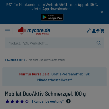
5€*
für Neukunden: Im Web ab 55€ | In der App ab 35€.
Jetzt App downloaden
Kühlen & Hilfe
/
Mobilat DuoAktiv Schmerzgel
Nur für kurze Zeit:
Gratis-Versand* ab 19€
Mindestbestellwert!
Mobilat DuoAktiv Schmerzgel, 100 g
4.0
1 Kundenbewertung*