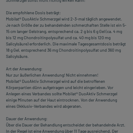
Schmerzgel sonst nicht richtig wirken kann!
Die empfohlene Dosis beträgt:
Mobilat® DuoAktiv Schmerzgel wird 2-3-mal täglich angewendet.
Je nach Größe der zu behandelnden schmerzhaften Stelle ist ein 5-
15 cm langer Gelstrang, entsprechend ca. 2 g bis 6 g Gel (ca. 4 mg
bis 12 mg Chondroitinpolysulfat und ca. 40 mg bis 120 mg
Salicylsäure) erforderlich. Die maximale Tagesgesamtdosis beträgt
18 g Gel, entsprechend 36 mg Chondroitinpolysulfat und 360 mg
Salicylsäure.
Art der Anwendung:
Nur zur äußerlichen Anwendung! Nicht einnehmen!
Mobilat® DuoAktiv Schmerzgel wird auf die betroffenen
Körperpartien dünn aufgetragen und leicht eingerieben. Vor
Anlegen eines Verbandes sollte Mobilat® DuoAktiv Schmerzgel
einige Minuten auf der Haut eintrocknen. Von der Anwendung
eines Okklusiv-Verbandes wird abgeraten.
Dauer der Anwendung:
Über die Dauer der Behandlung entscheidet der behandelnde Arzt.
In der Regel ist eine Anwendung über 11 Tage ausreichend. Der