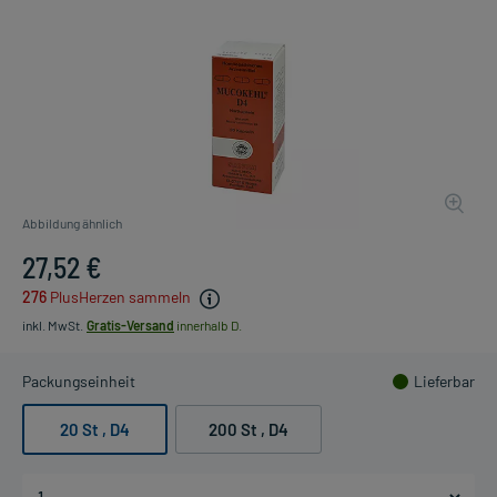
Abbildung ähnlich
27,52 €
276
PlusHerzen sammeln
inkl. MwSt.
Gratis-Versand
innerhalb D.
Packungseinheit
Lieferbar
20 St
, D4
200 St
, D4