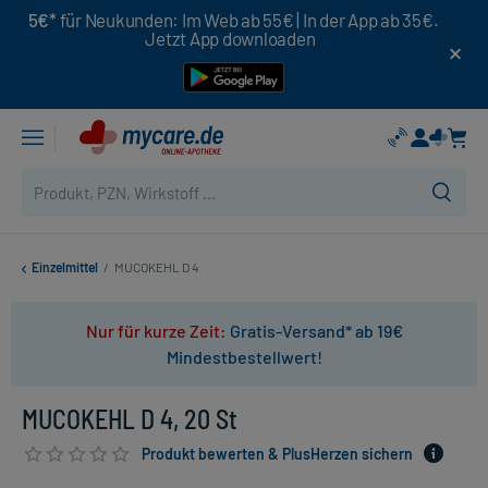
5€*
für Neukunden: Im Web ab 55€ | In der App ab 35€.
Jetzt App downloaden
Einzelmittel
/
MUCOKEHL D 4
Nur für kurze Zeit:
Gratis-Versand* ab 19€
Mindestbestellwert!
MUCOKEHL D 4, 20 St
Produkt bewerten & PlusHerzen sichern