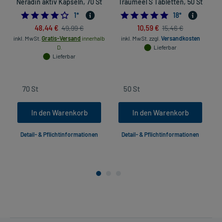
Neradin aktiv Kapseln, 70 St
Traumeel S Tabletten, 50 St
R
4.0
4.94444444444
1
*
18
*
48,44 €
10,59 €
49,99 €
15,46 €
inkl. MwSt.
Gratis-Versand
innerhalb
inkl. MwSt.
zzgl.
Versandkosten
D.
Lieferbar
Lieferbar
In den Warenkorb
In den Warenkorb
Detail- & Pflichtinformationen
Detail- & Pflichtinformationen