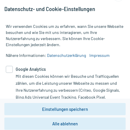
Datenschutz- und Cookie-Einstellungen
Wir verwenden Cookies um zu erfahren, wann Sie unsere Webseite
besuchen und wie Sie mit uns interagieren, um Ihre
Nutzererfahrung zu verbessern. Sie können Ihre Cookie-
Alle Preise gelten inkl. MwSt., ggf. zzgl. Versandkosten
Einstellungen jederzeit ändern.
Informationen auf dieser Website werden ausschließlich für
informative Zwecke zur Verfügung gestellt. Sie ersetzen keinesfalls
Nähere Informationen:
Datenschutzerklärung
Impressum
die Untersuchung und Behandlung durch einen Arzt. Bitte
beachten Sie, dass hierdurch weder Diagnosen gestellt noch
Google Analytics
Therapien eingeleitet werden können. | Diese Webseite benutzt
Mit diesen Cookies können wir Besuche und Trafficquellen
Google Analytics. Lesen Sie bitte dazu die wichtigen Hinweise in
unserer Datenschutzerklärung. Für den Widerruf einer Bestellung
zählen, um die Leistung unserer Webseite zu messen und
nutzen Sie das Formular:
Ihre Nutzererfahrung zu verbessern (Criteo, Google Signals,
Bing Ads Universal Event Tracking, Facebook Pixel,
Vertrag widerrufen
Youtube-Social Plugin).
Einstellungen speichern
Wir weisen darauf hin, dass die
Datenschutzbestimmungen von
Google Analytics
nicht
Alle ablehnen
*Hinweise zu unseren Aktionen und Bewertungen
zwingend den Europäischen Anforderungen gem. EU-
DSGVO genügen und ein Datentransfer in Drittstaaten bzw.