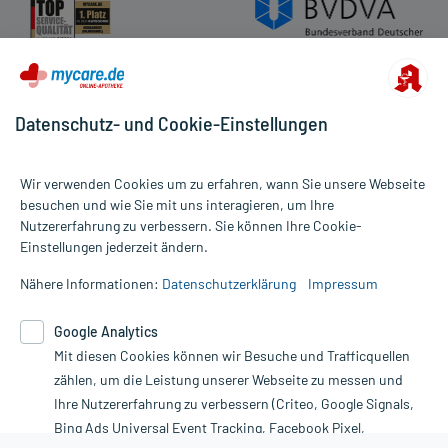
Datenschutz- und Cookie-Einstellungen
Wir verwenden Cookies um zu erfahren, wann Sie unsere Webseite
besuchen und wie Sie mit uns interagieren, um Ihre
Nutzererfahrung zu verbessern. Sie können Ihre Cookie-
Alle Preise gelten inkl. MwSt., ggf. zzgl. Versandkosten
Einstellungen jederzeit ändern.
Informationen auf dieser Website werden ausschließlich für
informative Zwecke zur Verfügung gestellt. Sie ersetzen keinesfalls
Nähere Informationen:
Datenschutzerklärung
Impressum
die Untersuchung und Behandlung durch einen Arzt. Bitte
beachten Sie, dass hierdurch weder Diagnosen gestellt noch
Google Analytics
Therapien eingeleitet werden können. | Diese Webseite benutzt
Mit diesen Cookies können wir Besuche und Trafficquellen
Google Analytics. Lesen Sie bitte dazu die wichtigen Hinweise in
unserer Datenschutzerklärung. Für den Widerruf einer Bestellung
zählen, um die Leistung unserer Webseite zu messen und
nutzen Sie das Formular:
Ihre Nutzererfahrung zu verbessern (Criteo, Google Signals,
Bing Ads Universal Event Tracking, Facebook Pixel,