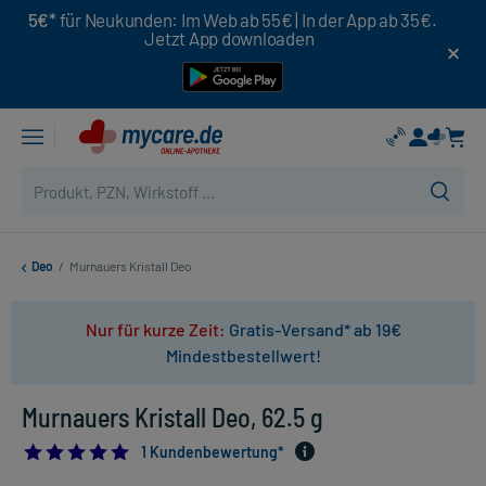
5€*
für Neukunden: Im Web ab 55€ | In der App ab 35€.
Jetzt App downloaden
Deo
/
Murnauers Kristall Deo
Nur für kurze Zeit:
Gratis-Versand* ab 19€
Mindestbestellwert!
Murnauers Kristall Deo, 62.5 g
5.0
1 Kundenbewertung*