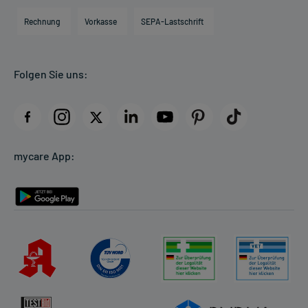
Engagement
Direktabrechnung PKV
Rechnung
Vorkasse
SEPA-Lastschrift
Partner
Apotheke vor Ort
Kundenbewertungen
Folgen Sie uns:
AGB
Impressum
Datenschutz
Cookie-Einstellungen
mycare App:
Rückgabe/Widerruf
Barrierefreiheitserklärung