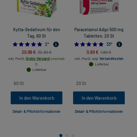
Kytta-Sedativum für den
Paracetamol Adgc 500 mg
Tag, 60 St
Tabletten, 20 St
5.0
4.9393939393939
2
*
33
*
20,99 €
0,89 €
32,30 €
1,80 €
inkl. MwSt.
Gratis-Versand
innerhalb
inkl. MwSt.
zzgl.
Versandkosten
in
D.
Lieferbar
Lieferbar
In den Warenkorb
In den Warenkorb
Detail- & Pflichtinformationen
Detail- & Pflichtinformationen