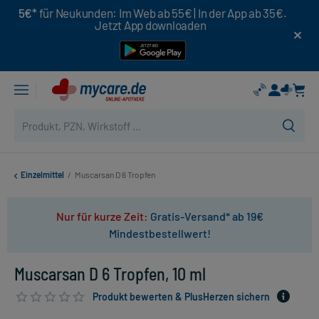
5€*
für Neukunden: Im Web ab 55€ | In der App ab 35€.
Jetzt App downloaden
Einzelmittel
/
Muscarsan D 6 Tropfen
Nur für kurze Zeit:
Gratis-Versand* ab 19€
Mindestbestellwert!
Muscarsan D 6 Tropfen, 10 ml
Produkt bewerten & PlusHerzen sichern