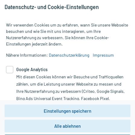
Datenschutz- und Cookie-Einstellungen
Wir verwenden Cookies um zu erfahren, wann Sie unsere Webseite
besuchen und wie Sie mit uns interagieren, um Ihre
Nutzererfahrung zu verbessern. Sie können Ihre Cookie-
Alle Preise gelten inkl. MwSt., ggf. zzgl. Versandkosten
Einstellungen jederzeit ändern.
Informationen auf dieser Website werden ausschließlich für
informative Zwecke zur Verfügung gestellt. Sie ersetzen keinesfalls
Nähere Informationen:
Datenschutzerklärung
Impressum
die Untersuchung und Behandlung durch einen Arzt. Bitte
beachten Sie, dass hierdurch weder Diagnosen gestellt noch
Google Analytics
Therapien eingeleitet werden können. | Diese Webseite benutzt
Google Analytics. Lesen Sie bitte dazu die wichtigen Hinweise in
Mit diesen Cookies können wir Besuche und Trafficquellen
unserer Datenschutzerklärung. Für den Widerruf einer Bestellung
zählen, um die Leistung unserer Webseite zu messen und
nutzen Sie das Formular:
Ihre Nutzererfahrung zu verbessern (Criteo, Google Signals,
Bing Ads Universal Event Tracking, Facebook Pixel,
Vertrag widerrufen
Youtube-Social Plugin).
Einstellungen speichern
Wir weisen darauf hin, dass die
Datenschutzbestimmungen von
Google Analytics
nicht
*Hinweise zu unseren Aktionen und Bewertungen
Alle ablehnen
zwingend den Europäischen Anforderungen gem. EU-
DSGVO genügen und ein Datentransfer in Drittstaaten bzw.