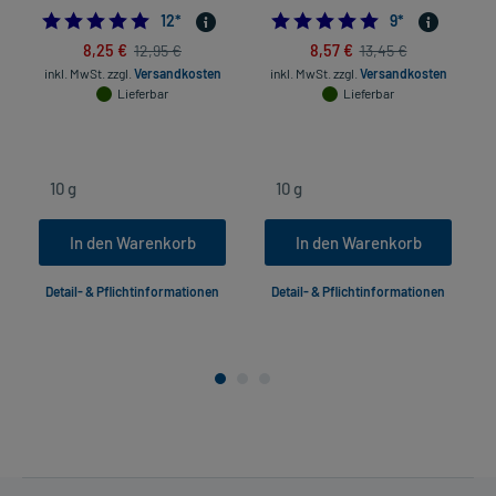
5.0
4.8888888888888
12
*
9
*
8,25 €
8,57 €
12,95 €
13,45 €
inkl. MwSt.
zzgl.
Versandkosten
inkl. MwSt.
zzgl.
Versandkosten
Lieferbar
Lieferbar
In den Warenkorb
In den Warenkorb
Detail- & Pflichtinformationen
Detail- & Pflichtinformationen