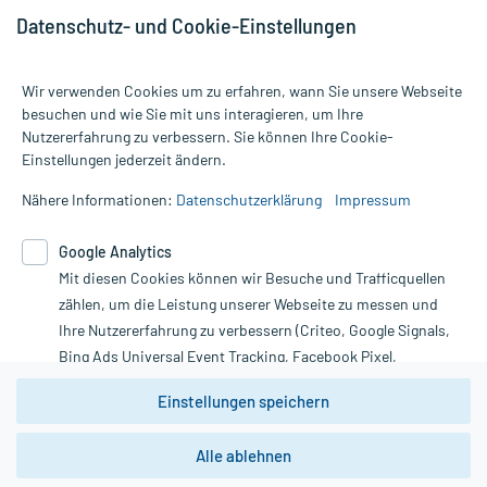
Datenschutz- und Cookie-Einstellungen
Wir verwenden Cookies um zu erfahren, wann Sie unsere Webseite
besuchen und wie Sie mit uns interagieren, um Ihre
Nutzererfahrung zu verbessern. Sie können Ihre Cookie-
Alle Preise gelten inkl. MwSt., ggf. zzgl. Versandkosten
Einstellungen jederzeit ändern.
Informationen auf dieser Website werden ausschließlich für
informative Zwecke zur Verfügung gestellt. Sie ersetzen keinesfalls
Nähere Informationen:
Datenschutzerklärung
Impressum
die Untersuchung und Behandlung durch einen Arzt. Bitte
beachten Sie, dass hierdurch weder Diagnosen gestellt noch
Google Analytics
Therapien eingeleitet werden können. | Diese Webseite benutzt
Mit diesen Cookies können wir Besuche und Trafficquellen
Google Analytics. Lesen Sie bitte dazu die wichtigen Hinweise in
unserer Datenschutzerklärung. Für den Widerruf einer Bestellung
zählen, um die Leistung unserer Webseite zu messen und
nutzen Sie das Formular:
Ihre Nutzererfahrung zu verbessern (Criteo, Google Signals,
Bing Ads Universal Event Tracking, Facebook Pixel,
Vertrag widerrufen
Youtube-Social Plugin).
Einstellungen speichern
Wir weisen darauf hin, dass die
Datenschutzbestimmungen von
Google Analytics
nicht
Alle ablehnen
*Hinweise zu unseren Aktionen und Bewertungen
zwingend den Europäischen Anforderungen gem. EU-
DSGVO genügen und ein Datentransfer in Drittstaaten bzw.