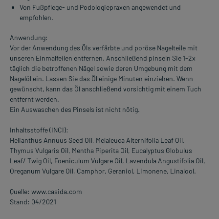
Von Fußpflege- und Podologiepraxen angewendet und
empfohlen.
Anwendung:
Vor der Anwendung des Öls verfärbte und poröse Nagelteile mit
unseren Einmalfeilen entfernen. Anschließend pinseln Sie 1-2x
täglich die betroffenen Nägel sowie deren Umgebung mit dem
Nagelöl ein. Lassen Sie das Öl einige Minuten einziehen. Wenn
gewünscht, kann das Öl anschließend vorsichtig mit einem Tuch
entfernt werden.
Ein Auswaschen des Pinsels ist nicht nötig.
Inhaltsstoffe (INCI):
Helianthus Annuus Seed Oil, Melaleuca Alternifolia Leaf Oil,
Thymus Vulgaris Oil, Mentha Piperita Oil, Eucalyptus Globulus
Leaf/ Twig Oil, Foeniculum Vulgare Oil, Lavendula Angustifolia Oil,
Oreganum Vulgare Oil, Camphor, Geraniol, Limonene, Linalool.
Quelle: www.casida.com
Stand: 04/2021