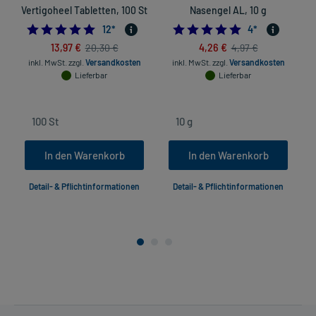
Vertigoheel Tabletten, 100 St
Nasengel AL, 10 g
4.75
5.0
12
*
4
*
13,97 €
4,26 €
20,30 €
4,97 €
inkl. MwSt.
zzgl.
Versandkosten
inkl. MwSt.
zzgl.
Versandkosten
Lieferbar
Lieferbar
In den Warenkorb
In den Warenkorb
Detail- & Pflichtinformationen
Detail- & Pflichtinformationen