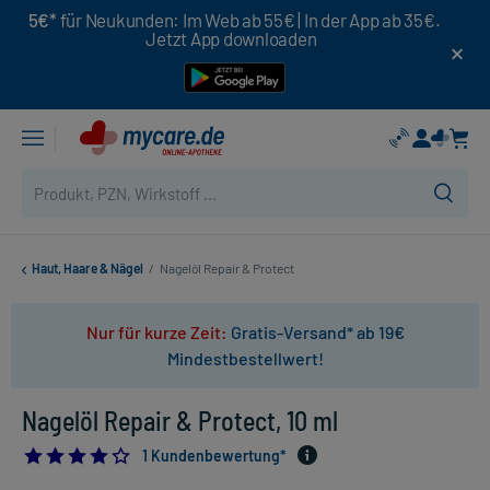
5€*
für Neukunden: Im Web ab 55€ | In der App ab 35€.
Jetzt App downloaden
Haut, Haare & Nägel
/
Nagelöl Repair & Protect
Nur für kurze Zeit:
Gratis-Versand* ab 19€
Mindestbestellwert!
Nagelöl Repair & Protect, 10 ml
4.0
1 Kundenbewertung*