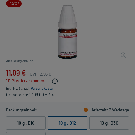
-14%*
Abbildung ähnlich
11,09 €
UVP
12,95 €
111
PlusHerzen sammeln
inkl. MwSt.
zzgl.
Versandkosten
Grundpreis: 1.109,00 € / kg
Packungseinheit
Lieferzeit
: 3 Werktage
10 g
, D10
10 g
, D12
10 g
, D30