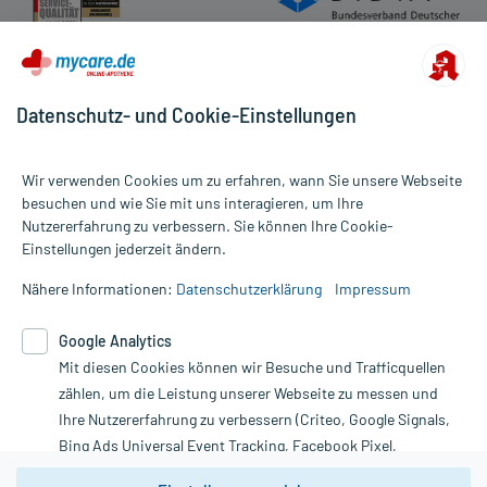
Datenschutz- und Cookie-Einstellungen
Wir verwenden Cookies um zu erfahren, wann Sie unsere Webseite
besuchen und wie Sie mit uns interagieren, um Ihre
Nutzererfahrung zu verbessern. Sie können Ihre Cookie-
Alle Preise gelten inkl. MwSt., ggf. zzgl. Versandkosten
Einstellungen jederzeit ändern.
Informationen auf dieser Website werden ausschließlich für
informative Zwecke zur Verfügung gestellt. Sie ersetzen keinesfalls
Nähere Informationen:
Datenschutzerklärung
Impressum
die Untersuchung und Behandlung durch einen Arzt. Bitte
beachten Sie, dass hierdurch weder Diagnosen gestellt noch
Google Analytics
Therapien eingeleitet werden können. | Diese Webseite benutzt
Mit diesen Cookies können wir Besuche und Trafficquellen
Google Analytics. Lesen Sie bitte dazu die wichtigen Hinweise in
unserer Datenschutzerklärung. Für den Widerruf einer Bestellung
zählen, um die Leistung unserer Webseite zu messen und
nutzen Sie das Formular:
Ihre Nutzererfahrung zu verbessern (Criteo, Google Signals,
Bing Ads Universal Event Tracking, Facebook Pixel,
Vertrag widerrufen
Youtube-Social Plugin).