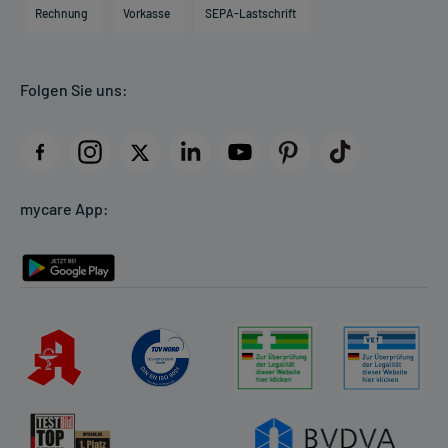
Engagement
Direktabrechnung PKV
Rechnung
Vorkasse
SEPA-Lastschrift
Partner
Apotheke vor Ort
Kundenbewertungen
Folgen Sie uns:
AGB
Impressum
Datenschutz
Cookie-Einstellungen
mycare App:
Rückgabe/Widerruf
Barrierefreiheitserklärung