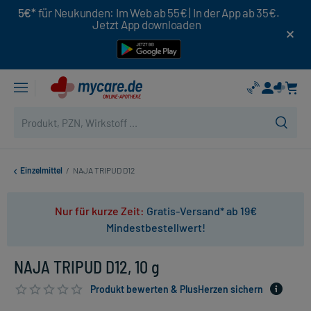
5€*
für Neukunden: Im Web ab 55€ | In der App ab 35€.
Jetzt App downloaden
Einzelmittel
/
NAJA TRIPUD D12
Nur für kurze Zeit:
Gratis-Versand* ab 19€
Mindestbestellwert!
NAJA TRIPUD D12, 10 g
Produkt bewerten & PlusHerzen sichern