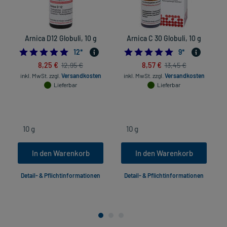
Arnica D12 Globuli, 10 g
Arnica C 30 Globuli, 10 g
5.0
4.8888888888888
12
*
9
*
8,25 €
8,57 €
12,95 €
13,45 €
inkl. MwSt.
zzgl.
Versandkosten
inkl. MwSt.
zzgl.
Versandkosten
Lieferbar
Lieferbar
In den Warenkorb
In den Warenkorb
Detail- & Pflichtinformationen
Detail- & Pflichtinformationen