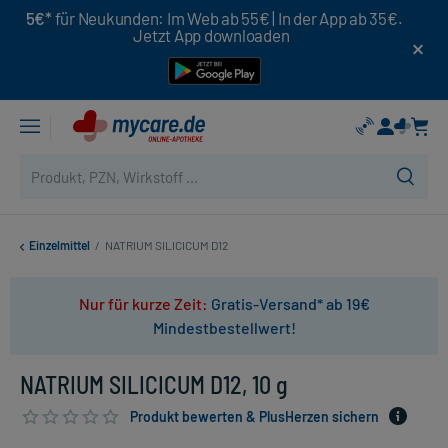
5€*
für Neukunden: Im Web ab 55€ | In der App ab 35€.
Jetzt App downloaden
Einzelmittel
/
NATRIUM SILICICUM D12
Nur für kurze Zeit:
Gratis-Versand* ab 19€
Mindestbestellwert!
NATRIUM SILICICUM D12, 10 g
Produkt bewerten & PlusHerzen sichern