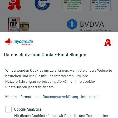
Impressum
Datenschutz
Cookie-Einstellungen
Rückgabe/Widerruf
Barrierefreiheitserklärung
Datenschutz- und Cookie-Einstellungen
Wir verwenden Cookies um zu erfahren, wann Sie unsere Webseite
besuchen und wie Sie mit uns interagieren, um Ihre
Nutzererfahrung zu verbessern. Sie können Ihre Cookie-
Alle Preise gelten inkl. MwSt., ggf. zzgl. Versandkosten
Einstellungen jederzeit ändern.
Informationen auf dieser Website werden ausschließlich für
informative Zwecke zur Verfügung gestellt. Sie ersetzen keinesfalls
Nähere Informationen:
Datenschutzerklärung
Impressum
die Untersuchung und Behandlung durch einen Arzt. Bitte
beachten Sie, dass hierdurch weder Diagnosen gestellt noch
Google Analytics
Therapien eingeleitet werden können. | Diese Webseite benutzt
Mit diesen Cookies können wir Besuche und Trafficquellen
Google Analytics. Lesen Sie bitte dazu die wichtigen Hinweise in