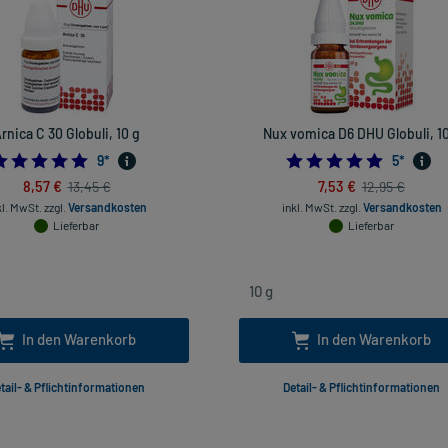
rnica C 30 Globuli, 10 g
Nux vomica D6 DHU Globuli, 10
4.888888888888889
5.0
9
*
5
*
8,57 €
7,53 €
13,45 €
12,95 €
kl. MwSt.
zzgl.
Versandkosten
inkl. MwSt.
zzgl.
Versandkosten
Lieferbar
Lieferbar
In den Warenkorb
In den Warenkorb
tail- & Pflichtinformationen
Detail- & Pflichtinformationen