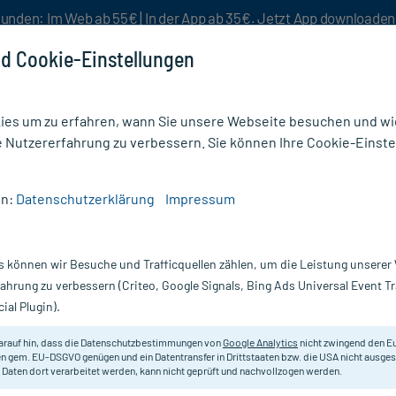
unden: Im Web ab 55€ | In der App ab 35€. Jetzt App downloade
d Cookie-Einstellungen
es um zu erfahren, wann Sie unsere Webseite besuchen und wie
e Nutzererfahrung zu verbessern. Sie können Ihre Cookie-Einste
nlösen
Rezeptur
Aktion %
en:
Datenschutzerklärung
Impressum
R44 D7
s können wir Besuche und Trafficquellen zählen, um die Leistung unsere
Nur für kurze Zeit:
Gratis-Versand* ab 19€ Mindestbestellwert!
fahrung zu verbessern (Criteo, Google Signals, Bing Ads Universal Event 
ial Plugin).
arauf hin, dass die Datenschutzbestimmungen von
Google Analytics
nicht zwingend den E
Homöopathisches Arzneimittel.
n gem. EU-DSGVO genügen und ein Datentransfer in Drittstaaten bzw. die USA nicht ausg
 Daten dort verarbeitet werden, kann nicht geprüft und nachvollzogen werden.
Darreichung:
A