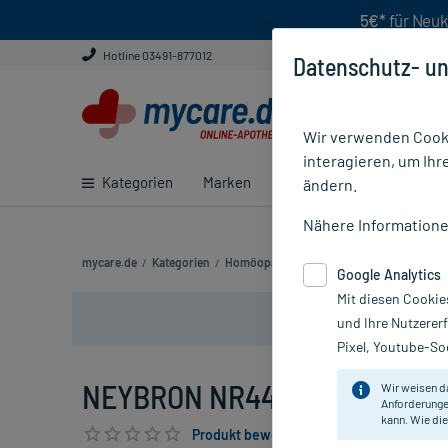
5€*
für Neuk
Hotline 03491-877012
Datenschutz- un
Wir verwenden Cooki
interagieren, um Ihr
Kategorien
Marken
Ratgeber
E-Rezept ei
ändern.
Nähere Information
mycare.de
/
Kategorien
/
Homöopathie
/
Einzelmittel
/
NEYBRON N
Google Analytics
Mit diesen Cookie
und Ihre Nutzerer
Pixel, Youtube-Soc
NEYBRON NR44 D7, 5X2 ml
Wir weisen d
Anforderunge
kann. Wie die
Produkt bewerten & PlusHerzen sichern