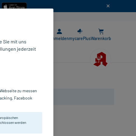
n
E-Rezept App
Anmelden
mycarePlus
Warenkorb
 Sie mit uns
llungen jederzeit
r Webseite zu messen
Tracking, Facebook
uropäischen
eschlossen werden
mpullen