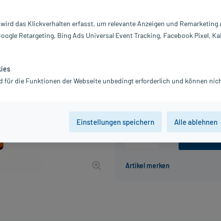
Inhalt:
5X
PZN:
0
 wird das Klickverhalten erfasst, um relevante Anzeigen und Remarketing
Hersteller:
vi
Google Retargeting, Bing Ads Universal Event Tracking, Facebook Pixel, Ka
51,32 €
UVP
59,90 €
514
P
inkl. MwSt.
Gratis-Versand
innerhalb D.
kies
Grundpreis: 5.132,00 € / l
d für die Funktionen der Webseite unbedingt erforderlich und können nich
Beschaffungskosten: 6,50 €
Einstellungen speichern
Alle ablehnen