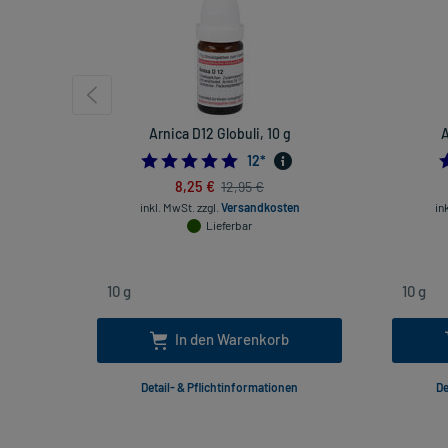
Arnica D12 Globuli, 10 g
A
5.0
12
*
8,25 €
12,95 €
inkl. MwSt.
zzgl.
Versandkosten
in
Lieferbar
In den Warenkorb
Detail- & Pflichtinformationen
De