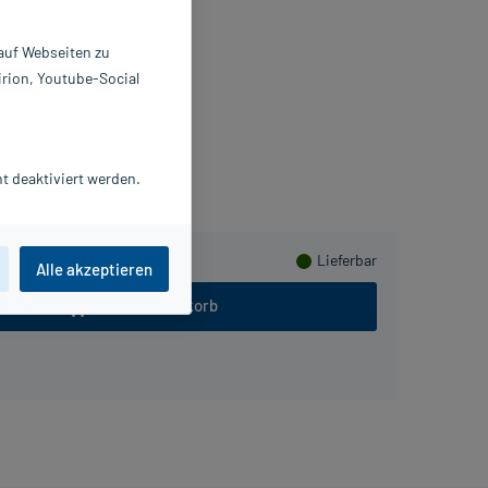
2 ml
6486883
 auf Webseiten zu
tOrgan Arzneimittel GmbH
irion, Youtube-Social
lusHerzen sammeln
t deaktiviert werden.
Lieferbar
Alle akzeptieren
In den Warenkorb