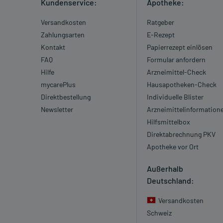
Kundenservice:
Apotheke:
Versandkosten
Ratgeber
Zahlungsarten
E-Rezept
Kontakt
Papierrezept einlösen
FAQ
Formular anfordern
Hilfe
Arzneimittel-Check
mycarePlus
Hausapotheken-Check
Direktbestellung
Individuelle Blister
Newsletter
Arzneimittelinformation
Hilfsmittelbox
Direktabrechnung PKV
Apotheke vor Ort
Außerhalb
Deutschland:
Versandkosten
Schweiz