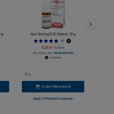
 g
Nux Vomica D 12 Globuli, 10 g
Rhus toxi
rheuma
4.75
4
*
8,25 €
12,95 €
inkl. MwSt.
zzgl.
Versandkosten
Lieferbar
inkl
In den Warenkorb
Detail- & Pflichtinformationen
Deta