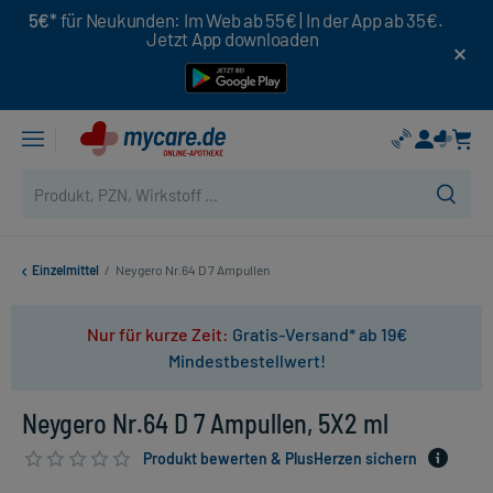
5€*
für Neukunden: Im Web ab 55€ | In der App ab 35€.
Jetzt App downloaden
Einzelmittel
/
Neygero Nr.64 D 7 Ampullen
Nur für kurze Zeit:
Gratis-Versand* ab 19€
Mindestbestellwert!
Neygero Nr.64 D 7 Ampullen, 5X2 ml
Produkt bewerten & PlusHerzen sichern