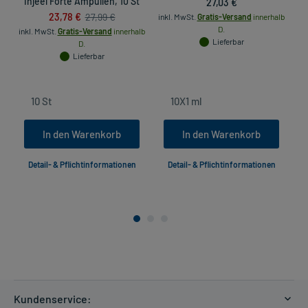
Injeel Forte Ampullen, 10 St
27,03 €
23,78 €
27,99 €
inkl. MwSt.
Gratis-Versand
innerhalb
D.
inkl. MwSt.
Gratis-Versand
innerhalb
in
Lieferbar
D.
Lieferbar
In den Warenkorb
In den Warenkorb
Detail- & Pflichtinformationen
Detail- & Pflichtinformationen
Kundenservice: