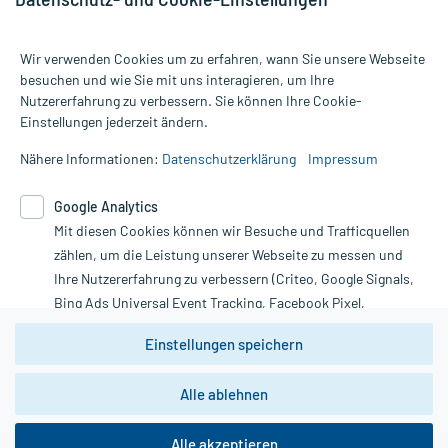
Wir verwenden Cookies um zu erfahren, wann Sie unsere Webseite
besuchen und wie Sie mit uns interagieren, um Ihre
Nutzererfahrung zu verbessern. Sie können Ihre Cookie-
Alle Preise gelten inkl. MwSt., ggf. zzgl. Versandkosten
Einstellungen jederzeit ändern.
Informationen auf dieser Website werden ausschließlich für
informative Zwecke zur Verfügung gestellt. Sie ersetzen keinesfalls
Nähere Informationen:
Datenschutzerklärung
Impressum
die Untersuchung und Behandlung durch einen Arzt. Bitte
beachten Sie, dass hierdurch weder Diagnosen gestellt noch
Google Analytics
Therapien eingeleitet werden können. | Diese Webseite benutzt
Mit diesen Cookies können wir Besuche und Trafficquellen
Google Analytics. Lesen Sie bitte dazu die wichtigen Hinweise in
unserer Datenschutzerklärung. Für den Widerruf einer Bestellung
zählen, um die Leistung unserer Webseite zu messen und
nutzen Sie das Formular:
Ihre Nutzererfahrung zu verbessern (Criteo, Google Signals,
Bing Ads Universal Event Tracking, Facebook Pixel,
Vertrag widerrufen
Youtube-Social Plugin).
Einstellungen speichern
Wir weisen darauf hin, dass die
Datenschutzbestimmungen von
Google Analytics
nicht
Alle ablehnen
*Hinweise zu unseren Aktionen und Bewertungen
zwingend den Europäischen Anforderungen gem. EU-
DSGVO genügen und ein Datentransfer in Drittstaaten bzw.
die USA nicht ausgeschlossen werden kann. Wie die
Alle akzeptieren
Daten dort verarbeitet werden, kann nicht geprüft und