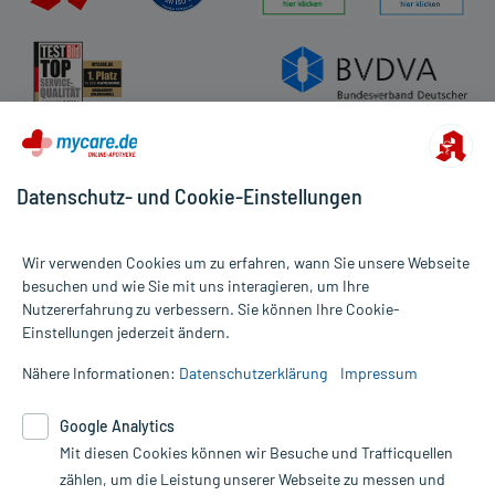
Datenschutz
Cookie-Einstellungen
Rückgabe/Widerruf
Barrierefreiheitserklärung
Datenschutz- und Cookie-Einstellungen
Wir verwenden Cookies um zu erfahren, wann Sie unsere Webseite
besuchen und wie Sie mit uns interagieren, um Ihre
Nutzererfahrung zu verbessern. Sie können Ihre Cookie-
Alle Preise gelten inkl. MwSt., ggf. zzgl. Versandkosten
Einstellungen jederzeit ändern.
Informationen auf dieser Website werden ausschließlich für
informative Zwecke zur Verfügung gestellt. Sie ersetzen keinesfalls
Nähere Informationen:
Datenschutzerklärung
Impressum
die Untersuchung und Behandlung durch einen Arzt. Bitte
beachten Sie, dass hierdurch weder Diagnosen gestellt noch
Google Analytics
Therapien eingeleitet werden können. | Diese Webseite benutzt
Mit diesen Cookies können wir Besuche und Trafficquellen
Google Analytics. Lesen Sie bitte dazu die wichtigen Hinweise in
unserer Datenschutzerklärung. Für den Widerruf einer Bestellung
zählen, um die Leistung unserer Webseite zu messen und