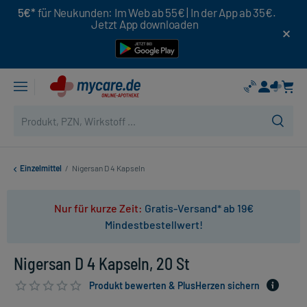
5€*
für Neukunden: Im Web ab 55€ | In der App ab 35€.
Jetzt App downloaden
Einzelmittel
/
Nigersan D 4 Kapseln
Nur für kurze Zeit:
Gratis-Versand* ab 19€
Mindestbestellwert!
Nigersan D 4 Kapseln, 20 St
Produkt bewerten & PlusHerzen sichern