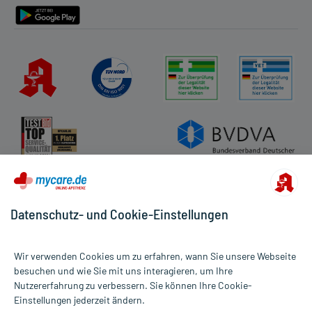
Datenschutz- und Cookie-Einstellungen
Wir verwenden Cookies um zu erfahren, wann Sie unsere Webseite
besuchen und wie Sie mit uns interagieren, um Ihre
Nutzererfahrung zu verbessern. Sie können Ihre Cookie-
Alle Preise gelten inkl. MwSt., ggf. zzgl. Versandkosten
Einstellungen jederzeit ändern.
Informationen auf dieser Website werden ausschließlich für