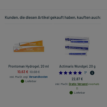
Kunden, die diesen Artikel gekauft haben, kauften auch:
Prontoman Hydrogel, 20 ml
Actimaris Wundgel, 20 g
10,63 €
10,68 €
5.0
1
*
inkl. MwSt.
zzgl.
Versandkosten
22,87 €
Lieferbar
inkl. MwSt.
Gratis-Versand
innerhalb
D.
Lieferbar