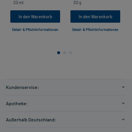
In den Warenkorb
In den Warenkorb
Detail- & Pflichtinformationen
Detail- & Pflichtinformationen
Kundenservice:
Versandkosten
Apotheke:
Zahlungsarten
Ratgeber
Kontakt
Außerhalb Deutschland:
E-Rezept
FAQ
Versandkosten Schweiz