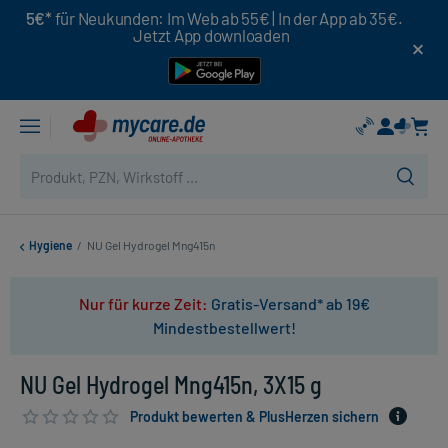
5€*
für Neukunden: Im Web ab 55€ | In der App ab 35€.
Jetzt App downloaden
Hygiene
/
NU Gel Hydrogel Mng415n
Nur für kurze Zeit:
Gratis-Versand* ab 19€
Mindestbestellwert!
NU Gel Hydrogel Mng415n, 3X15 g
Produkt bewerten & PlusHerzen sichern