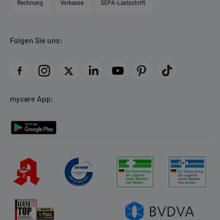
Direktabrechnung PKV
Rechnung
Vorkasse
SEPA-Lastschrift
Partner
Apotheke vor Ort
Kundenbewertungen
Folgen Sie uns:
AGB
Impressum
Datenschutz
Cookie-Einstellungen
mycare App:
Rückgabe/Widerruf
Barrierefreiheitserklärung