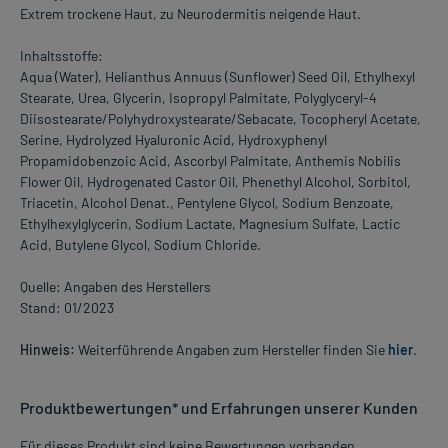
Extrem trockene Haut, zu Neurodermitis neigende Haut.
Inhaltsstoffe:
Aqua (Water), Helianthus Annuus (Sunflower) Seed Oil, Ethylhexyl
Stearate, Urea, Glycerin, Isopropyl Palmitate, Polyglyceryl-4
Diisostearate/Polyhydroxystearate/Sebacate, Tocopheryl Acetate,
Serine, Hydrolyzed Hyaluronic Acid, Hydroxyphenyl
Propamidobenzoic Acid, Ascorbyl Palmitate, Anthemis Nobilis
Flower Oil, Hydrogenated Castor Oil, Phenethyl Alcohol, Sorbitol,
Triacetin, Alcohol Denat., Pentylene Glycol, Sodium Benzoate,
Ethylhexylglycerin, Sodium Lactate, Magnesium Sulfate, Lactic
Acid, Butylene Glycol, Sodium Chloride.
Quelle: Angaben des Herstellers
Stand: 01/2023
Hinweis:
Weiterführende Angaben zum Hersteller finden Sie
hier
.
Produktbewertungen* und Erfahrungen unserer Kunden
Für dieses Produkt sind keine Bewertungen vorhanden