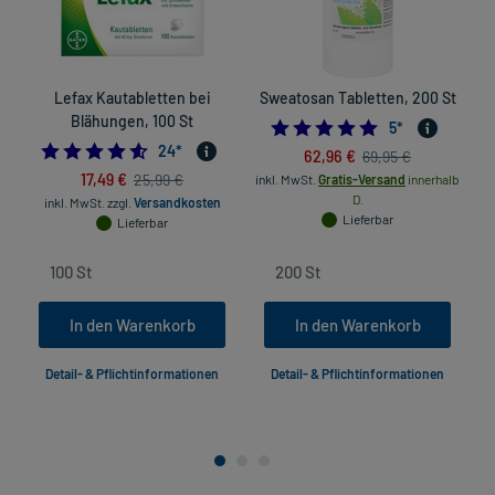
Lefax Kautabletten bei
Sweatosan Tabletten, 200 St
Blähungen, 100 St
4.8
5
*
4.625
24
*
62,96 €
69,95 €
17,49 €
25,99 €
inkl. MwSt.
Gratis-Versand
innerhalb
D.
inkl. MwSt.
zzgl.
Versandkosten
Lieferbar
Lieferbar
In den Warenkorb
In den Warenkorb
Detail- & Pflichtinformationen
Detail- & Pflichtinformationen