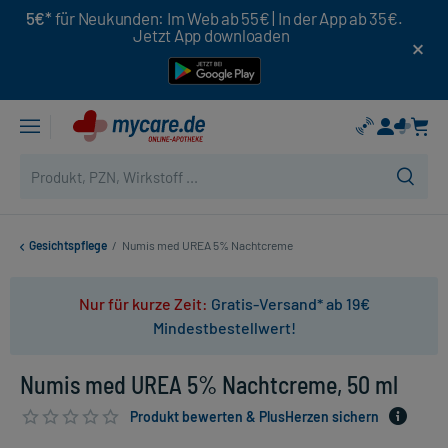
5€*
für Neukunden: Im Web ab 55€ | In der App ab 35€.
Jetzt App downloaden
Gesichtspflege
/
Numis med UREA 5% Nachtcreme
Nur für kurze Zeit:
Gratis-Versand* ab 19€
Mindestbestellwert!
Numis med UREA 5% Nachtcreme, 50 ml
Produkt bewerten & PlusHerzen sichern