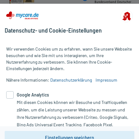
Datenschutz- und Cookie-Einstellungen
Wir verwenden Cookies um zu erfahren, wann Sie unsere Webseite
besuchen und wie Sie mit uns interagieren, um Ihre
Nutzererfahrung zu verbessern. Sie können Ihre Cookie-
Alle Preise gelten inkl. MwSt., ggf. zzgl. Versandkosten
Einstellungen jederzeit ändern.
Informationen auf dieser Website werden ausschließlich für
informative Zwecke zur Verfügung gestellt. Sie ersetzen keinesfalls
Nähere Informationen:
Datenschutzerklärung
Impressum
die Untersuchung und Behandlung durch einen Arzt. Bitte
beachten Sie, dass hierdurch weder Diagnosen gestellt noch
Google Analytics
Therapien eingeleitet werden können. | Diese Webseite benutzt
Mit diesen Cookies können wir Besuche und Trafficquellen
Google Analytics. Lesen Sie bitte dazu die wichtigen Hinweise in
unserer Datenschutzerklärung. Für den Widerruf einer Bestellung
zählen, um die Leistung unserer Webseite zu messen und
nutzen Sie das Formular:
Ihre Nutzererfahrung zu verbessern (Criteo, Google Signals,
Bing Ads Universal Event Tracking, Facebook Pixel,
Vertrag widerrufen
Youtube-Social Plugin).
Einstellungen speichern