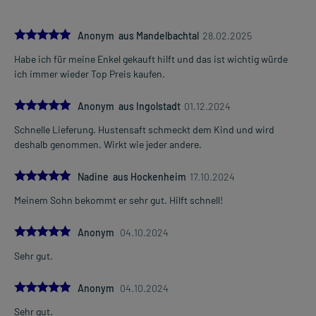
Säuglinge von 3-5 Monaten
(ab 5 kg Körpergewicht)
1,25 ml
5.0
Anonym aus Mandelbachtal
28.02.2025
1-3 mal täglich
Habe ich für meine Enkel gekauft hilft und das ist wichtig würde
im Abstand von 6-8 Stunden, unabhängig von der Mahlzeit
Mehr anzeigen
ich immer wieder Top Preis kaufen.
Säuglinge von 6-11 Monaten
5.0
(mit 7-9 kg Körpergewicht)
Anonym aus Ingolstadt
01.12.2024
1,25 ml
Schnelle Lieferung. Hustensaft schmeckt dem Kind und wird
1-4 mal täglich
deshalb genommen. Wirkt wie jeder andere.
im Abstand von 6-8 Stunden, unabhängig von der Mahlzeit
5.0
Nadine aus Hockenheim
17.10.2024
Kleinkinder von 1-3 Jahren
(mit 10-15 kg Körpergewicht)
Meinem Sohn bekommt er sehr gut. Hilft schnell!
2,5 ml
1-3 mal täglich
5.0
Anonym
04.10.2024
im Abstand von 6-8 Stunden, unabhängig von der Mahlzeit
Sehr gut.
Kinder von 4-5 Jahren
(mit 16-19 kg Körpergewicht)
5.0
Anonym
04.10.2024
3,75 ml
Sehr gut.
1-3 mal täglich