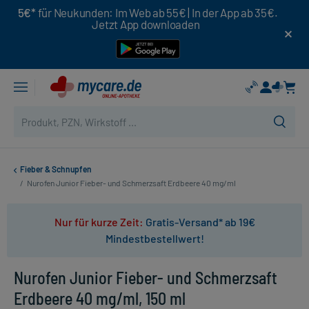
5€*
für Neukunden: Im Web ab 55€ | In der App ab 35€.
Jetzt App downloaden
Fieber & Schnupfen
/
Nurofen Junior Fieber- und Schmerzsaft Erdbeere 40 mg/ml
Nur für kurze Zeit:
Gratis-Versand* ab 19€
Mindestbestellwert!
Nurofen Junior Fieber- und Schmerzsaft
Erdbeere 40 mg/ml, 150 ml