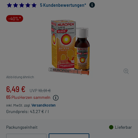
5.0
5 Kundenbewertungen*
-40%*
Abbildung ähnlich
6,49 €
UVP
10,91 €
65
PlusHerzen sammeln
inkl. MwSt.
zzgl.
Versandkosten
Grundpreis: 43,27 € / l
Packungseinheit
Lieferbar