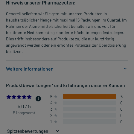
Hinweis unserer Pharmazeuten:
Generell beliefern wir Sie gern mit unseren Produkten in
haushaltsüblicher Menge mit maximal 15 Packungen im Quartal. Im
Rahmen der Arzneimittelsicherheit behalten wir uns vor, für
bestimmte Medikamente gesonderte Höchstmengen festzulegen.
Dies trifft insbesondere auf Produkte zu, die nur kurzfristig
angewandt werden oder ein erhöhtes Potenzial zur Überdosierung
besitzen.
Weitere Informationen
Anwendungsgebiete:
Produktbewertungen* und Erfahrungen unserer Kunden
- Leichte bis mäßig starke Schmerzen, wie:
- Kopfschmerzen
5.0
5
5
- Zahnschmerzen
4
0
- Regelschmerzen
5,0 / 5
3
0
- Fieber
5 insgesamt
2
0
1
0
Dosierung und Anwendungshinweise: