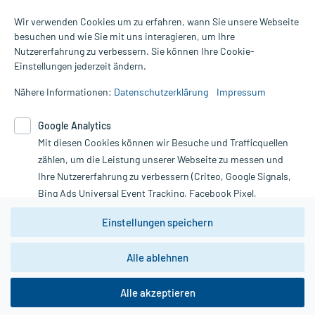
Wir verwenden Cookies um zu erfahren, wann Sie unsere Webseite
besuchen und wie Sie mit uns interagieren, um Ihre
Nutzererfahrung zu verbessern. Sie können Ihre Cookie-
Alle Preise gelten inkl. MwSt., ggf. zzgl. Versandkosten
Einstellungen jederzeit ändern.
Informationen auf dieser Website werden ausschließlich für
informative Zwecke zur Verfügung gestellt. Sie ersetzen keinesfalls
Nähere Informationen:
Datenschutzerklärung
Impressum
die Untersuchung und Behandlung durch einen Arzt. Bitte
beachten Sie, dass hierdurch weder Diagnosen gestellt noch
Google Analytics
Therapien eingeleitet werden können. | Diese Webseite benutzt
Mit diesen Cookies können wir Besuche und Trafficquellen
Google Analytics. Lesen Sie bitte dazu die wichtigen Hinweise in
unserer Datenschutzerklärung. Für den Widerruf einer Bestellung
zählen, um die Leistung unserer Webseite zu messen und
nutzen Sie das Formular:
Ihre Nutzererfahrung zu verbessern (Criteo, Google Signals,
Bing Ads Universal Event Tracking, Facebook Pixel,
Vertrag widerrufen
Youtube-Social Plugin).
Einstellungen speichern
Wir weisen darauf hin, dass die
Datenschutzbestimmungen von
Google Analytics
nicht
Alle ablehnen
*Hinweise zu unseren Aktionen und Bewertungen
zwingend den Europäischen Anforderungen gem. EU-
DSGVO genügen und ein Datentransfer in Drittstaaten bzw.
die USA nicht ausgeschlossen werden kann. Wie die
Alle akzeptieren
Daten dort verarbeitet werden, kann nicht geprüft und
nachvollzogen werden.
copyright @ 2026 Roland Helle e.K. - Versandapotheke - Alle Rechte vorbehalten