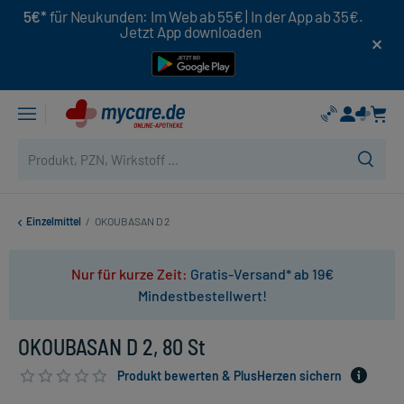
5€*
für Neukunden: Im Web ab 55€ | In der App ab 35€.
Jetzt App downloaden
Einzelmittel
/
OKOUBASAN D 2
Nur für kurze Zeit:
Gratis-Versand* ab 19€
Mindestbestellwert!
OKOUBASAN D 2, 80 St
Produkt bewerten & PlusHerzen sichern