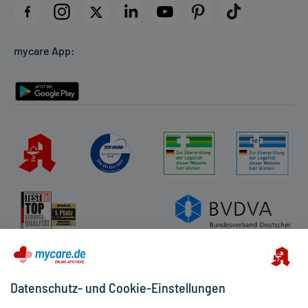
Datenschutz
Cookie-Einstellungen
mycare App:
Rückgabe/Widerruf
Barrierefreiheitserklärung
Datenschutz- und Cookie-Einstellungen