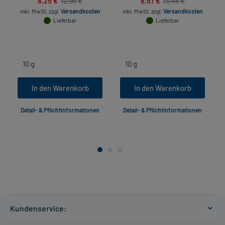
8,25 €
8,57 €
12,95 €
13,45 €
inkl. MwSt.
zzgl.
Versandkosten
inkl. MwSt.
zzgl.
Versandkosten
Lieferbar
Lieferbar
In den Warenkorb
In den Warenkorb
Detail- & Pflichtinformationen
Detail- & Pflichtinformationen
Kundenservice: