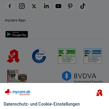
Datenschutz
Cookie-Einstellungen
mycare App:
Rückgabe/Widerruf
Barrierefreiheitserklärung
Datenschutz- und Cookie-Einstellungen