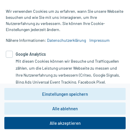
Wir verwenden Cookies um zu erfahren, wann Sie unsere Webseite
besuchen und wie Sie mit uns interagieren, um Ihre
Nutzererfahrung zu verbessern. Sie können Ihre Cookie-
Alle Preise gelten inkl. MwSt., ggf. zzgl. Versandkosten
Einstellungen jederzeit ändern.
Informationen auf dieser Website werden ausschließlich für
informative Zwecke zur Verfügung gestellt. Sie ersetzen keinesfalls
Nähere Informationen:
Datenschutzerklärung
Impressum
die Untersuchung und Behandlung durch einen Arzt. Bitte
beachten Sie, dass hierdurch weder Diagnosen gestellt noch
Google Analytics
Therapien eingeleitet werden können. | Diese Webseite benutzt
Mit diesen Cookies können wir Besuche und Trafficquellen
Google Analytics. Lesen Sie bitte dazu die wichtigen Hinweise in
unserer Datenschutzerklärung. Für den Widerruf einer Bestellung
zählen, um die Leistung unserer Webseite zu messen und
nutzen Sie das Formular:
Ihre Nutzererfahrung zu verbessern (Criteo, Google Signals,
Bing Ads Universal Event Tracking, Facebook Pixel,
Vertrag widerrufen
Youtube-Social Plugin).
Einstellungen speichern
Wir weisen darauf hin, dass die
Datenschutzbestimmungen von
Google Analytics
nicht
Alle ablehnen
*Hinweise zu unseren Aktionen und Bewertungen
zwingend den Europäischen Anforderungen gem. EU-
DSGVO genügen und ein Datentransfer in Drittstaaten bzw.
die USA nicht ausgeschlossen werden kann. Wie die
Alle akzeptieren
Daten dort verarbeitet werden, kann nicht geprüft und
nachvollzogen werden.
copyright @ 2026 Roland Helle e.K. - Versandapotheke - Alle Rechte vorbehalten