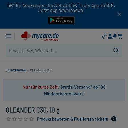
5€*
für Neukunden: Im Web ab 55€ | In der App ab 35€.
Jetzt App downloaden
Einzelmittel
/
OLEANDER C30
Nur für kurze Zeit:
Gratis-Versand* ab 19€
Mindestbestellwert!
OLEANDER C30, 10 g
Produkt bewerten & PlusHerzen sichern