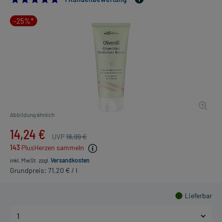
-25%*
Abbildung ähnlich
14,24 €
UVP
18,99 €
143
PlusHerzen sammeln
inkl. MwSt.
zzgl.
Versandkosten
Grundpreis: 71,20 € / l
Lieferbar