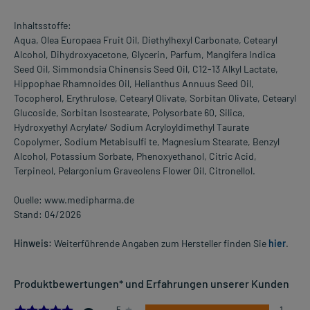
Inhaltsstoffe:
Aqua, Olea Europaea Fruit Oil, Diethylhexyl Carbonate, Cetearyl
Alcohol, Dihydroxyacetone, Glycerin, Parfum, Mangifera Indica
Seed Oil, Simmondsia Chinensis Seed Oil, C12-13 Alkyl Lactate,
Hippophae Rhamnoides Oil, Helianthus Annuus Seed Oil,
Tocopherol, Erythrulose, Cetearyl Olivate, Sorbitan Olivate, Cetearyl
Glucoside, Sorbitan Isostearate, Polysorbate 60, Silica,
Hydroxyethyl Acrylate/ Sodium Acryloyldimethyl Taurate
Copolymer, Sodium Metabisulfi te, Magnesium Stearate, Benzyl
Alcohol, Potassium Sorbate, Phenoxyethanol, Citric Acid,
Terpineol, Pelargonium Graveolens Flower Oil, Citronellol.
Quelle: www.medipharma.de
Stand: 04/2026
Hinweis:
Weiterführende Angaben zum Hersteller finden Sie
hier
.
Produktbewertungen* und Erfahrungen unserer Kunden
5.0
5
1