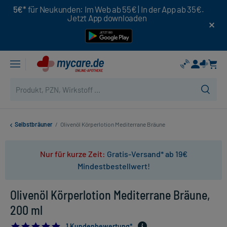
5€*
für Neukunden: Im Web ab 55€ | In der App ab 35€.
Jetzt App downloaden
Selbstbräuner
/
Olivenöl Körperlotion Mediterrane Bräune
Nur für kurze Zeit:
Gratis-Versand* ab 19€
Mindestbestellwert!
Olivenöl Körperlotion Mediterrane Bräune,
200 ml
5.0
1 Kundenbewertung*