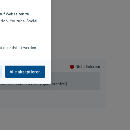
pseln
 auf Webseiten zu
 St
irion, Youtube-Social
455861
einPharma Germany GmbH
ammeln
t deaktiviert werden.
Nicht lieferbar
Alle akzeptieren
 lieferbar.
iven:
Tel. 03491-8770120 (gebührenfrei)