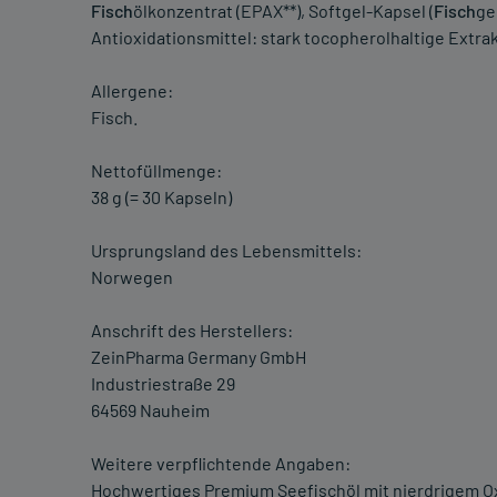
Fisch
ölkonzentrat (EPAX**), Softgel-Kapsel (
Fisch
ge
Antioxidationsmittel: stark tocopherolhaltige Extrak
Allergene:
Fisch.
Nettofüllmenge:
38 g (= 30 Kapseln)
Ursprungsland des Lebensmittels:
Norwegen
Anschrift des Herstellers:
ZeinPharma Germany GmbH
Industriestraße 29
64569 Nauheim
Weitere verpflichtende Angaben:
Hochwertiges Premium Seefischöl mit nierdrigem Oxi