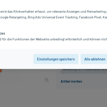
Darreichung:
Ka
 wird das Klickverhalten erfasst, um relevante Anzeigen und Remarketing
Inhalt:
30
Google Retargeting, Bing Ads Universal Event Tracking, Facebook Pixel, Ka
PZN:
19
Hersteller:
Z
12,95 €
kies
130
PlusHerzen s
d für die Funktionen der Webseite unbedingt erforderlich und können nich
inkl. MwSt.
zzgl.
Versandkosten
Einstellungen speichern
Alle ablehnen
Der Artikel ist momentan nicht
Beratung für Produktalternat