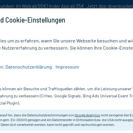
unden: Im Web ab 55€ | In der App ab 35€. Jetzt App downloade
d Cookie-Einstellungen
es um zu erfahren, wann Sie unsere Webseite besuchen und wie
e Nutzererfahrung zu verbessern. Sie können Ihre Cookie-Einste
nlösen
Rezeptur
Aktion %
en:
Datenschutzerklärung
Impressum
enen
/
Omega-3 Ultra EPA Kapseln
s können wir Besuche und Trafficquellen zählen, um die Leistung unsere
Nur für kurze Zeit:
Gratis-Versand* ab 19€ Mindestbestellwert!
fahrung zu verbessern (Criteo, Google Signals, Bing Ads Universal Event 
ial Plugin).
0 St
Zein Pharma
arauf hin, dass die Datenschutzbestimmungen von
Google Analytics
nicht zwingend den E
n gem. EU-DSGVO genügen und ein Datentransfer in Drittstaaten bzw. die USA nicht ausg
 Daten dort verarbeitet werden, kann nicht geprüft und nachvollzogen werden.
Nahrungsergänzungsmittel mit Fisc
Triglyceridform. Neutraler Geschm