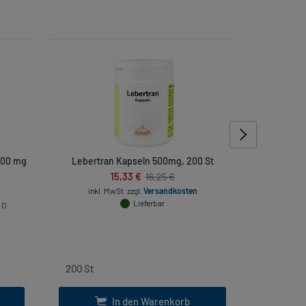
000 mg
Lebertran Kapseln 500mg, 200 St
Dorithrici
15,33 €
16,25 €
inkl. MwSt.
zzgl.
Versandkosten
Lieferbar
 D.
inkl
In den Warenkorb