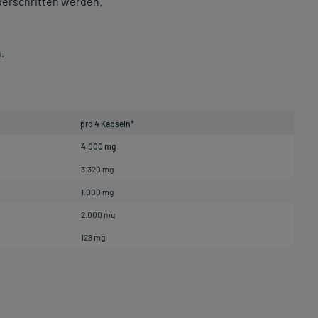
berschritten werden.
.
pro 4 Kapseln*
4.000 mg
3.320 mg
1.000 mg
2.000 mg
128 mg