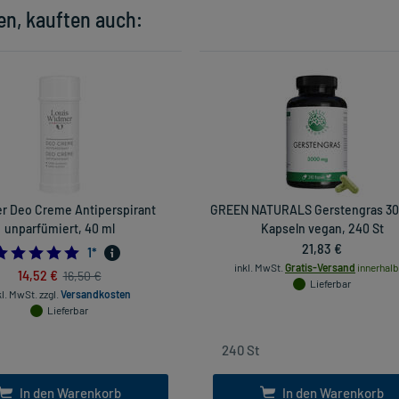
en, kauften auch:
r Deo Creme Antiperspirant
GREEN NATURALS Gerstengras 3
unparfümiert, 40 ml
Kapseln vegan, 240 St
21,83 €
5.0
1
*
inkl. MwSt.
Gratis-Versand
innerhalb
14,52 €
16,50 €
Lieferbar
kl. MwSt.
zzgl.
Versandkosten
Lieferbar
In den Warenkorb
In den Warenkorb