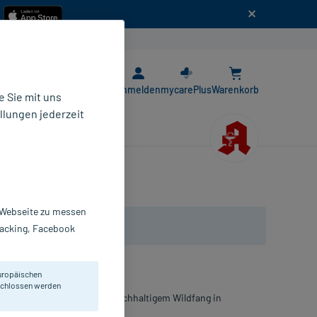
n
E-Rezept App
Anmelden
mycarePlus
Warenkorb
 Sie mit uns
llungen jederzeit
r Webseite zu messen
Tracking, Facebook
uropäischen
eschlossen werden
hölkonzentrat (Epax) aus nachhaltigem Wildfang in
ack.