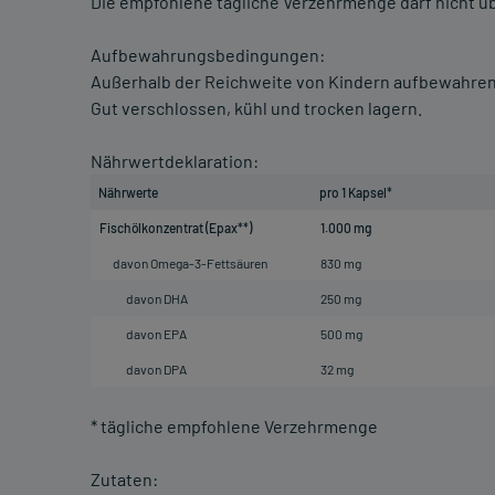
Die empfohlene tägliche Verzehrmenge darf nicht ü
Aufbewahrungsbedingungen:
Außerhalb der Reichweite von Kindern aufbewahren
Gut verschlossen, kühl und trocken lagern.
Nährwertdeklaration:
Nährwerte
pro 1 Kapsel*
Fischölkonzentrat (Epax**)
1.000 mg
davon Omega-3-Fettsäuren
830 mg
davon DHA
250 mg
davon EPA
500 mg
davon DPA
32 mg
* tägliche empfohlene Verzehrmenge
Zutaten: