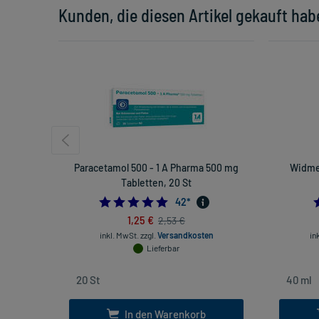
Kunden, die diesen Artikel gekauft hab
Paracetamol 500 - 1 A Pharma 500 mg
Widme
Tabletten, 20 St
4.833333333333333
42
*
1,25 €
2,53 €
inkl. MwSt.
zzgl.
Versandkosten
in
Lieferbar
In den Warenkorb