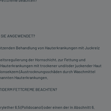
 Fettcreme beachten?
D SIE ANGEWENDET?
stützenden Behandlung von Hauterkrankungen mit Juckreiz
itsregulierung der Hornschicht, zur Fettung und
i Hauterkrankungen mit trockener und/oder juckender Haut
kationsekzem (Austrocknungsschäden durch Waschmittel
enannten Hauterkrankungen.
PTIDERM FETTCREME BEACHTEN?
ylether 6.5 (Polidocanol) oder einen der in Abschnitt 6.