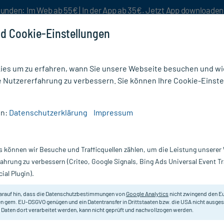
unden: Im Web ab 55€ | In der App ab 35€. Jetzt App downloade
d Cookie-Einstellungen
es um zu erfahren, wann Sie unsere Webseite besuchen und wie
e Nutzererfahrung zu verbessern. Sie können Ihre Cookie-Einste
nlösen
Rezeptur
Aktion %
en:
Datenschutzerklärung
Impressum
ptiderm Fettcreme
s können wir Besuche und Trafficquellen zählen, um die Leistung unsere
Nur für kurze Zeit:
Gratis-Versand* ab 19€ Mindestbestellwert!
fahrung zu verbessern (Criteo, Google Signals, Bing Ads Universal Event 
ial Plugin).
Almirall Hermal
arauf hin, dass die Datenschutzbestimmungen von
Google Analytics
nicht zwingend den E
n gem. EU-DSGVO genügen und ein Datentransfer in Drittstaaten bzw. die USA nicht ausg
 Daten dort verarbeitet werden, kann nicht geprüft und nachvollzogen werden.
Zur Fettung und Juckreizstillung 
trockener und/oder juckender Haut