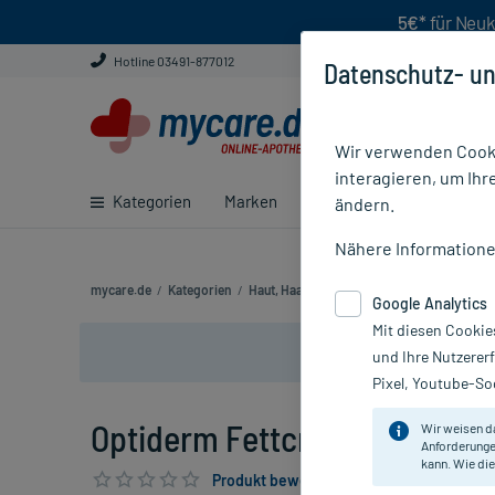
5€*
für Neuk
Hotline 03491-877012
Datenschutz- un
Wir verwenden Cooki
interagieren, um Ihr
Kategorien
Marken
Ratgeber
E-Rezept ei
ändern.
Nähere Information
mycare.de
/
Kategorien
/
Haut, Haare & Nägel
/
Haut
/
Juckreiz
/
O
Google Analytics
Mit diesen Cookie
und Ihre Nutzerer
Pixel, Youtube-Soc
Optiderm Fettcreme, 2X100 g
Wir weisen d
Anforderunge
kann. Wie die
Produkt bewerten & PlusHerzen sichern