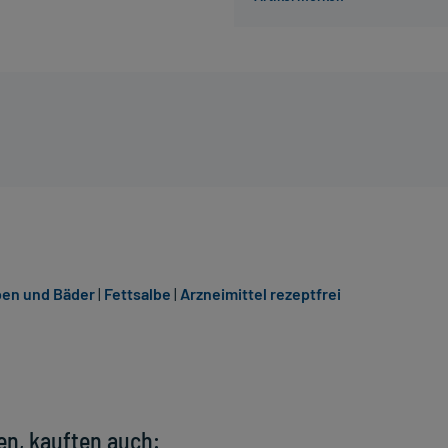
ben und Bäder
|
Fettsalbe
|
Arzneimittel rezeptfrei
en, kauften auch: