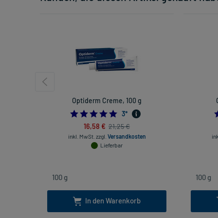
Optiderm Creme, 100 g
5.0
3
*
16,58 €
21,25 €
inkl. MwSt.
zzgl.
Versandkosten
in
Lieferbar
In den Warenkorb