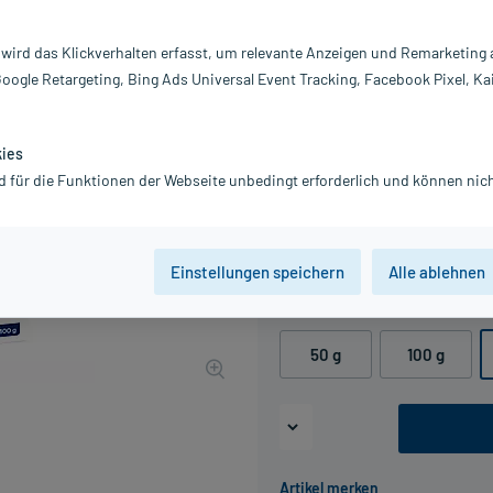
Darreichung:
C
 wird das Klickverhalten erfasst, um relevante Anzeigen und Remarketing
Inhalt:
2X
Google Retargeting, Bing Ads Universal Event Tracking, Facebook Pixel, Ka
PZN:
0
Hersteller:
A
Information:
kies
32,18 €
d für die Funktionen der Webseite unbedingt erforderlich und können nich
UVP
41,25 €
322
P
inkl. MwSt.
Gratis-Versand
innerhalb D.
Grundpreis: 160,90 € / kg
Einstellungen speichern
Alle ablehnen
Packungseinheit
50 g
100 g