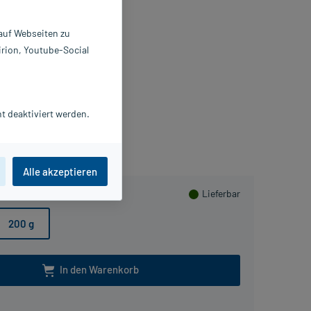
reme
 auf Webseiten zu
100 g
irion, Youtube-Social
2247609
LMIRALL HERMAL GmbH
Beipackzettel als PDF
t deaktiviert werden.
lusHerzen sammeln
Alle akzeptieren
Lieferbar
200 g
In den Warenkorb