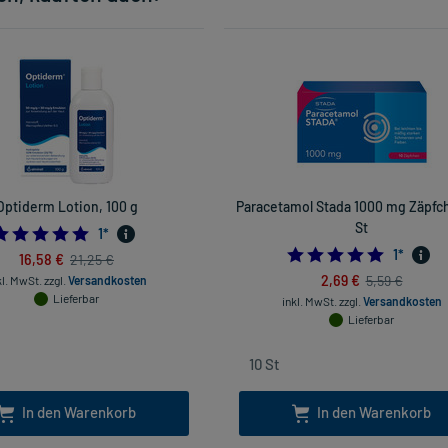
Optiderm Lotion, 100 g
Paracetamol Stada 1000 mg Zäpfch
St
5.0
1
*
5.0
1
*
16,58 €
21,25 €
2,69 €
5,59 €
kl. MwSt.
zzgl.
Versandkosten
Lieferbar
inkl. MwSt.
zzgl.
Versandkosten
Lieferbar
In den Warenkorb
In den Warenkorb