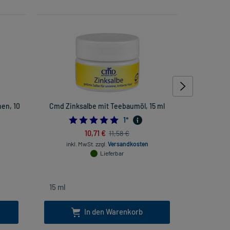
en, 10
Cmd Zinksalbe mit Teebaumöl, 15 ml
5.0
1
*
10,71 €
11,58 €
inkl. MwSt.
zzgl.
Versandkosten
inkl
Lieferbar
In den Warenkorb