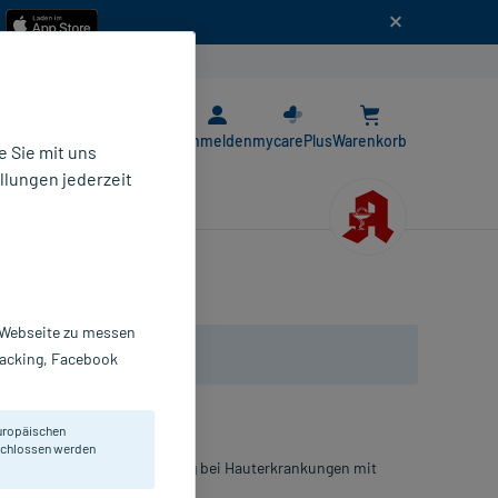
n
E-Rezept App
Anmelden
mycarePlus
Warenkorb
 Sie mit uns
llungen jederzeit
r Webseite zu messen
Tracking, Facebook
uropäischen
eschlossen werden
als unterstützende Behandlung bei Hauterkrankungen mit
.