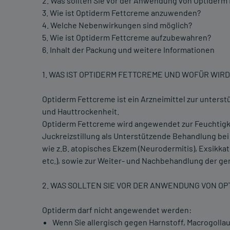
2. Was sollten Sie vor der Anwendung von Optiderm
3. Wie ist Optiderm Fettcreme anzuwenden?
4. Welche Nebenwirkungen sind möglich?
5. Wie ist Optiderm Fettcreme aufzubewahren?
6. Inhalt der Packung und weitere Informationen
1. WAS IST OPTIDERM FETTCREME UND WOFÜR WIR
Optiderm Fettcreme ist ein Arzneimittel zur unter
und Hauttrockenheit.
Optiderm Fettcreme wird angewendet zur Feuchtigke
Juckreizstillung als Unterstützende Behandlung be
wie z.B. atopisches Ekzem (Neurodermitis), Exsik
etc.), sowie zur Weiter- und Nachbehandlung der g
2. WAS SOLLTEN SIE VOR DER ANWENDUNG VON O
Optiderm darf nicht angewendet werden:
Wenn Sie allergisch gegen Harnstoff, Macrogollaur