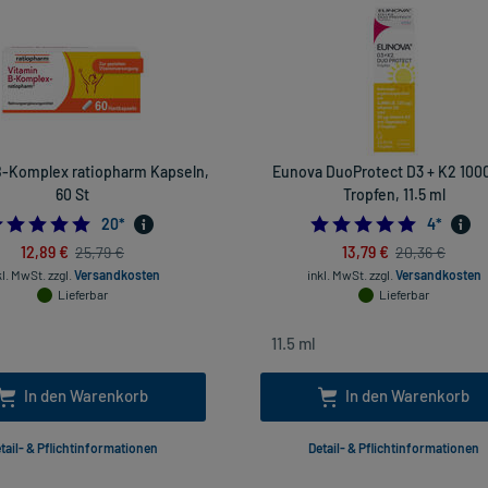
B-Komplex ratiopharm Kapseln,
Eunova DuoProtect D3 + K2 1000 
60 St
Tropfen, 11.5 ml
5.0
5.0
20
*
4
*
12,89 €
13,79 €
25,79 €
20,36 €
kl. MwSt.
zzgl.
Versandkosten
inkl. MwSt.
zzgl.
Versandkosten
Lieferbar
Lieferbar
In den Warenkorb
In den Warenkorb
tail- & Pflichtinformationen
Detail- & Pflichtinformationen