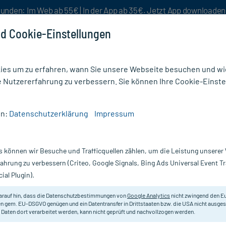
unden: Im Web ab 55€ | In der App ab 35€. Jetzt App downloade
d Cookie-Einstellungen
es um zu erfahren, wann Sie unsere Webseite besuchen und wie
e Nutzererfahrung zu verbessern. Sie können Ihre Cookie-Einste
nlösen
Rezeptur
Aktion %
en:
Datenschutzerklärung
Impressum
stige Leistungskraft
/
OrthoDoc Eisen Komplex Kapseln
s können wir Besuche und Trafficquellen zählen, um die Leistung unsere
Nur für kurze Zeit:
Gratis-Versand* ab 19€ Mindestbestellwert!
fahrung zu verbessern (Criteo, Google Signals, Bing Ads Universal Event 
ial Plugin).
eln, 60 St
arauf hin, dass die Datenschutzbestimmungen von
Google Analytics
nicht zwingend den E
Nahrungsergänzungsmittel mit Eis
n gem. EU-DSGVO genügen und ein Datentransfer in Drittstaaten bzw. die USA nicht ausg
 Daten dort verarbeitet werden, kann nicht geprüft und nachvollzogen werden.
Darreichung:
Ka