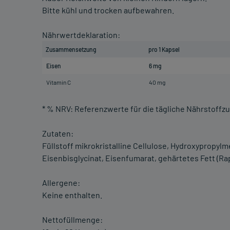
Bitte kühl und trocken aufbewahren.
Nährwertdeklaration:
Zusammensetzung
pro 1 Kapsel
Eisen
6 mg
Vitamin C
40 mg
* % NRV: Referenzwerte für die tägliche Nährstoffz
Zutaten:
Füllstoff mikrokristalline Cellulose, Hydroxypropyl
Eisenbisglycinat, Eisenfumarat, gehärtetes Fett (Rap
Allergene:
Keine enthalten.
Nettofüllmenge: