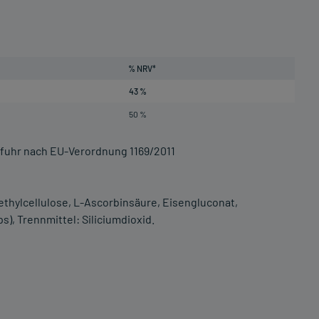
% NRV*
43 %
50 %
ufuhr nach EU-Verordnung 1169/2011
methylcellulose, L-Ascorbinsäure, Eisengluconat,
s), Trennmittel: Siliciumdioxid.