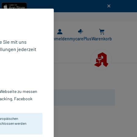
n
E-Rezept App
Anmelden
mycarePlus
Warenkorb
 Sie mit uns
llungen jederzeit
r Webseite zu messen
Tracking, Facebook
uropäischen
en und Vitamin C.
eschlossen werden
pseln