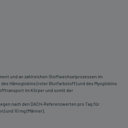
ement und an zahlreichen Stoffwechselprozessen im
l des Hämoglobins (roter Blutfarbstoff) und des Myoglobins
offtransport im Körper und somit der
liegen nach den DACH-Referenzwerten pro Tag für
en) und 10 mg (Männer).