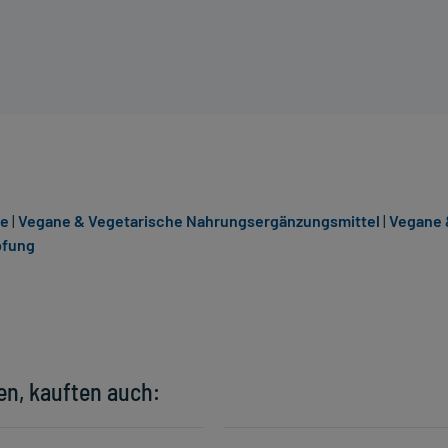
ie
|
Vegane & Vegetarische Nahrungsergänzungsmittel
|
Vegane 
pfung
en, kauften auch: