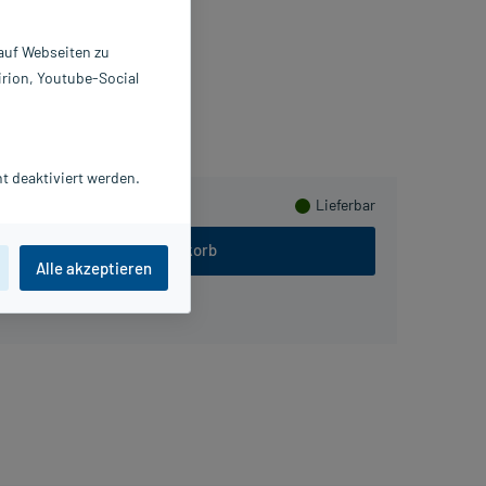
 St
8470870
 auf Webseiten zu
berg Vital GmbH
irion, Youtube-Social
lusHerzen sammeln
t deaktiviert werden.
Lieferbar
In den Warenkorb
Alle akzeptieren