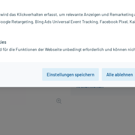
Inhalt:
60
PZN:
1
 wird das Klickverhalten erfasst, um relevante Anzeigen und Remarketing
Hersteller:
Ky
Google Retargeting, Bing Ads Universal Event Tracking, Facebook Pixel, Ka
13,74 €
UVP
14,95 €
138
P
inkl. MwSt.
zzgl.
Versandkosten
kies
d für die Funktionen der Webseite unbedingt erforderlich und können nich
Einstellungen speichern
Alle ablehnen