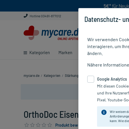
5€*
für Neuk
Hotline 03491-877012
Datenschutz- un
Wir verwenden Cooki
interagieren, um Ihr
Kategorien
Marken
Ratgeber
E-Rezept ei
ändern.
Nähere Information
mycare.de
/
Kategorien
/
Stärkung & Konzentration
/
Energie & gei
Google Analytics
Mit diesen Cookie
und Ihre Nutzerer
Pixel, Youtube-Soc
OrthoDoc Eisen Komplex Kaps
Wir weisen d
Anforderunge
kann. Wie die
Produkt bewerten & PlusHerzen sichern