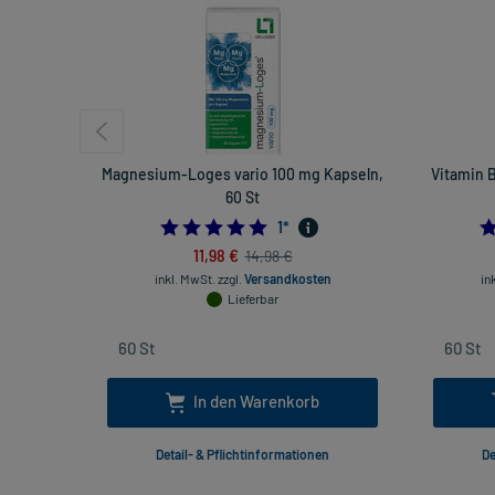
Magnesium-Loges vario 100 mg Kapseln,
Vitamin 
60 St
5.0
1
*
11,98 €
14,98 €
inkl. MwSt.
zzgl.
Versandkosten
in
Lieferbar
In den Warenkorb
Detail- & Pflichtinformationen
De