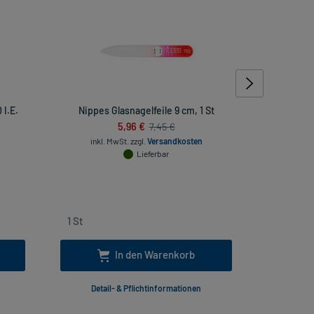
I.E.
Nippes Glasnagelfeile 9 cm, 1 St
Pantopraz
5,96 €
7,45 €
inkl. MwSt.
zzgl.
Versandkosten
Lieferbar
inkl
In den Warenkorb
Detail- & Pflichtinformationen
Deta