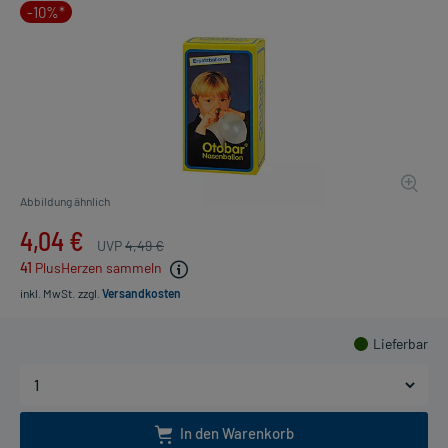
-10%*
Abbildung ähnlich
4,04 €
UVP
4,49 €
41
PlusHerzen sammeln
inkl. MwSt.
zzgl.
Versandkosten
Lieferbar
In den Warenkorb