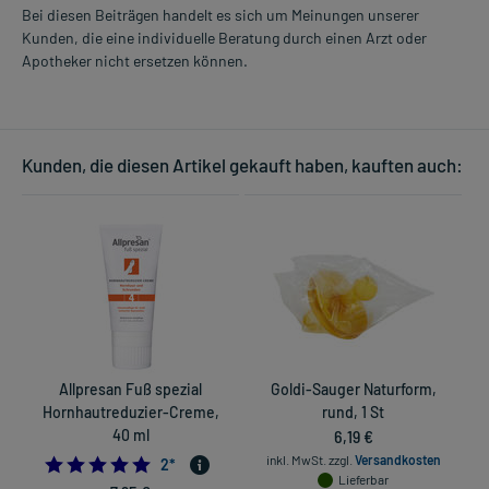
Bei diesen Beiträgen handelt es sich um Meinungen unserer
Kunden, die eine individuelle Beratung durch einen Arzt oder
Apotheker nicht ersetzen können.
Kunden, die diesen Artikel gekauft haben, kauften auch:
Allpresan Fuß spezial
Goldi-Sauger Naturform,
Hornhautreduzier-Creme,
rund, 1 St
40 ml
6,19 €
inkl. MwSt.
zzgl.
Versandkosten
5.0
2
*
Lieferbar