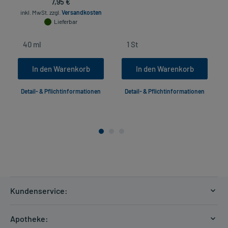
7,95 €
inkl. MwSt.
zzgl.
Versandkosten
Lieferbar
In den Warenkorb
In den Warenkorb
Detail- & Pflichtinformationen
Detail- & Pflichtinformationen
Kundenservice:
Versandkosten
Apotheke:
Zahlungsarten