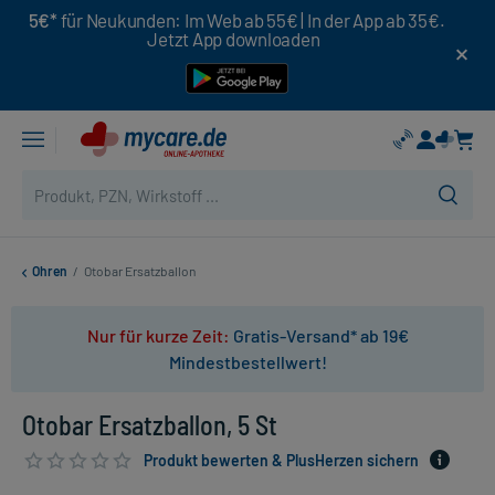
5€*
für Neukunden: Im Web ab 55€ | In der App ab 35€.
Jetzt App downloaden
Ohren
/
Otobar Ersatzballon
Nur für kurze Zeit:
Gratis-Versand* ab 19€
Mindestbestellwert!
Otobar Ersatzballon, 5 St
Produkt bewerten & PlusHerzen sichern