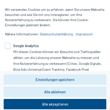
Wir verwenden Cookies um zu erfahren, wann Sie unsere Webseite
besuchen und wie Sie mit uns interagieren, um Ihre
Nutzererfahrung zu verbessern. Sie können Ihre Cookie-
Alle Preise gelten inkl. MwSt., ggf. zzgl. Versandkosten
Einstellungen jederzeit ändern.
Informationen auf dieser Website werden ausschließlich für
informative Zwecke zur Verfügung gestellt. Sie ersetzen keinesfalls
Nähere Informationen:
Datenschutzerklärung
Impressum
die Untersuchung und Behandlung durch einen Arzt. Bitte
beachten Sie, dass hierdurch weder Diagnosen gestellt noch
Google Analytics
Therapien eingeleitet werden können. | Diese Webseite benutzt
Mit diesen Cookies können wir Besuche und Trafficquellen
Google Analytics. Lesen Sie bitte dazu die wichtigen Hinweise in
unserer Datenschutzerklärung. Für den Widerruf einer Bestellung
zählen, um die Leistung unserer Webseite zu messen und
nutzen Sie das Formular:
Ihre Nutzererfahrung zu verbessern (Criteo, Google Signals,
Bing Ads Universal Event Tracking, Facebook Pixel,
Vertrag widerrufen
Youtube-Social Plugin).
Einstellungen speichern
Wir weisen darauf hin, dass die
Datenschutzbestimmungen von
Google Analytics
nicht
Alle ablehnen
*Hinweise zu unseren Aktionen und Bewertungen
zwingend den Europäischen Anforderungen gem. EU-
DSGVO genügen und ein Datentransfer in Drittstaaten bzw.
die USA nicht ausgeschlossen werden kann. Wie die
Alle akzeptieren
Daten dort verarbeitet werden, kann nicht geprüft und
nachvollzogen werden.
copyright @ 2026 Roland Helle e.K. - Versandapotheke - Alle Rechte vorbehalten