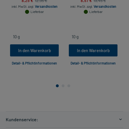
8,25 €
8,57 €
12,95 €
13,45 €
inkl. MwSt.
zzgl.
Versandkosten
inkl. MwSt.
zzgl.
Versandkosten
Lieferbar
Lieferbar
In den Warenkorb
In den Warenkorb
Detail- & Pflichtinformationen
Detail- & Pflichtinformationen
Kundenservice: