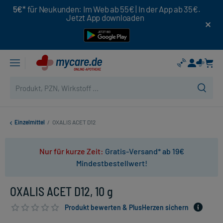
5€*
für Neukunden: Im Web ab 55€ | In der App ab 35€.
Jetzt App downloaden
Einzelmittel
/
OXALIS ACET D12
Nur für kurze Zeit:
Gratis-Versand* ab 19€
Mindestbestellwert!
OXALIS ACET D12, 10 g
Produkt bewerten & PlusHerzen sichern