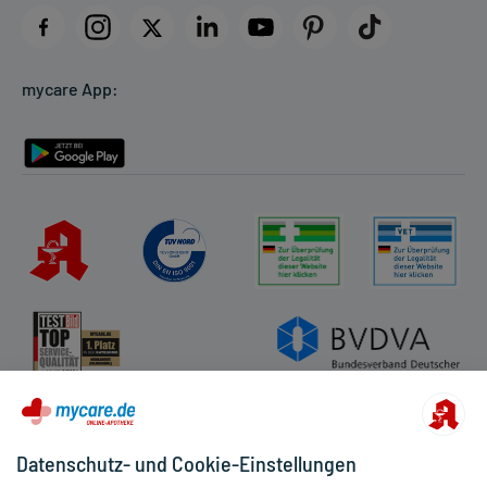
Datenschutz
Cookie-Einstellungen
mycare App:
Rückgabe/Widerruf
Barrierefreiheitserklärung
Datenschutz- und Cookie-Einstellungen