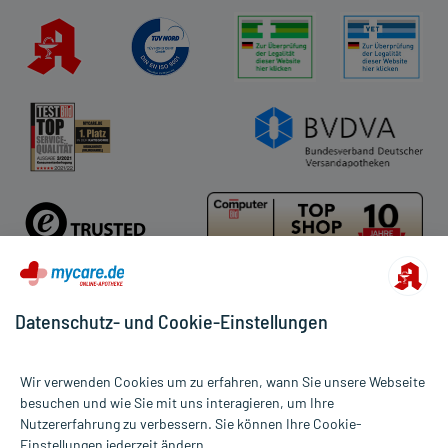
Datenschutz- und Cookie-Einstellungen
Für die Produkte der Kategorie Ätherische Öle & Zubehör wurden
93 Bewertungen mit durchschnittlich 4,8 von 5 Sternen
Wir verwenden Cookies um zu erfahren, wann Sie unsere Webseite
abgegeben.
besuchen und wie Sie mit uns interagieren, um Ihre
Nutzererfahrung zu verbessern. Sie können Ihre Cookie-
Alle Preise gelten inkl. MwSt., ggf. zzgl. Versandkosten
Einstellungen jederzeit ändern.