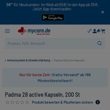
5€*
für Neukunden: Im Web ab 55€ | In der App ab 35€.
Jetzt App downloaden
Immunsystem & Abwehrstärkung
/
Padma 28 active Kapseln
Nur für kurze Zeit:
Gratis-Versand* ab 19€
Mindestbestellwert!
Padma 28 active Kapseln, 200 St
Produkt bewerten & PlusHerzen sichern