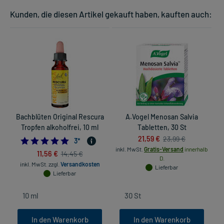
Kunden, die diesen Artikel gekauft haben, kauften auch:
Bachblüten Original Rescura
A.Vogel Menosan Salvia
Tropfen alkoholfrei, 10 ml
Tabletten, 30 St
21,59 €
23,99 €
5.0
3
*
inkl. MwSt.
Gratis-Versand
innerhalb
11,56 €
14,45 €
D.
inkl. MwSt.
zzgl.
Versandkosten
Lieferbar
Lieferbar
In den Warenkorb
In den Warenkorb