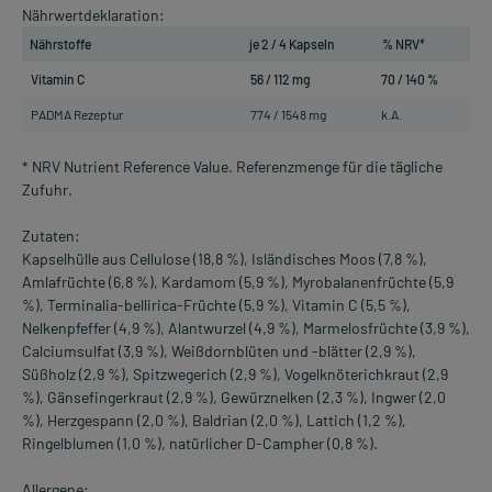
Nährwertdeklaration:
Nährstoffe
je 2 / 4 Kapseln
% NRV*
Vitamin C
56 / 112 mg
70 / 140 %
PADMA Rezeptur
774 / 1548 mg
k.A.
* NRV Nutrient Reference Value. Referenzmenge für die tägliche
Zufuhr.
Zutaten:
Kapselhülle aus Cellulose (18,8 %), Isländisches Moos (7,8 %),
Amlafrüchte (6,8 %), Kardamom (5,9 %), Myrobalanenfrüchte (5,9
%), Terminalia-bellirica-Früchte (5,9 %), Vitamin C (5,5 %),
Nelkenpfeffer (4,9 %), Alantwurzel (4,9 %), Marmelosfrüchte (3,9 %),
Calciumsulfat (3,9 %), Weißdornblüten und -blätter (2,9 %),
Süßholz (2,9 %), Spitzwegerich (2,9 %), Vogelknöterichkraut (2,9
%), Gänsefingerkraut (2,9 %), Gewürznelken (2,3 %), Ingwer (2,0
%), Herzgespann (2,0 %), Baldrian (2,0 %), Lattich (1,2 %),
Ringelblumen (1,0 %), natürlicher D-Campher (0,8 %).
Allergene: