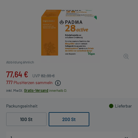
Abbildung ähnlich
77,64 €
UVP
82,99 €
777
PlusHerzen sammeln
inkl. MwSt.
Gratis-Versand
innerhalb D.
Packungseinheit
Lieferbar
100 St
200 St