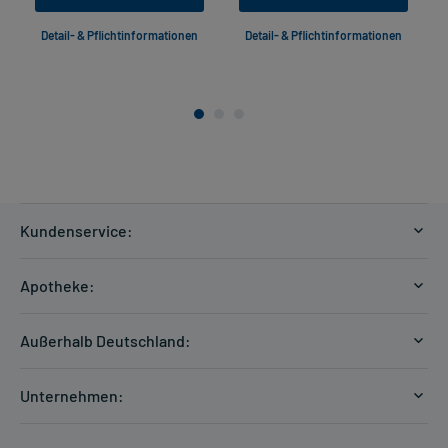
Detail- & Pflichtinformationen
Detail- & Pflichtinformationen
Kundenservice:
Versandkosten
Apotheke:
Zahlungsarten
Ratgeber
Kontakt
Außerhalb Deutschland:
E-Rezept
FAQ
Versandkosten Schweiz
Papierrezept einlösen
Hilfe
Unternehmen:
Formular anfordern
mycarePlus
Experten-Team
Arzneimittel-Check