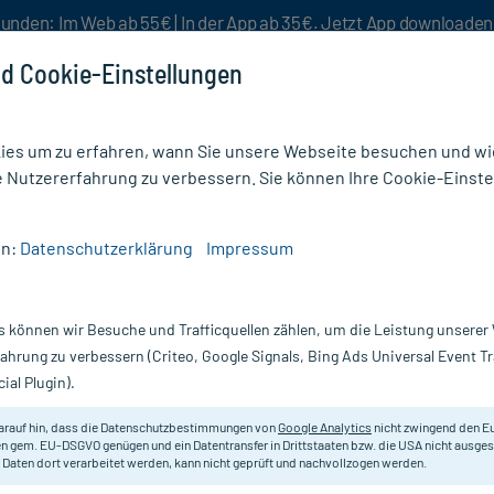
unden: Im Web ab 55€ | In der App ab 35€. Jetzt App downloade
d Cookie-Einstellungen
es um zu erfahren, wann Sie unsere Webseite besuchen und wie
e Nutzererfahrung zu verbessern. Sie können Ihre Cookie-Einste
nlösen
Rezeptur
Aktion %
en:
Datenschutzerklärung
Impressum
SENG D12
s können wir Besuche und Trafficquellen zählen, um die Leistung unsere
Nur für kurze Zeit:
Gratis-Versand* ab 19€ Mindestbestellwert!
fahrung zu verbessern (Criteo, Google Signals, Bing Ads Universal Event 
ial Plugin).
DHU - Einzelmittel
arauf hin, dass die Datenschutzbestimmungen von
Google Analytics
nicht zwingend den E
n gem. EU-DSGVO genügen und ein Datentransfer in Drittstaaten bzw. die USA nicht ausg
 Daten dort verarbeitet werden, kann nicht geprüft und nachvollzogen werden.
Homöopathisches Arzneimittel.