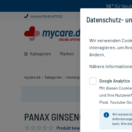
5€*
für Neuk
Hotline 03491-877012
Datenschutz- un
Wir verwenden Cooki
interagieren, um Ihr
Kategorien
Marken
Ratgeber
E-Rezept ei
ändern.
Nähere Information
mycare.de
/
Kategorien
/
Homöopathie
/
Einzelmittel
/
PANAX GIN
Google Analytics
Mit diesen Cookie
und Ihre Nutzerer
Pixel, Youtube-Soc
PANAX GINSENG D12, 80 St
Wir weisen d
Anforderunge
kann. Wie die
Produkt bewerten & PlusHerzen sichern