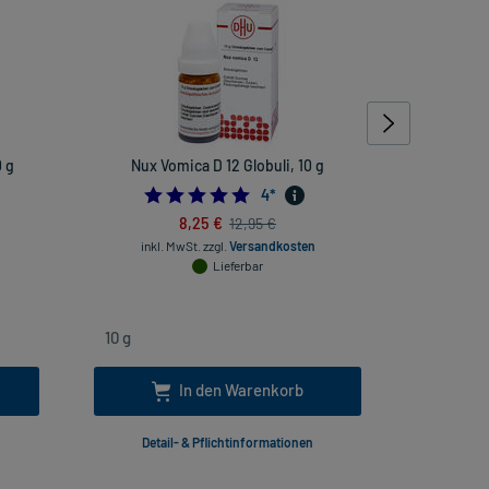
 g
Nux Vomica D 12 Globuli, 10 g
Rhus toxi
rheuma
4.75
4
*
8,25 €
12,95 €
inkl. MwSt.
zzgl.
Versandkosten
Lieferbar
inkl
In den Warenkorb
Detail- & Pflichtinformationen
Deta