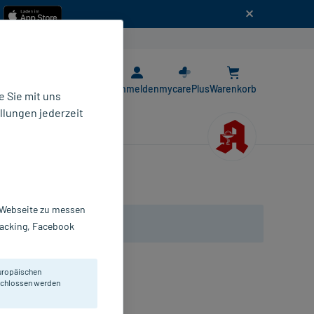
n
E-Rezept App
Anmelden
mycarePlus
Warenkorb
 Sie mit uns
llungen jederzeit
r Webseite zu messen
Tracking, Facebook
uropäischen
eschlossen werden