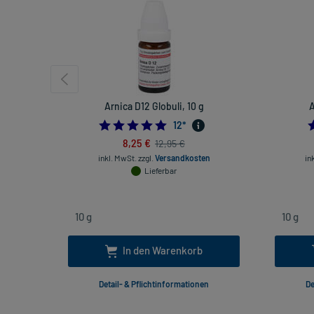
Arnica D12 Globuli, 10 g
A
5.0
12
*
8,25 €
12,95 €
inkl. MwSt.
zzgl.
Versandkosten
in
Lieferbar
In den Warenkorb
Detail- & Pflichtinformationen
De