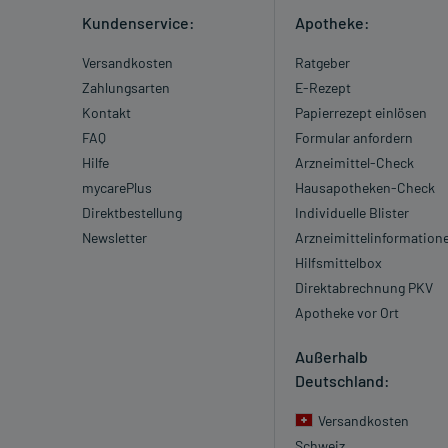
Kundenservice:
Apotheke:
Versandkosten
Ratgeber
Zahlungsarten
E-Rezept
Kontakt
Papierrezept einlösen
FAQ
Formular anfordern
Hilfe
Arzneimittel-Check
mycarePlus
Hausapotheken-Check
Direktbestellung
Individuelle Blister
Newsletter
Arzneimittelinformation
Hilfsmittelbox
Direktabrechnung PKV
Apotheke vor Ort
Außerhalb
Deutschland:
Versandkosten
Schweiz