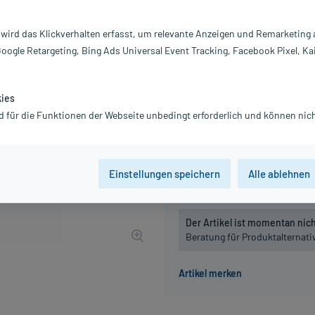
Darreichung:
Ta
Inhalt:
80
 wird das Klickverhalten erfasst, um relevante Anzeigen und Remarketing
PZN:
0
Google Retargeting, Bing Ads Universal Event Tracking, Facebook Pixel, Ka
Hersteller:
DH
13,24 €
UVP
15,45 €
133
P
kies
inkl. MwSt.
zzgl.
Versandkosten
d für die Funktionen der Webseite unbedingt erforderlich und können nich
Packungseinheit
Einstellungen speichern
Alle ablehnen
80 St
, D6
80 St
, D12
Der Artikel ist momentan nicht
Beratung für Produktalternat