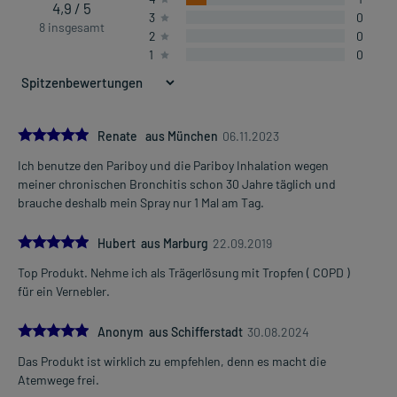
4,9 / 5
3
0
8 insgesamt
2
0
1
0
5.0
Renate aus München
06.11.2023
Ich benutze den Pariboy und die Pariboy Inhalation wegen
meiner chronischen Bronchitis schon 30 Jahre täglich und
brauche deshalb mein Spray nur 1 Mal am Tag.
5.0
Hubert aus Marburg
22.09.2019
Top Produkt. Nehme ich als Trägerlösung mit Tropfen ( COPD )
für ein Vernebler.
5.0
Anonym aus Schifferstadt
30.08.2024
Das Produkt ist wirklich zu empfehlen, denn es macht die
Atemwege frei.