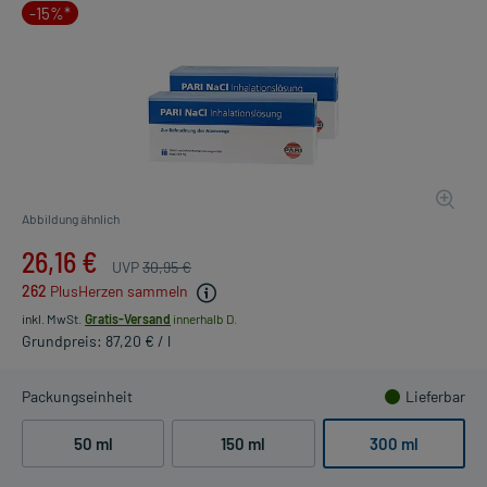
-15%*
Abbildung ähnlich
26,16 €
UVP
30,95 €
262
PlusHerzen sammeln
inkl. MwSt.
Gratis-Versand
innerhalb D.
Grundpreis: 87,20 € / l
Packungseinheit
Lieferbar
50 ml
150 ml
300 ml