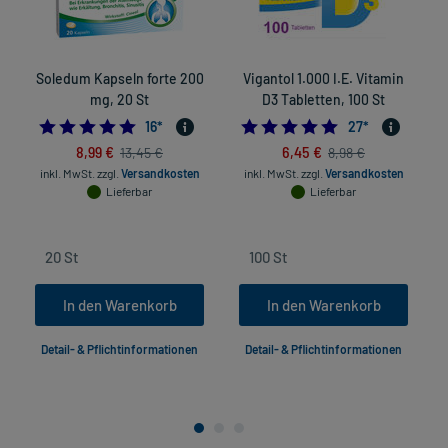
Soledum Kapseln forte 200
Vigantol 1.000 I.E. Vitamin
mg, 20 St
D3 Tabletten, 100 St
5.0
4.9629629629629
16
*
27
*
8,99 €
6,45 €
13,45 €
8,98 €
inkl. MwSt.
zzgl.
Versandkosten
inkl. MwSt.
zzgl.
Versandkosten
Lieferbar
Lieferbar
In den Warenkorb
In den Warenkorb
Detail- & Pflichtinformationen
Detail- & Pflichtinformationen