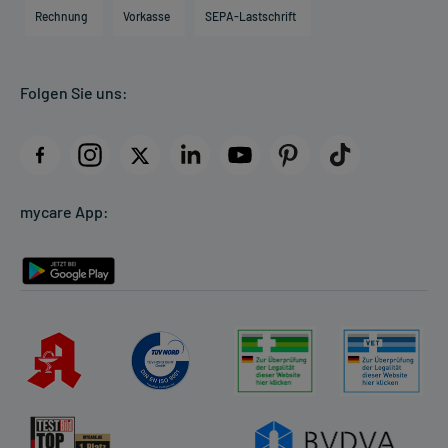
Engagement
Direktabrechnung PKV
Rechnung
Vorkasse
SEPA-Lastschrift
Partner
Apotheke vor Ort
Kundenbewertungen
Folgen Sie uns:
AGB
Impressum
Datenschutz
Cookie-Einstellungen
mycare App:
Rückgabe/Widerruf
Barrierefreiheitserklärung