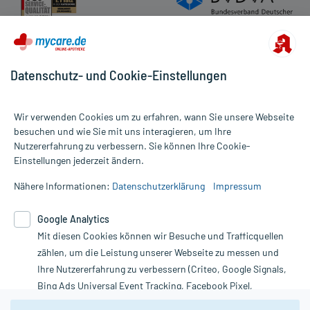
Datenschutz- und Cookie-Einstellungen
Wir verwenden Cookies um zu erfahren, wann Sie unsere Webseite
besuchen und wie Sie mit uns interagieren, um Ihre
Nutzererfahrung zu verbessern. Sie können Ihre Cookie-
Alle Preise gelten inkl. MwSt., ggf. zzgl. Versandkosten
Einstellungen jederzeit ändern.
Informationen auf dieser Website werden ausschließlich für
informative Zwecke zur Verfügung gestellt. Sie ersetzen keinesfalls
Nähere Informationen:
Datenschutzerklärung
Impressum
die Untersuchung und Behandlung durch einen Arzt. Bitte
beachten Sie, dass hierdurch weder Diagnosen gestellt noch
Google Analytics
Therapien eingeleitet werden können. | Diese Webseite benutzt
Mit diesen Cookies können wir Besuche und Trafficquellen
Google Analytics. Lesen Sie bitte dazu die wichtigen Hinweise in
unserer Datenschutzerklärung. Für den Widerruf einer Bestellung
zählen, um die Leistung unserer Webseite zu messen und
nutzen Sie das Formular:
Ihre Nutzererfahrung zu verbessern (Criteo, Google Signals,
Bing Ads Universal Event Tracking, Facebook Pixel,
Vertrag widerrufen
Youtube-Social Plugin).