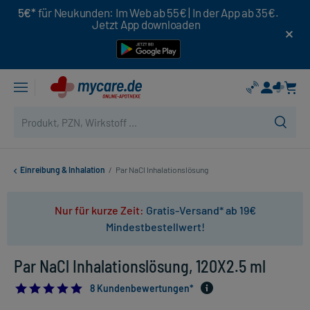
5€*
für Neukunden: Im Web ab 55€ | In der App ab 35€.
Jetzt App downloaden
Einreibung & Inhalation
/
Par NaCl Inhalationslösung
Nur für kurze Zeit:
Gratis-Versand* ab 19€
Mindestbestellwert!
Par NaCl Inhalationslösung, 120X2.5 ml
4.875
8 Kundenbewertungen*