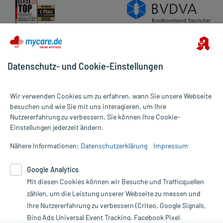
Wichtige Hinweise:
Was sollten Sie beachten?
- Vorsicht bei einer Unverträglichkeit gegenüber Lactose. Wenn Sie
eine Diabetes-Diät einhalten müssen, sollten Sie den Zuckergehalt
Datenschutz- und Cookie-Einstellungen
berücksichtigen.
Wir verwenden Cookies um zu erfahren, wann Sie unsere Webseite
besuchen und wie Sie mit uns interagieren, um Ihre
Aufbewahrung:
Nutzererfahrung zu verbessern. Sie können Ihre Cookie-
Aufbewahrung
Alle Preise gelten inkl. MwSt., ggf. zzgl. Versandkosten
Einstellungen jederzeit ändern.
Informationen auf dieser Website werden ausschließlich für
Das Arzneimittel muss vor Hitze geschützt aufbewahrt werden.
informative Zwecke zur Verfügung gestellt. Sie ersetzen keinesfalls
Nähere Informationen:
Datenschutzerklärung
Impressum
die Untersuchung und Behandlung durch einen Arzt. Bitte
beachten Sie, dass hierdurch weder Diagnosen gestellt noch
Handelsformen:
Google Analytics
Therapien eingeleitet werden können. | Diese Webseite benutzt
Anbieter: ARDEYPHARM, Herdecke, www.ardeypharm.de
Google Analytics. Lesen Sie bitte dazu die wichtigen Hinweise in
Mit diesen Cookies können wir Besuche und Trafficquellen
Bearbeitungsstand: 08.02.2022
unserer Datenschutzerklärung. Für den Widerruf einer Bestellung
zählen, um die Leistung unserer Webseite zu messen und
nutzen Sie das Formular:
Ihre Nutzererfahrung zu verbessern (Criteo, Google Signals,
Bing Ads Universal Event Tracking, Facebook Pixel,