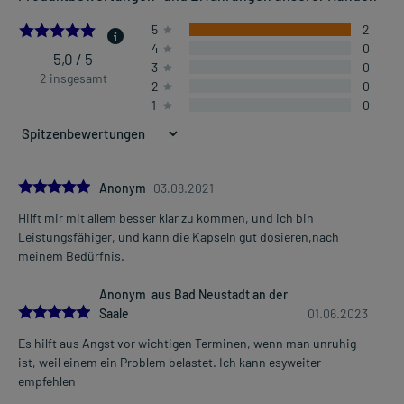
- Nervliche Belastung (Stress)
5.0
5
2
- Unterstützung des Schlafs
4
0
5,0 / 5
3
0
2 insgesamt
2
0
Dosierung und Anwendungshinweise:
1
0
Jugendliche ab 12 Jahren und Erwachsene
2 Kapseln
2-mal täglich
unabhängig von der Mahlzeit
5.0
Anonym
03.08.2021
Die Gesamtdosis sollte nicht ohne Rücksprache mit einem Arzt
Hilft mir mit allem besser klar zu kommen, und ich bin
oder Apotheker überschritten werden.
Mehr anzeigen
Leistungsfähiger, und kann die Kapseln gut dosieren,nach
meinem Bedürfnis.
Art der Anwendung?
Nehmen Sie das Arzneimittel mit Flüssigkeit (z.B. 1 Glas Wasser)
Anonym aus Bad Neustadt an der
ein.
5.0
Saale
01.06.2023
Dauer der Anwendung?
Es hilft aus Angst vor wichtigen Terminen, wenn man unruhig
Ohne ärztlichen Rat sollten Sie das Arzneimittel nicht länger als 2
ist, weil einem ein Problem belastet. Ich kann esyweiter
Wochen anwenden. Bei länger anhaltenden oder regelmäßig
empfehlen
wiederkehrenden Beschwerden sollten sie Ihren Arzt aufsuchen.