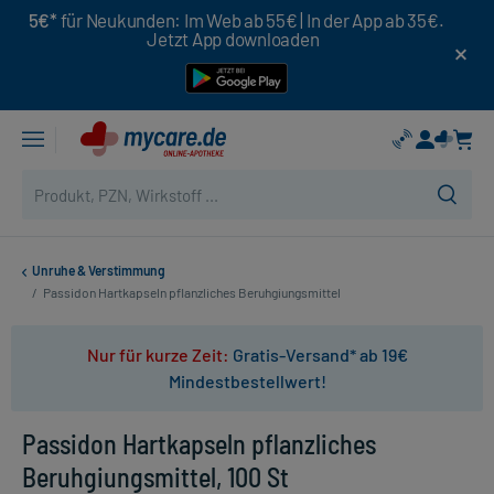
5€*
für Neukunden: Im Web ab 55€ | In der App ab 35€.
Jetzt App downloaden
Unruhe & Verstimmung
/
Passidon Hartkapseln pflanzliches Beruhgiungsmittel
Nur für kurze Zeit:
Gratis-Versand* ab 19€
Mindestbestellwert!
Passidon Hartkapseln pflanzliches
Beruhgiungsmittel, 100 St