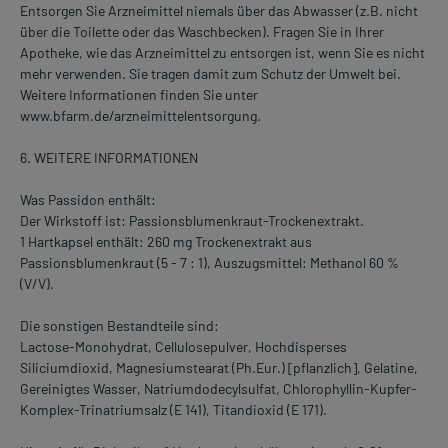
Entsorgen Sie Arzneimittel niemals über das Abwasser (z.B. nicht
über die Toilette oder das Waschbecken). Fragen Sie in Ihrer
Apotheke, wie das Arzneimittel zu entsorgen ist, wenn Sie es nicht
mehr verwenden. Sie tragen damit zum Schutz der Umwelt bei.
Weitere Informationen finden Sie unter
www.bfarm.de/arzneimittelentsorgung.
6. WEITERE INFORMATIONEN
Was Passidon enthält:
Der Wirkstoff ist: Passionsblumenkraut-Trockenextrakt.
1 Hartkapsel enthält: 260 mg Trockenextrakt aus
Passionsblumenkraut (5 - 7 : 1), Auszugsmittel: Methanol 60 %
(V/V).
Die sonstigen Bestandteile sind:
Lactose-Monohydrat, Cellulosepulver, Hochdisperses
Siliciumdioxid, Magnesiumstearat (Ph.Eur.) [pflanzlich], Gelatine,
Gereinigtes Wasser, Natriumdodecylsulfat, Chlorophyllin-Kupfer-
Komplex-Trinatriumsalz (E 141), Titandioxid (E 171).