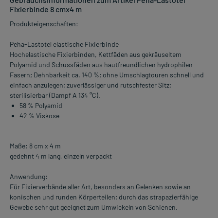
Fixierbinde 8 cmx4 m
Produkteigenschaften:
Peha-Lastotel elastische Fixierbinde
Hochelastische Fixierbinden, Kettfäden aus gekräuseltem
Polyamid und Schussfäden aus hautfreundlichen hydrophilen
Fasern; Dehnbarkeit ca. 140 %; ohne Umschlagtouren schnell und
einfach anzulegen; zuverlässiger und rutschfester Sitz;
sterilisierbar (Dampf A 134 °C).
58 % Polyamid
42 % Viskose
Maße: 8 cm x 4 m
gedehnt 4 m lang, einzeln verpackt
Anwendung:
Für Fixierverbände aller Art, besonders an Gelenken sowie an
konischen und runden Körperteilen; durch das strapazierfähige
Gewebe sehr gut geeignet zum Umwickeln von Schienen.