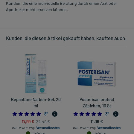
Kunden, die eine individuelle Beratung durch einen Arzt oder
Apotheker nicht ersetzen können.
Kunden, die diesen Artikel gekauft haben, kauften auch:
BepanCare Narben-Gel, 20
Posterisan protect
ml
Zäpfchen, 10 St
5.0
5.0
8
*
3
*
17,99 €
11,06 €
22,49 €
inkl. MwSt.
zzgl.
Versandkosten
inkl. MwSt.
zzgl.
Versandkosten
in
Lieferbar
Lieferbar