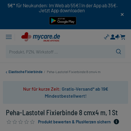
5€*
für Neukunden: Im Web ab 55€ | In der App ab 35€.
Jetzt App downloaden
Elastische Fixierbinde
/
Peha-Lastotel Fixierbinde 8 cmx4 m
Nur für kurze Zeit:
Gratis-Versand* ab 19€
Mindestbestellwert!
Peha-Lastotel Fixierbinde 8 cmx4 m, 1 St
Produkt bewerten & PlusHerzen sichern