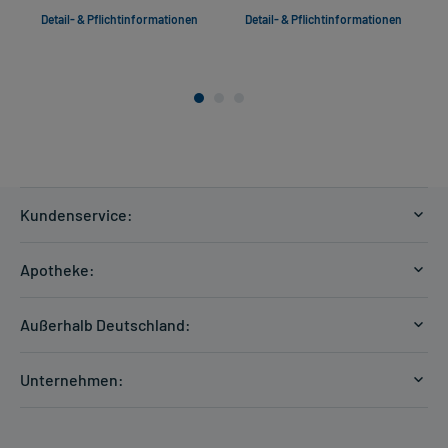
Detail- & Pflichtinformationen
Detail- & Pflichtinformationen
Kundenservice:
Versandkosten
Apotheke:
Zahlungsarten
Ratgeber
Kontakt
Außerhalb Deutschland:
E-Rezept
FAQ
Versandkosten Schweiz
Papierrezept einlösen
Hilfe
Unternehmen:
Formular anfordern
mycarePlus
Experten-Team
Arzneimittel-Check
Direktbestellung