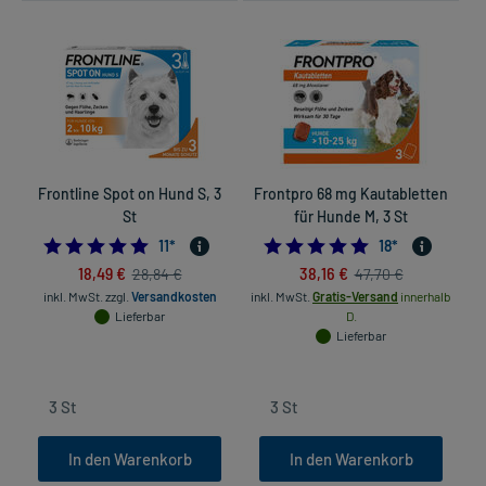
Frontline Spot on Hund S, 3
Frontpro 68 mg Kautabletten
St
für Hunde M, 3 St
5.0
5.0
11
*
18
*
18,49 €
38,16 €
28,84 €
47,70 €
inkl. MwSt.
zzgl.
Versandkosten
inkl. MwSt.
Gratis-Versand
innerhalb
in
Lieferbar
D.
Lieferbar
In den Warenkorb
In den Warenkorb