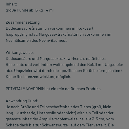
Inhalt:
große Hunde ab 15 kg - 4 ml
Zusammensetzung:
Dodecansäure (natürlich vorkommen im Kokosäl),
Isopropylmyristat, Margosaextrakt (natürlich vorkommen im
Neemölsamen des Neem-Baumes).
Wirkungsweise:
Dodecansäure und Margosaextrakt wirken als natärliches
Repellents und verhindern weitestgehend den Befall mit Ungeziefer
(das Ungeziefer wird durch die spezifischen Gerüche ferngehalten).
Keine Resistenzentwicklung möglich.
PETVITAL® NOVERMIN ist ein rein natürliches Produkt.
Anwendung Hund:
Je nach Größe und Fellbeschaffenheit des Tieres (groß, klein,
lang-, kurzhaarig, Unterwolle oder nicht) wird ein Teil oder der
gesamte Inhalt der Ampulle tropfenweise, ca. alle 3-5 cm, vom
Schädeldach bis zur Schwanzwurzel, auf dem Tier verteilt. Die