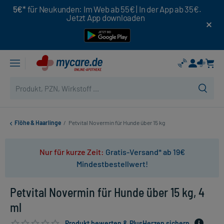
5€*
für Neukunden: Im Web ab 55€ | In der App ab 35€.
Jetzt App downloaden
Flöhe & Haarlinge
/
Petvital Novermin für Hunde über 15 kg
Nur für kurze Zeit:
Gratis-Versand* ab 19€
Mindestbestellwert!
Petvital Novermin für Hunde über 15 kg, 4
ml
Produkt bewerten & PlusHerzen sichern