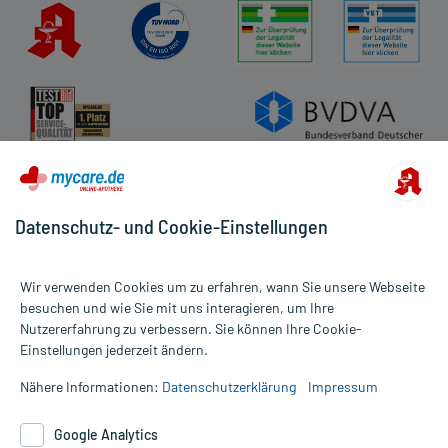
Datenschutz- und Cookie-Einstellungen
Wir verwenden Cookies um zu erfahren, wann Sie unsere Webseite
besuchen und wie Sie mit uns interagieren, um Ihre
Nutzererfahrung zu verbessern. Sie können Ihre Cookie-
Alle Preise gelten inkl. MwSt., ggf. zzgl. Versandkosten
Einstellungen jederzeit ändern.
Informationen auf dieser Website werden ausschließlich für
informative Zwecke zur Verfügung gestellt. Sie ersetzen keinesfalls
Nähere Informationen:
Datenschutzerklärung
Impressum
die Untersuchung und Behandlung durch einen Arzt. Bitte
beachten Sie, dass hierdurch weder Diagnosen gestellt noch
Google Analytics
Therapien eingeleitet werden können. | Diese Webseite benutzt