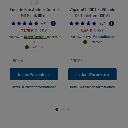
Eucerin Sun Actinic Control
Vigantol 1.000 I.E. Vitamin
MD Fluid, 80 ml
D3 Tabletten, 100 St
4.851063829787234
4.9629629629629
47
*
27
*
21,79 €
6,45 €
31,25 €
8,98 €
inkl. MwSt.
Gratis-Versand
innerhalb
inkl. MwSt.
zzgl.
Versandkosten
D.
Lieferbar
Lieferbar
In den Warenkorb
In den Warenkorb
Detail- & Pflichtinformationen
Detail- & Pflichtinformationen