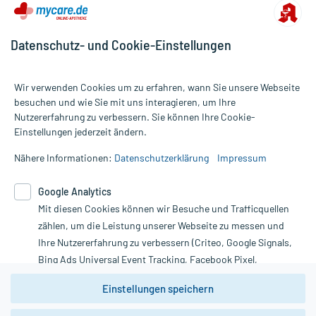
Datenschutz- und Cookie-Einstellungen
Wir verwenden Cookies um zu erfahren, wann Sie unsere Webseite
besuchen und wie Sie mit uns interagieren, um Ihre
Nutzererfahrung zu verbessern. Sie können Ihre Cookie-
Alle Preise gelten inkl. MwSt., ggf. zzgl. Versandkosten
Einstellungen jederzeit ändern.
Informationen auf dieser Website werden ausschließlich für
informative Zwecke zur Verfügung gestellt. Sie ersetzen keinesfalls
Nähere Informationen:
Datenschutzerklärung
Impressum
die Untersuchung und Behandlung durch einen Arzt. Bitte
beachten Sie, dass hierdurch weder Diagnosen gestellt noch
Google Analytics
Therapien eingeleitet werden können. | Diese Webseite benutzt
Mit diesen Cookies können wir Besuche und Trafficquellen
Google Analytics. Lesen Sie bitte dazu die wichtigen Hinweise in
unserer Datenschutzerklärung. Für den Widerruf einer Bestellung
zählen, um die Leistung unserer Webseite zu messen und
nutzen Sie das Formular:
Ihre Nutzererfahrung zu verbessern (Criteo, Google Signals,
Bing Ads Universal Event Tracking, Facebook Pixel,
Vertrag widerrufen
Youtube-Social Plugin).
Einstellungen speichern
Wir weisen darauf hin, dass die