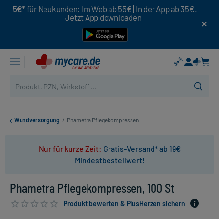
5€*
für Neukunden: Im Web ab 55€ | In der App ab 35€.
Jetzt App downloaden
Wundversorgung
/
Phametra Pflegekompressen
Nur für kurze Zeit:
Gratis-Versand* ab 19€
Mindestbestellwert!
Phametra Pflegekompressen, 100 St
Produkt bewerten & PlusHerzen sichern