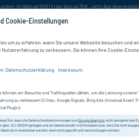
unden: Im Web ab 55€ | In der App ab 35€. Jetzt App downloade
d Cookie-Einstellungen
es um zu erfahren, wann Sie unsere Webseite besuchen und wie
e Nutzererfahrung zu verbessern. Sie können Ihre Cookie-Einste
nlösen
Rezeptur
Aktion %
en:
Datenschutzerklärung
Impressum
lp Care Extra Mildes Shampoo
s können wir Besuche und Trafficquellen zählen, um die Leistung unsere
Nur für kurze Zeit:
Gratis-Versand* ab 19€ Mindestbestellwert!
fahrung zu verbessern (Criteo, Google Signals, Bing Ads Universal Event 
ial Plugin).
ildes Shampoo,
Physiogel
arauf hin, dass die Datenschutzbestimmungen von
Google Analytics
nicht zwingend den E
n gem. EU-DSGVO genügen und ein Datentransfer in Drittstaaten bzw. die USA nicht ausg
 Daten dort verarbeitet werden, kann nicht geprüft und nachvollzogen werden.
Extra mildes Shampoo für empfind