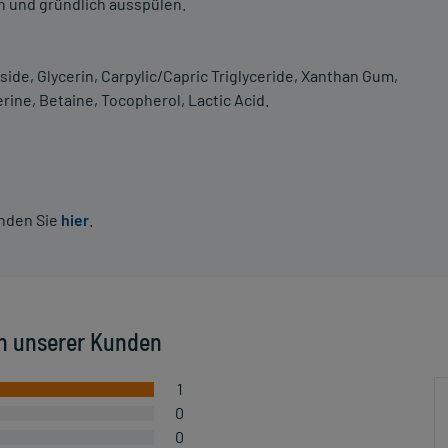
n und gründlich ausspülen.
ide, Glycerin, Carpylic/Capric Triglyceride, Xanthan Gum,
rine, Betaine, Tocopherol, Lactic Acid.
inden Sie
hier
.
n unserer Kunden
1
0
0