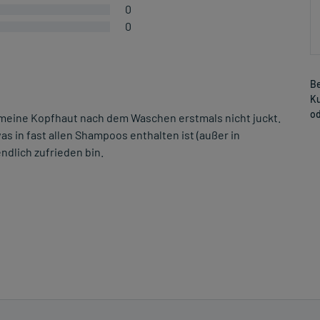
0
0
Be
Ku
od
 meine Kopfhaut nach dem Waschen erstmals nicht juckt.
s in fast allen Shampoos enthalten ist (außer in
ndlich zufrieden bin.