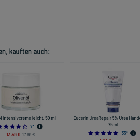
en, kauften auch:
l Intensivcreme leicht, 50 ml
Eucerin UreaRepair 5% Urea Hand
75 ml
4.428571428571429
7
*
4.771428
35
*
13,49 €
17,99 €