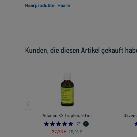
Haarprodukte
|
Haare
Kunden, die diesen Artikel gekauft hab
Vitamin K2 Tropfen, 50 ml
Olivenö
5.0
2
*
22,23 €
25,95 €