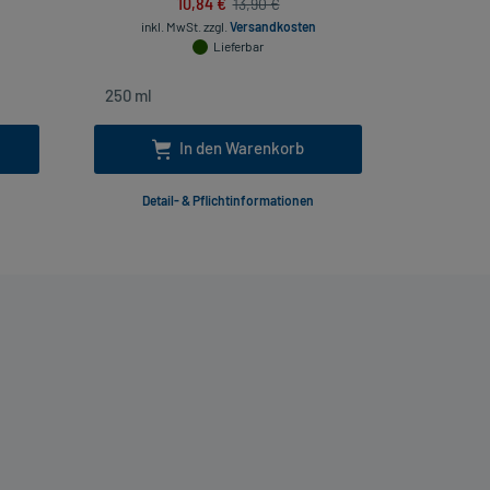
10,84 €
13,90 €
inkl
inkl. MwSt.
zzgl.
Versandkosten
Lieferbar
In den Warenkorb
Detail- & Pflichtinformationen
Deta