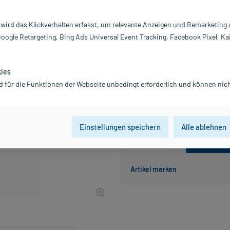
Darreichung:
S
Inhalt:
20
 wird das Klickverhalten erfasst, um relevante Anzeigen und Remarketing
PZN:
16
Google Retargeting, Bing Ads Universal Event Tracking, Facebook Pixel, Ka
Hersteller:
K
12,72 €
UVP
15,90 €
128
P
kies
inkl. MwSt.
zzgl.
Versandkosten
d für die Funktionen der Webseite unbedingt erforderlich und können nich
Grundpreis: 63,60 € / l
Einstellungen speichern
Alle ablehnen