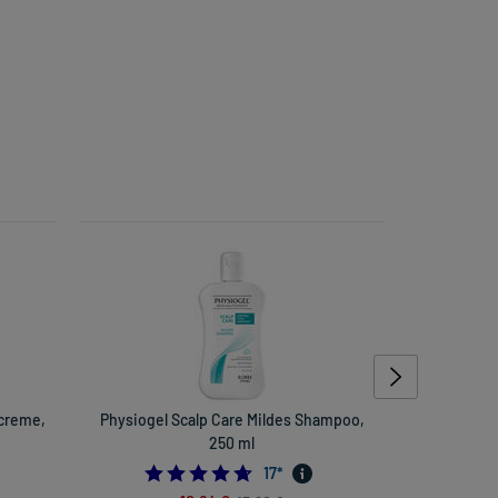
creme,
Physiogel Scalp Care Mildes Shampoo,
R
250 ml
571428571
4.647058823529412
17
*