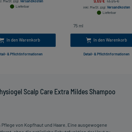
9,69 €
13,25 €
kl. MwSt.
zzgl.
Versandkosten
Lieferbar
inkl. MwSt.
zzgl.
Versandkosten
Lieferbar
In den Warenkorb
In den Warenkorb
tail- & Pflichtinformationen
Detail- & Pflichtinformationen
hysiogel Scalp Care Extra Mildes Shampoo
en Pflege von Kopfhaut und Haare. Eine ausgewogene
fernt, ohne die natürliche Schutzfunktion der Haut zu