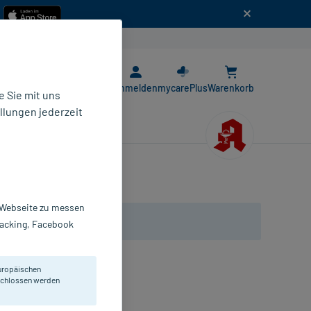
n
E-Rezept App
Anmelden
mycarePlus
Warenkorb
 Sie mit uns
llungen jederzeit
r Webseite zu messen
Tracking, Facebook
uropäischen
eschlossen werden
liche Kopfhaut.