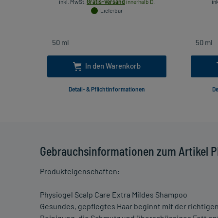
inkl. MwSt.
Gratis-Versand
innerhalb D.
in
Lieferbar
In den Warenkorb
Detail- & Pflichtinformationen
De
Gebrauchsinformationen zum Artikel P
Produkteigenschaften:
Physiogel Scalp Care Extra Mildes Shampoo
Gesundes, gepflegtes Haar beginnt mit der richtig
Reinigung, die Schmutz und überschüssiges Fett ent