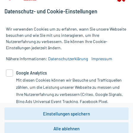
Datenschutz- und Cookie-Einstellungen
Für die Produkte der Kategorie Häusliche Pflege wurden 4013
Wir verwenden Cookies um zu erfahren, wann Sie unsere Webseite
Bewertungen mit durchschnittlich 4,8 von 5 Sternen abgegeben.
besuchen und wie Sie mit uns interagieren, um Ihre
Nutzererfahrung zu verbessern. Sie können Ihre Cookie-
Alle Preise gelten inkl. MwSt., ggf. zzgl. Versandkosten
Einstellungen jederzeit ändern.
Informationen auf dieser Website werden ausschließlich für
informative Zwecke zur Verfügung gestellt. Sie ersetzen keinesfalls
Nähere Informationen:
Datenschutzerklärung
Impressum
die Untersuchung und Behandlung durch einen Arzt. Bitte
beachten Sie, dass hierdurch weder Diagnosen gestellt noch
Google Analytics
Therapien eingeleitet werden können. | Diese Webseite benutzt
Mit diesen Cookies können wir Besuche und Trafficquellen
Google Analytics. Lesen Sie bitte dazu die wichtigen Hinweise in
unserer Datenschutzerklärung. Für den Widerruf einer Bestellung
zählen, um die Leistung unserer Webseite zu messen und
nutzen Sie das Formular:
Ihre Nutzererfahrung zu verbessern (Criteo, Google Signals,
Bing Ads Universal Event Tracking, Facebook Pixel,
Vertrag widerrufen
Youtube-Social Plugin).
Einstellungen speichern
Wir weisen darauf hin, dass die
Datenschutzbestimmungen von
Google Analytics
nicht
Alle ablehnen
*Hinweise zu unseren Aktionen und Bewertungen
zwingend den Europäischen Anforderungen gem. EU-