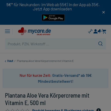
5€*
für Neukunden: Im Web ab 55€ | In der App ab 35€.
Jetzt App downloaden
Haut
/
Plantana Aloe Vera Körpercreme mit Vitamin E
Nur für kurze Zeit:
Gratis-Versand* ab 19€
Mindestbestellwert!
Plantana Aloe Vera Körpercreme mit
Vitamin E, 500 ml
Produkt bewerten & PlusHerzen sichern