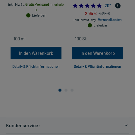
inkl. MwSt.
Gratis-Versand
innerhalb
4.9
20
*
D.
2,95 €
6,28 €
Lieferbar
inkl. MwSt.
zzgl.
Versandkosten
Lieferbar
In den Warenkorb
In den Warenkorb
Detail- & Pflichtinformationen
Detail- & Pflichtinformationen
Kundenservice: