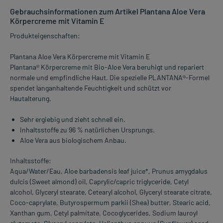
Gebrauchsinformationen zum Artikel Plantana Aloe Vera
Körpercreme mit Vitamin E
Produkteigenschaften:
Plantana Aloe Vera Körpercreme mit Vitamin E
Plantana® Körpercreme mit Bio-Aloe Vera beruhigt und repariert
normale und empfindliche Haut. Die spezielle PLANTANA®-Formel
spendet langanhaltende Feuchtigkeit und schützt vor
Hautalterung.
Sehr ergiebig und zieht schnell ein.
Inhaltsstoffe zu 96 % natürlichen Ursprungs.
Aloe Vera aus biologischem Anbau.
Inhaltsstoffe:
Aqua/Water/Eau, Aloe barbadensis leaf juice*, Prunus amygdalus
dulcis (Sweet almond) oil, Caprylic/capric triglyceride, Cetyl
alcohol, Glyceryl stearate, Cetearyl alcohol, Glyceryl stearate citrate,
Coco-caprylate, Butyrospermum parkii (Shea) butter, Stearic acid,
Xanthan gum, Cetyl palmitate, Cocoglycerides, Sodium lauroyl