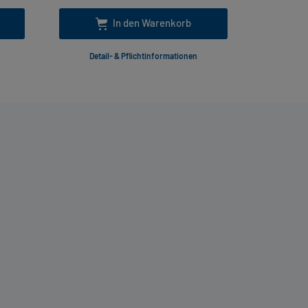
In den Warenkorb
Detail- & Pflichtinformationen
Deta