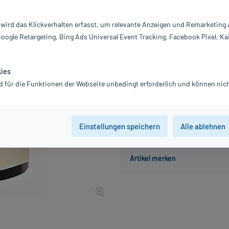
Inhalt:
50
PZN:
1
 wird das Klickverhalten erfasst, um relevante Anzeigen und Remarketing
Hersteller:
H
Google Retargeting, Bing Ads Universal Event Tracking, Facebook Pixel, Ka
16,88 €
169
PlusHerzen s
inkl. MwSt.
zzgl.
Versandkosten
kies
Grundpreis: 33,76 € / l
d für die Funktionen der Webseite unbedingt erforderlich und können nich
Einstellungen speichern
Alle ablehnen