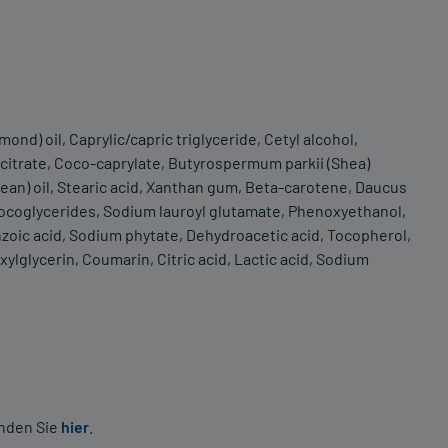
d) oil, Caprylic/capric triglyceride, Cetyl alcohol,
e citrate, Coco-caprylate, Butyrospermum parkii (Shea)
ybean) oil, Stearic acid, Xanthan gum, Beta-carotene, Daucus
, Cocoglycerides, Sodium lauroyl glutamate, Phenoxyethanol,
nzoic acid, Sodium phytate, Dehydroacetic acid, Tocopherol,
xylglycerin, Coumarin, Citric acid, Lactic acid, Sodium
inden Sie
hier
.