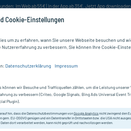
unden: Im Web ab 55€ | In der App ab 35€. Jetzt App downloade
d Cookie-Einstellungen
es um zu erfahren, wann Sie unsere Webseite besuchen und wie
e Nutzererfahrung zu verbessern. Sie können Ihre Cookie-Einste
nlösen
Rezeptur
Aktion %
en:
Datenschutzerklärung
Impressum
a Körpercreme mit Sheabutter und Vitamin E
s können wir Besuche und Trafficquellen zählen, um die Leistung unsere
Nur für kurze Zeit:
Gratis-Versand* ab 19€ Mindestbestellwert!
fahrung zu verbessern (Criteo, Google Signals, Bing Ads Universal Event 
ial Plugin).
mit Sheabutter
arauf hin, dass die Datenschutzbestimmungen von
Google Analytics
nicht zwingend den E
Kostbarkeiten aus der Natur. Reich
n gem. EU-DSGVO genügen und ein Datentransfer in Drittstaaten bzw. die USA nicht ausg
 Daten dort verarbeitet werden, kann nicht geprüft und nachvollzogen werden.
Darreichung:
C