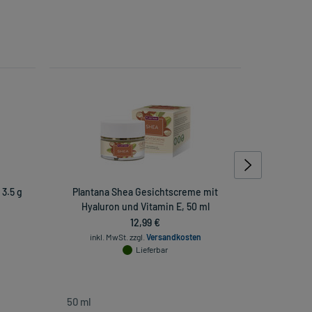
3.5 g
Plantana Shea Gesichtscreme mit
Tromcardi
Hyaluron und Vitamin E, 50 ml
12,99 €
inkl. MwSt.
zzgl.
Versandkosten
inkl. Mw
Lieferbar