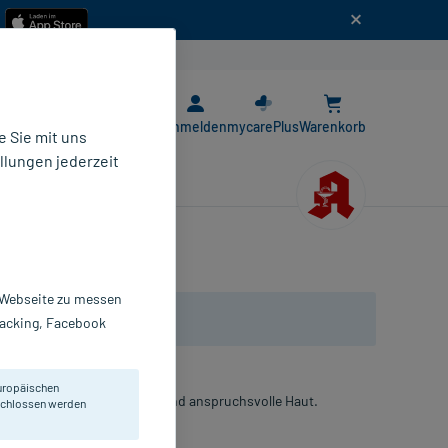
n
E-Rezept App
Anmelden
mycarePlus
Warenkorb
 Sie mit uns
llungen jederzeit
r Webseite zu messen
Tracking, Facebook
uropäischen
haltige Pflege für trockene und anspruchsvolle Haut.
eschlossen werden
reme