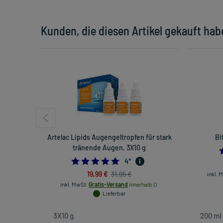
Kunden, die diesen Artikel gekauft hab
Artelac Lipids Augengeltropfen für stark
Bi
tränende Augen, 3X10 g
5.0
4
*
19,99 €
31,95 €
inkl. 
inkl. MwSt.
Gratis-Versand
innerhalb D.
Lieferbar