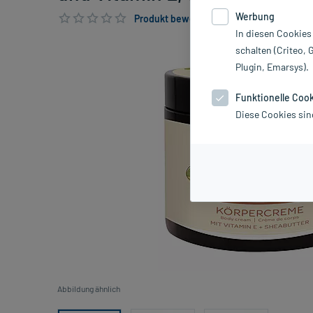
Werbung
Produkt bewerten & PlusHerzen sichern
In diesen Cookies
schalten (Criteo, 
Plugin, Emarsys).
Funktionelle Coo
Diese Cookies sin
Abbildung ähnlich