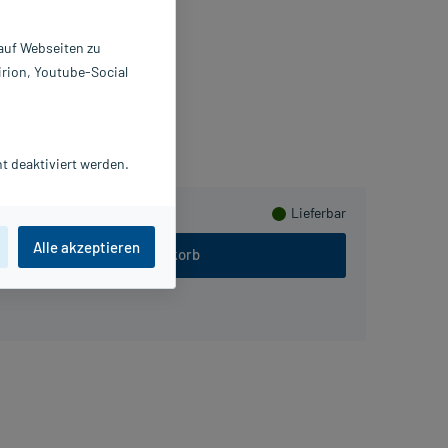
0 ml
8232053
 auf Webseiten zu
ager Pharma GmbH
irion, Youtube-Social
ammeln
t deaktiviert werden.
Lieferbar
Alle akzeptieren
In den Warenkorb