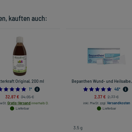
en, kauften auch:
tterkraft Original, 200 ml
Bepanthen Wund- und Heilsalbe, 
5.0
5.0
1
*
46
*
32,87 €
2,37 €
34,95 €
2,77 €
MwSt.
Gratis-Versand
innerhalb D.
inkl. MwSt.
zzgl.
Versandkosten
Lieferbar
Lieferbar