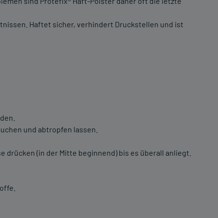
emen sind Protefix® Haft-Polster daher oft die letzte
nissen. Haftet sicher, verhindert Druckstellen und ist
iden.
auchen und abtropfen lassen.
e drücken (in der Mitte beginnend) bis es überall anliegt.
offe.