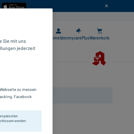
n
E-Rezept App
Anmelden
mycarePlus
Warenkorb
 Sie mit uns
llungen jederzeit
r Webseite zu messen
Tracking, Facebook
uropäischen
n und Entzündungen.
eschlossen werden
lie