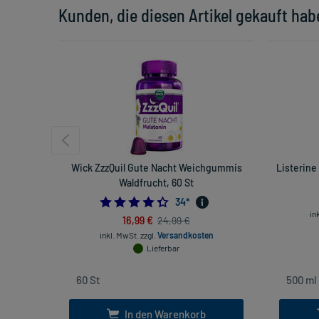
Kunden, die diesen Artikel gekauft hab
Wick ZzzQuil Gute Nacht Weichgummis
Listerin
Waldfrucht, 60 St
4.411764705882353
34
*
in
16,99 €
24,99 €
inkl. MwSt.
zzgl.
Versandkosten
Lieferbar
In den Warenkorb