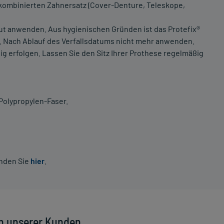
r kombinierten Zahnersatz (Cover-Denture, Teleskope,
ut anwenden. Aus hygienischen Gründen ist das Protefix®
n. Nach Ablauf des Verfallsdatums nicht mehr anwenden.
ig erfolgen. Lassen Sie den Sitz Ihrer Prothese regelmäßig
Polypropylen-Faser.
inden Sie
hier
.
n unserer Kunden