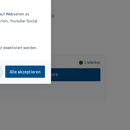
 St
599588
 auf Webseiten zu
eisser Pharma GmbH & Co. KG
irion, Youtube-Social
Beipackzettel als PDF
sHerzen sammeln
t deaktiviert werden.
Lieferbar
Alle akzeptieren
In den Warenkorb