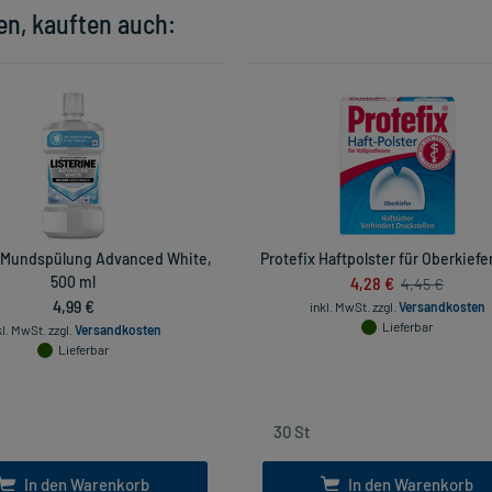
en, kauften auch:
e Mundspülung Advanced White,
Protefix Haftpolster für Oberkiefer
500 ml
4,28 €
4,45 €
4,99 €
inkl. MwSt.
zzgl.
Versandkosten
Lieferbar
kl. MwSt.
zzgl.
Versandkosten
Lieferbar
In den Warenkorb
In den Warenkorb