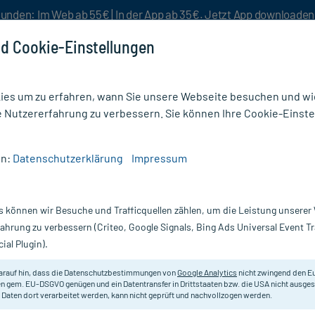
unden: Im Web ab 55€ | In der App ab 35€. Jetzt App downloade
d Cookie-Einstellungen
es um zu erfahren, wann Sie unsere Webseite besuchen und wie
e Nutzererfahrung zu verbessern. Sie können Ihre Cookie-Einste
nlösen
Rezeptur
Aktion %
en:
Datenschutzerklärung
Impressum
ittel
/
Protefix Haftpolster für Vollprothesen
s können wir Besuche und Trafficquellen zählen, um die Leistung unsere
Nur für kurze Zeit:
Gratis-Versand* ab 19€ Mindestbestellwert!
fahrung zu verbessern (Criteo, Google Signals, Bing Ads Universal Event 
ial Plugin).
rothesen, 30 St
arauf hin, dass die Datenschutzbestimmungen von
Google Analytics
nicht zwingend den E
Wirksamer Schutz vor Druckstelle
n gem. EU-DSGVO genügen und ein Datentransfer in Drittstaaten bzw. die USA nicht ausg
 Daten dort verarbeitet werden, kann nicht geprüft und nachvollzogen werden.
Darreichung:
Fo