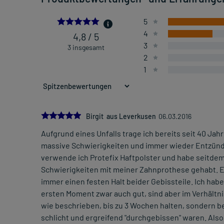
4.75
5
4
4,8 / 5
3
3 insgesamt
2
1
5.0
Birgit aus Leverkusen
06.03.2016
Aufgrund eines Unfalls trage ich bereits seit 40 Jah
massive Schwierigkeiten und immer wieder Entzünd
verwende ich Protefix Haftpolster und habe seitde
Schwierigkeiten mit meiner Zahnprothese gehabt. E
immer einen festen Halt beider Gebissteile. Ich habe
ersten Moment zwar auch gut, sind aber im Verhältnis z
wie beschrieben, bis zu 3 Wochen halten, sondern be
schlicht und ergreifend "durchgebissen" waren. Also 