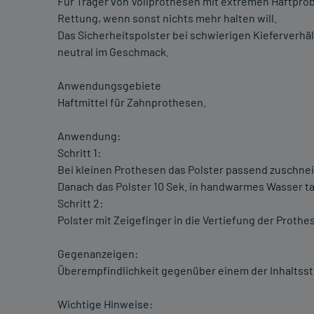
Für Träger von Vollprothesen mit extremen Haftprobl
Rettung, wenn sonst nichts mehr halten will.
Das Sicherheitspolster bei schwierigen Kieferverhält
neutral im Geschmack.
Anwendungsgebiete
Haftmittel für Zahnprothesen.
Anwendung:
Schritt 1:
Bei kleinen Prothesen das Polster passend zuschne
Danach das Polster 10 Sek. in handwarmes Wasser t
Schritt 2:
Polster mit Zeigefinger in die Vertiefung der Prothes
Gegenanzeigen:
Überempfindlichkeit gegenüber einem der Inhaltsst
Wichtige Hinweise: