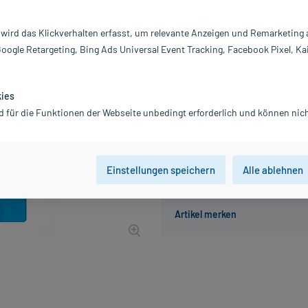
Inhalt:
30
PZN:
01
 wird das Klickverhalten erfasst, um relevante Anzeigen und Remarketing
Hersteller:
Qu
Google Retargeting, Bing Ads Universal Event Tracking, Facebook Pixel, Ka
Information:
4,37 €
UVP
4,45 €
44
Plu
kies
d für die Funktionen der Webseite unbedingt erforderlich und können nich
inkl. MwSt.
zzgl.
Versandkosten
Einstellungen speichern
Alle ablehnen