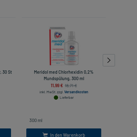
, 30 St
Meridol med Chlorhexidin 0,2%
Dy
Mundspülung, 300 ml
11,99 €
18,71 €
inkl. MwSt.
zzgl.
Versandkosten
inkl
Lieferbar
In den Warenkorb