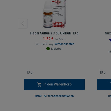
Hepar Sulfuris C 30 Globuli, 10 g
Nux
11,52 €
13,45 €
inkl. MwSt.
zzgl.
Versandkosten
Lieferbar
in
In den Warenkorb
Detail- & Pflichtinformationen
De