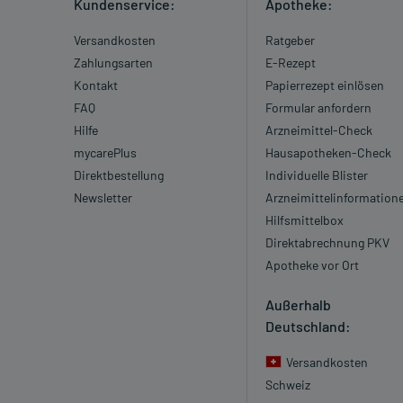
Kundenservice:
Apotheke:
Versandkosten
Ratgeber
Zahlungsarten
E-Rezept
Kontakt
Papierrezept einlösen
FAQ
Formular anfordern
Hilfe
Arzneimittel-Check
mycarePlus
Hausapotheken-Check
Direktbestellung
Individuelle Blister
Newsletter
Arzneimittelinformation
Hilfsmittelbox
Direktabrechnung PKV
Apotheke vor Ort
Außerhalb
Deutschland:
Versandkosten
Schweiz