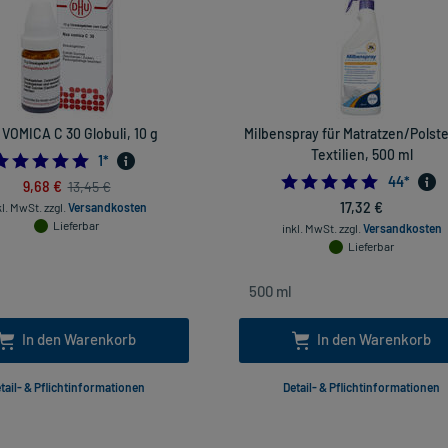
 VOMICA C 30 Globuli, 10 g
Milbenspray für Matratzen/Polste
Textilien, 500 ml
5.0
1
*
4.977272
44
*
9,68 €
13,45 €
17,32 €
kl. MwSt.
zzgl.
Versandkosten
Lieferbar
inkl. MwSt.
zzgl.
Versandkosten
Lieferbar
In den Warenkorb
In den Warenkorb
tail- & Pflichtinformationen
Detail- & Pflichtinformationen