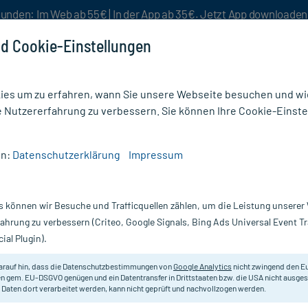
unden: Im Web ab 55€ | In der App ab 35€. Jetzt App downloade
d Cookie-Einstellungen
es um zu erfahren, wann Sie unsere Webseite besuchen und wie
e Nutzererfahrung zu verbessern. Sie können Ihre Cookie-Einste
nlösen
Rezeptur
Aktion %
en:
Datenschutzerklärung
Impressum
M C30
s können wir Besuche und Trafficquellen zählen, um die Leistung unsere
Nur für kurze Zeit:
Gratis-Versand* ab 19€ Mindestbestellwert!
fahrung zu verbessern (Criteo, Google Signals, Bing Ads Universal Event 
ial Plugin).
DHU - Einzelmittel
arauf hin, dass die Datenschutzbestimmungen von
Google Analytics
nicht zwingend den E
n gem. EU-DSGVO genügen und ein Datentransfer in Drittstaaten bzw. die USA nicht ausg
 Daten dort verarbeitet werden, kann nicht geprüft und nachvollzogen werden.
Homöopathisches Arzneimittel.