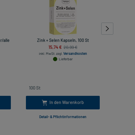
r/alle
Zink + Selen Kapseln, 100 St
Perenterol
15,74 €
20,99 €
inkl. MwSt.
zzgl.
Versandkosten
7272727275
Lieferbar
inkl. Mw
In den Warenkorb
Detail- & Pflichtinformationen
Deta