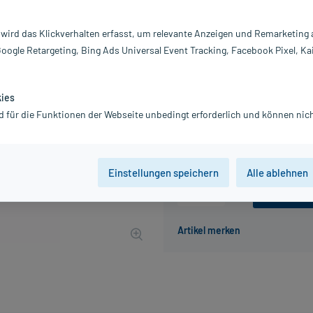
Darreichung:
Gl
Inhalt:
10
 wird das Klickverhalten erfasst, um relevante Anzeigen und Remarketing
PZN:
0
Google Retargeting, Bing Ads Universal Event Tracking, Facebook Pixel, Ka
Hersteller:
DH
11,52 €
UVP
13,45 €
116
Pl
kies
inkl. MwSt.
zzgl.
Versandkosten
d für die Funktionen der Webseite unbedingt erforderlich und können nich
Grundpreis: 1.152,00 € / kg
Einstellungen speichern
Alle ablehnen