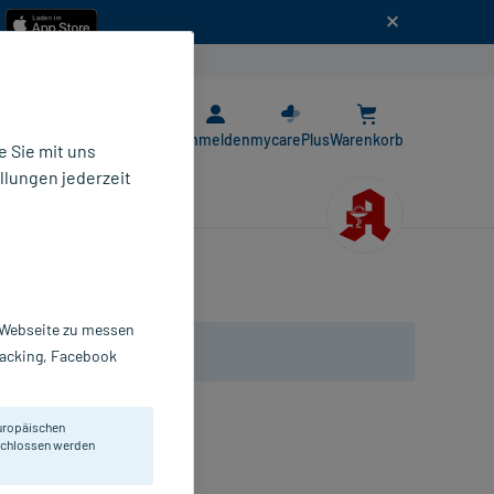
n
E-Rezept App
Anmelden
mycarePlus
Warenkorb
 Sie mit uns
llungen jederzeit
r Webseite zu messen
Tracking, Facebook
uropäischen
eschlossen werden