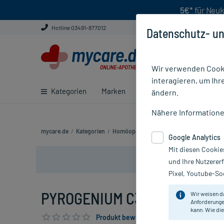
5€*
für Neuk
Hotline 03491-877012
Datenschutz- un
Wir verwenden Cooki
interagieren, um Ihr
Kategorien
Marken
Ratgeber
E-Rezept ei
ändern.
Nähere Information
mycare.de
/
Kategorien
/
Homöopathie
/
Einzelmittel
/
PYROGENIU
Google Analytics
Mit diesen Cookie
und Ihre Nutzerer
Pixel, Youtube-Soc
PYROGENIUM C30, 10 g
Wir weisen d
Anforderunge
kann. Wie die
Produkt bewerten & PlusHerzen sichern