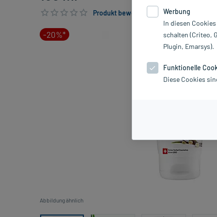
Werbung
Produkt bewerten & PlusHerzen sichern
In diesen Cookies
-20%*
schalten (Criteo, 
Plugin, Emarsys).
Funktionelle Coo
Diese Cookies sin
Abbildung ähnlich