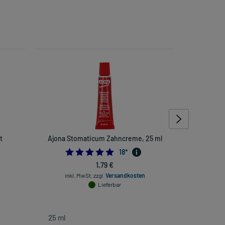
t
Ajona Stomaticum Zahncreme, 25 ml
Rausch A
4.777777777777778
18
*
769230769
1,79 €
inkl. MwSt.
zzgl.
Versandkosten
Lieferbar
inkl