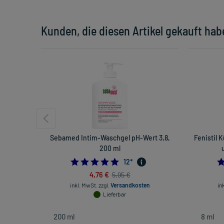
Kunden, die diesen Artikel gekauft hab
Sebamed Intim-Waschgel pH-Wert 3,8,
Fenistil 
200 ml
5.0
12
*
4,76 €
5,95 €
inkl. MwSt.
zzgl.
Versandkosten
in
Lieferbar