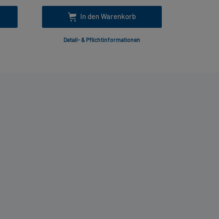
In den Warenkorb
Detail- & Pflichtinformationen
Deta