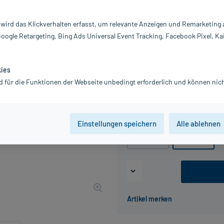
Darreichung:
Ha
Inhalt:
15
 wird das Klickverhalten erfasst, um relevante Anzeigen und Remarketing
PZN:
18
Google Retargeting, Bing Ads Universal Event Tracking, Facebook Pixel, Ka
Hersteller:
R
10,32 €
UVP
12,90 €
104
P
kies
inkl. MwSt.
zzgl.
Versandkosten
d für die Funktionen der Webseite unbedingt erforderlich und können nich
Grundpreis: 68,80 € / l
Packungseinheit
Einstellungen speichern
Alle ablehnen
30 ml
150 ml