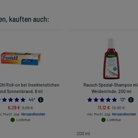
en, kauften auch:
Kühl Roll-on bei Insektenstichen
Rausch Spezial-Shampoo mi
und Sonnenbrand, 8 ml
Weidenrinde, 200 ml
4.931818181818182
4.769230
44
*
13
*
6,29 €
11,12 €
9,96 €
13,90 €
kl. MwSt.
zzgl.
Versandkosten
inkl. MwSt.
zzgl.
Versandkosten
Lieferbar
Lieferbar