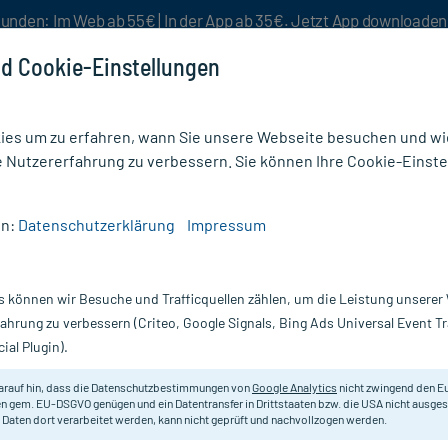
unden: Im Web ab 55€ | In der App ab 35€. Jetzt App downloade
d Cookie-Einstellungen
es um zu erfahren, wann Sie unsere Webseite besuchen und wie
e Nutzererfahrung zu verbessern. Sie können Ihre Cookie-Einste
nlösen
Rezeptur
Aktion %
en:
Datenschutzerklärung
Impressum
/
Rausch Spezial-Conditioner mit Weidenrinde
s können wir Besuche und Trafficquellen zählen, um die Leistung unsere
Nur für kurze Zeit:
Gratis-Versand* ab 19€ Mindestbestellwert!
fahrung zu verbessern (Criteo, Google Signals, Bing Ads Universal Event 
ial Plugin).
mit Weidenrinde,
RAUSCH
arauf hin, dass die Datenschutzbestimmungen von
Google Analytics
nicht zwingend den E
n gem. EU-DSGVO genügen und ein Datentransfer in Drittstaaten bzw. die USA nicht ausg
 Daten dort verarbeitet werden, kann nicht geprüft und nachvollzogen werden.
Kopfhaut-Conditioner bei fettigen