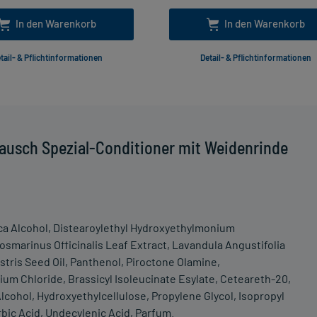
In den Warenkorb
In den Warenkorb
tail- & Pflichtinformationen
Detail- & Pflichtinformationen
ausch Spezial-Conditioner mit Weidenrinde
sica Alcohol, Distearoylethyl Hydroxyethylmonium
smarinus Officinalis Leaf Extract, Lavandula Angustifolia
stris Seed Oil, Panthenol, Piroctone Olamine,
m Chloride, Brassicyl Isoleucinate Esylate, Ceteareth-20,
cohol, Hydroxyethylcellulose, Propylene Glycol, Isopropyl
rbic Acid, Undecylenic Acid, Parfum.