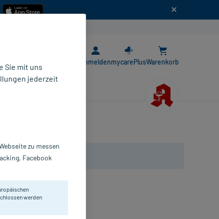
n
E-Rezept App
Anmelden
mycarePlus
Warenkorb
 Sie mit uns
llungen jederzeit
r Webseite zu messen
Tracking, Facebook
uropäischen
eschlossen werden
 Schuppen und Juckreiz.