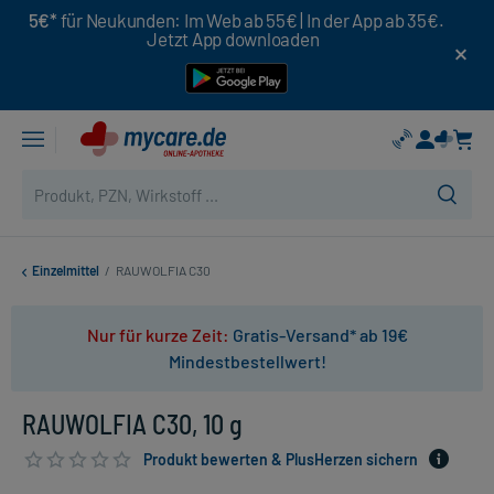
5€*
für Neukunden: Im Web ab 55€ | In der App ab 35€.
Jetzt App downloaden
Einzelmittel
/
RAUWOLFIA C30
Nur für kurze Zeit:
Gratis-Versand* ab 19€
Mindestbestellwert!
RAUWOLFIA C30, 10 g
Produkt bewerten & PlusHerzen sichern