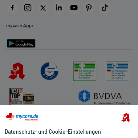
Datenschutz
Cookie-Einstellungen
mycare App:
Rückgabe/Widerruf
Barrierefreiheitserklärung
Datenschutz- und Cookie-Einstellungen