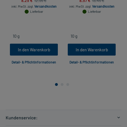
8,25 €
8,57 €
12,95 €
13,45 €
inkl. MwSt.
zzgl.
Versandkosten
inkl. MwSt.
zzgl.
Versandkosten
Lieferbar
Lieferbar
In den Warenkorb
In den Warenkorb
Detail- & Pflichtinformationen
Detail- & Pflichtinformationen
Kundenservice: