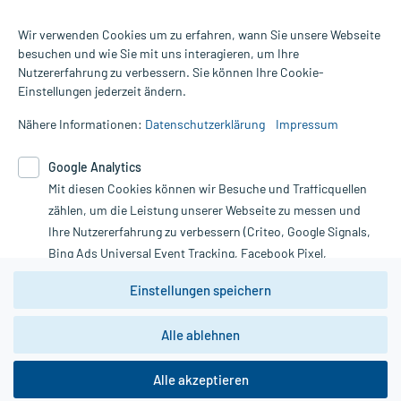
Wir verwenden Cookies um zu erfahren, wann Sie unsere Webseite
besuchen und wie Sie mit uns interagieren, um Ihre
Nutzererfahrung zu verbessern. Sie können Ihre Cookie-
Alle Preise gelten inkl. MwSt., ggf. zzgl. Versandkosten
Einstellungen jederzeit ändern.
Informationen auf dieser Website werden ausschließlich für
informative Zwecke zur Verfügung gestellt. Sie ersetzen keinesfalls
Nähere Informationen:
Datenschutzerklärung
Impressum
die Untersuchung und Behandlung durch einen Arzt. Bitte
beachten Sie, dass hierdurch weder Diagnosen gestellt noch
Google Analytics
Therapien eingeleitet werden können. | Diese Webseite benutzt
Mit diesen Cookies können wir Besuche und Trafficquellen
Google Analytics. Lesen Sie bitte dazu die wichtigen Hinweise in
unserer Datenschutzerklärung. Für den Widerruf einer Bestellung
zählen, um die Leistung unserer Webseite zu messen und
nutzen Sie das Formular:
Ihre Nutzererfahrung zu verbessern (Criteo, Google Signals,
Bing Ads Universal Event Tracking, Facebook Pixel,
Vertrag widerrufen
Youtube-Social Plugin).
Einstellungen speichern
Wir weisen darauf hin, dass die
Datenschutzbestimmungen von
Google Analytics
nicht
Alle ablehnen
*Hinweise zu unseren Aktionen und Bewertungen
zwingend den Europäischen Anforderungen gem. EU-
DSGVO genügen und ein Datentransfer in Drittstaaten bzw.
die USA nicht ausgeschlossen werden kann. Wie die
Alle akzeptieren
Daten dort verarbeitet werden, kann nicht geprüft und
nachvollzogen werden.
copyright @ 2026 Roland Helle e.K. - Versandapotheke - Alle Rechte vorbehalten