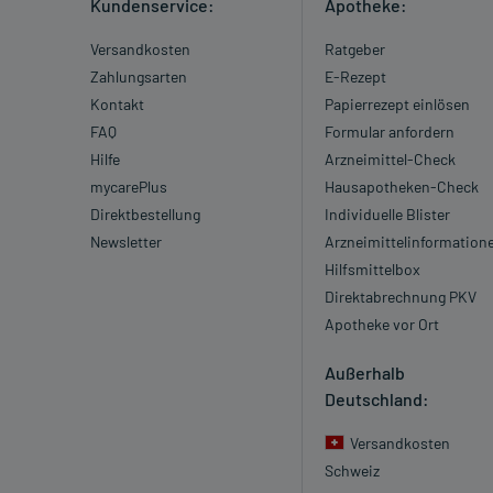
Kundenservice:
Apotheke:
Versandkosten
Ratgeber
Zahlungsarten
E-Rezept
Kontakt
Papierrezept einlösen
FAQ
Formular anfordern
Hilfe
Arzneimittel-Check
mycarePlus
Hausapotheken-Check
Direktbestellung
Individuelle Blister
Newsletter
Arzneimittelinformation
Hilfsmittelbox
Direktabrechnung PKV
Apotheke vor Ort
Außerhalb
Deutschland:
Versandkosten
Schweiz