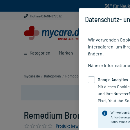
5€*
für Neuk
Hotline 03491-877012
Datenschutz- un
Wir verwenden Cooki
interagieren, um Ihr
Kategorien
Marken
Ratgeber
E-Rezept ei
ändern.
Nähere Information
mycare.de
/
Kategorien
/
Homöopathie
/
Komplexmittel
/
Husten,
Google Analytics
Mit diesen Cookie
und Ihre Nutzerer
Pixel, Youtube-Soc
Remedium Bronchiale EKF, 5
Wir weisen d
Anforderunge
kann. Wie die
Produkt bewerten & PlusHerzen sichern