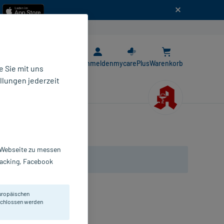
n
E-Rezept App
Anmelden
mycarePlus
Warenkorb
 Sie mit uns
llungen jederzeit
r Webseite zu messen
Tracking, Facebook
uropäischen
eschlossen werden
üssigkeit