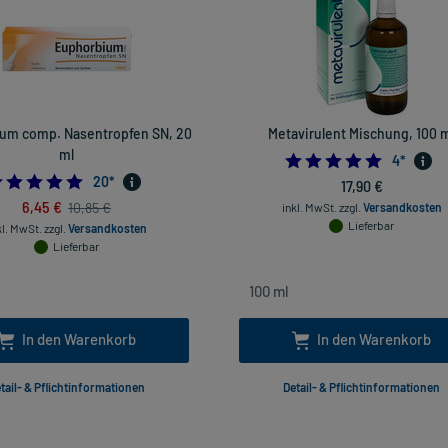
um comp. Nasentropfen SN, 20
Metavirulent Mischung, 100 
ml
5.0
4
*
5.0
20
*
17,90 €
6,45 €
10,85 €
inkl. MwSt.
zzgl.
Versandkosten
Lieferbar
kl. MwSt.
zzgl.
Versandkosten
Lieferbar
In den Warenkorb
In den Warenkorb
tail- & Pflichtinformationen
Detail- & Pflichtinformationen