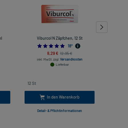
ml
Viburcol N Zäpfchen, 12 St
Grip
4.888888888888889
18
*
8,29 €
12,95 €
inkl. MwSt.
zzgl.
Versandkosten
inkl
Lieferbar
In den Warenkorb
Detail- & Pflichtinformationen
Deta