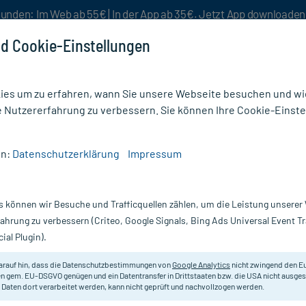
unden: Im Web ab 55€ | In der App ab 35€. Jetzt App downloade
d Cookie-Einstellungen
es um zu erfahren, wann Sie unsere Webseite besuchen und wie
e Nutzererfahrung zu verbessern. Sie können Ihre Cookie-Einste
nlösen
Rezeptur
Aktion %
en:
Datenschutzerklärung
Impressum
 Bronchitis & Asthma Homöopathie
/
Remedium Bronchiale EKF
s können wir Besuche und Trafficquellen zählen, um die Leistung unsere
Nur für kurze Zeit:
Gratis-Versand* ab 19€ Mindestbestellwert!
fahrung zu verbessern (Criteo, Google Signals, Bing Ads Universal Event 
ial Plugin).
0 ml
arauf hin, dass die Datenschutzbestimmungen von
Google Analytics
nicht zwingend den E
Homöopathisches Arzneimittel.
n gem. EU-DSGVO genügen und ein Datentransfer in Drittstaaten bzw. die USA nicht ausg
 Daten dort verarbeitet werden, kann nicht geprüft und nachvollzogen werden.
Darreichung:
Fl