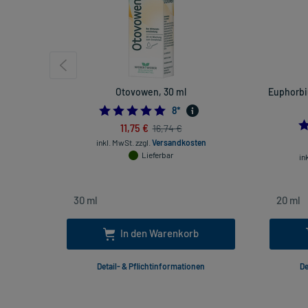
Otovowen, 30 ml
Euphorbi
4.875
8
*
11,75 €
16,74 €
inkl. MwSt.
zzgl.
Versandkosten
Lieferbar
in
In den Warenkorb
Detail- & Pflichtinformationen
De