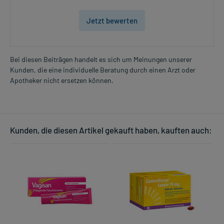
sollten Sie das Arzneimittel daher nach seinen Anweisungen
anwenden.
Jetzt bewerten
Gegenanzeigen:
Was spricht gegen eine Anwendung?
Bei diesen Beiträgen handelt es sich um Meinungen unserer
Kunden, die eine individuelle Beratung durch einen Arzt oder
- Überempfindlichkeit gegen die Inhaltsstoffe
Apotheker nicht ersetzen können.
Welche Altersgruppe ist zu beachten?
- Kinder und Jugendliche unter 18 Jahren: Das Arzneimittel darf
nicht angewendet werden.
Kunden, die diesen Artikel gekauft haben, kauften auch:
Was ist mit Schwangerschaft und Stillzeit?
- Schwangerschaft: Das Arzneimittel sollte nach derzeitigen
Erkenntnissen nicht angewendet werden.
- Stillzeit: Von einer Anwendung wird nach derzeitigen
Erkenntnissen abgeraten. Eventuell ist ein Abstillen in Erwägung
zu ziehen.
Ist Ihnen das Arzneimittel trotz einer Gegenanzeige verordnet
worden, sprechen Sie mit Ihrem Arzt oder Apotheker. Der