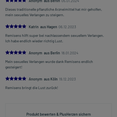
Anonym aus Berlin
05.01.2024
Dieses traditionelle pflanzliche Arzneimittel hat mir geholfen,
Art der Anwendung?
Mehr anzeigen
mein sexuelles Verlangen zu steigern.
Nehmen Sie das Arzneimittel mit Flüssigkeit (z.B. 1 Glas Wasser)
ein.
5.0
Katrin aus Hagen
06.12.2023
Dauer der Anwendung?
Remisens hilft super bei nachlassendem sexuellem Verlangen.
Das Arzneimittel kann bis zu 8 Wochen angewendet werden. Falls
Ich habe endlich wieder richtig Lust.
nach 2 Wochen keine Besserung der Beschwerden eintritt, sollten
Sie einen Arzt aufsuchen.
5.0
Anonym aus Berlin
18.01.2024
Überdosierung?
Mein sexuelles Verlangen wurde dank Remisens endlich
Es sind keine Überdosierungserscheinungen bekannt. Im
gesteigert!
Zweifelsfall wenden Sie sich an Ihren Arzt.
5.0
Anonym aus Köln
19.12.2023
Generell gilt: Achten Sie vor allem bei Säuglingen, Kleinkindern und
älteren Menschen auf eine gewissenhafte Dosierung. Im
Remisens bringt die Lust zurück!
Zweifelsfalle fragen Sie Ihren Arzt oder Apotheker nach etwaigen
Auswirkungen oder Vorsichtsmaßnahmen.
Eine vom Arzt verordnete Dosierung kann von den Angaben der
Produkt bewerten & PlusHerzen sichern
Packungsbeilage abweichen. Da der Arzt sie individuell abstimmt,