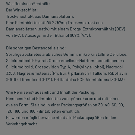
Was Remisens® enthält:
Der Wirkstoff ist:
Trockenextrakt aus Damianablättern.
Eine Filmtablette enthält 225?mg Trockenextrakt aus
Damianablättern (nativ) mit einem Droge-Extraktverhältnis (DEV)
von 5-7:1, Auszugs mittel: Ethanol 90?% (V/V).
Die sonstigen Bestandteile sind:
Sprühgetrocknetes arabisches Gummi, mikro kristalline Cellulose,
Siliciumdioxid-Hydrat, Croscarmellose-Natrium, hochdisperses
Siliciumdioxid, Crospovidon Typ A, Poly(vinylalkohol), Macrogol
3350, Magnesiumstearat (Ph. Eur.) [pflanzlich], Talkum, Riboflavin
(E101i), Titandioxid (E171), Brilliantblau FCF Aluminiumsalz (E133).
Wie Remisens® aussieht und Inhalt der Packung:
Remisens® sind Filmtabletten von grüner Farbe und mit einer
ovalen Form. Sie sind in einer Packungsgröße von 30, 40, 60, 90,
120, 160 und 180 Filmtabletten erhältlich.
Es werden möglicherweise nicht alle Packungsgrößen in den
Verkehr gebracht.