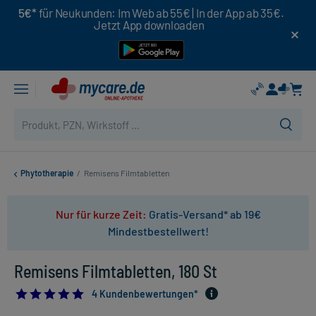
5€*
für Neukunden: Im Web ab 55€ | In der App ab 35€.
Jetzt App downloaden
Phytotherapie
/
Remisens Filmtabletten
Nur für kurze Zeit:
Gratis-Versand* ab 19€
Mindestbestellwert!
Remisens Filmtabletten, 180 St
5.0
4 Kundenbewertungen*