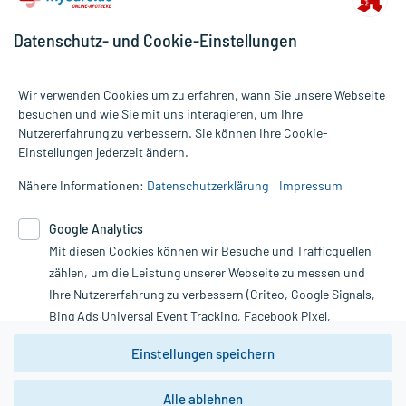
Anbieter: MEDICE ARZNEIMITTEL, Iserlohn, www.medice.de
Bearbeitungsstand: 21.09.2020
Datenschutz- und Cookie-Einstellungen
Wir verwenden Cookies um zu erfahren, wann Sie unsere Webseite
besuchen und wie Sie mit uns interagieren, um Ihre
Nutzererfahrung zu verbessern. Sie können Ihre Cookie-
Alle Preise gelten inkl. MwSt., ggf. zzgl. Versandkosten
Einstellungen jederzeit ändern.
Informationen auf dieser Website werden ausschließlich für
informative Zwecke zur Verfügung gestellt. Sie ersetzen keinesfalls
Nähere Informationen:
Datenschutzerklärung
Impressum
die Untersuchung und Behandlung durch einen Arzt. Bitte
beachten Sie, dass hierdurch weder Diagnosen gestellt noch
Google Analytics
Therapien eingeleitet werden können. | Diese Webseite benutzt
Mit diesen Cookies können wir Besuche und Trafficquellen
Google Analytics. Lesen Sie bitte dazu die wichtigen Hinweise in
unserer Datenschutzerklärung. Für den Widerruf einer Bestellung
zählen, um die Leistung unserer Webseite zu messen und
nutzen Sie das Formular:
Ihre Nutzererfahrung zu verbessern (Criteo, Google Signals,
Bing Ads Universal Event Tracking, Facebook Pixel,
Vertrag widerrufen
Youtube-Social Plugin).
Einstellungen speichern
Wir weisen darauf hin, dass die
Datenschutzbestimmungen von
Google Analytics
nicht
Alle ablehnen
*Hinweise zu unseren Aktionen und Bewertungen
zwingend den Europäischen Anforderungen gem. EU-