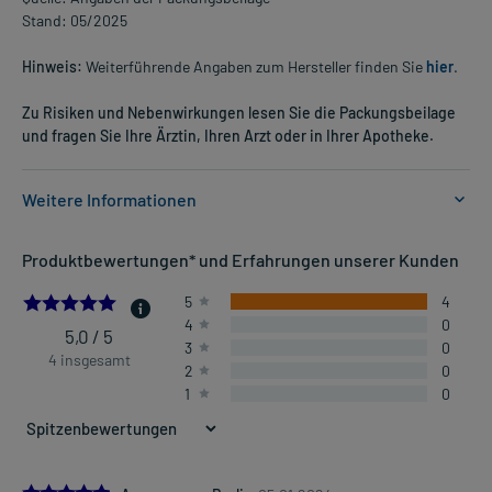
Stand: 05/2025
Hinweis:
Weiterführende Angaben zum Hersteller finden Sie
hier
.
Zu Risiken und Nebenwirkungen lesen Sie die Packungsbeilage
und fragen Sie Ihre Ärztin, Ihren Arzt oder in Ihrer Apotheke.
Weitere Informationen
Anwendungsgebiete:
Produktbewertungen* und Erfahrungen unserer Kunden
- Traditionell angewendet bei vermindertem sexuellen Verlangen.
5.0
5
4
4
0
Dosierung und Anwendungshinweise:
5,0 / 5
3
0
Erwachsene
4 insgesamt
2
0
1 Tablette
1
0
3-mal täglich
nach der Mahlzeit
Die Gesamtdosis sollte nicht ohne Rücksprache mit einem Arzt
oder Apotheker überschritten werden.
5.0