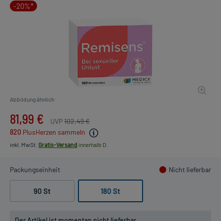
-20%*
Abbildung ähnlich
81,99 €
UVP
102,49 €
820
PlusHerzen sammeln
inkl. MwSt.
Gratis-Versand
innerhalb D.
Packungseinheit
Nicht lieferbar
90 St
180 St
Der Artikel ist momentan nicht lieferbar.