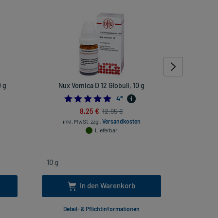
 g
Nux Vomica D 12 Globuli, 10 g
Rhus toxi
rheuma
4.75
4
*
8,25 €
12,95 €
inkl. MwSt.
zzgl.
Versandkosten
Lieferbar
inkl
In den Warenkorb
Detail- & Pflichtinformationen
Deta