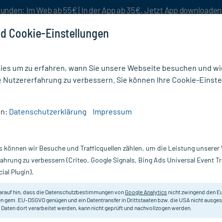
unden: Im Web ab 55€ | In der App ab 35€. Jetzt App downloade
d Cookie-Einstellungen
es um zu erfahren, wann Sie unsere Webseite besuchen und wie
e Nutzererfahrung zu verbessern. Sie können Ihre Cookie-Einste
nlösen
Rezeptur
Aktion %
en:
Datenschutzerklärung
Impressum
0
s können wir Besuche und Trafficquellen zählen, um die Leistung unsere
Nur für kurze Zeit:
Gratis-Versand* ab 19€ Mindestbestellwert!
fahrung zu verbessern (Criteo, Google Signals, Bing Ads Universal Event 
ial Plugin).
DHU - Einzelmittel
arauf hin, dass die Datenschutzbestimmungen von
Google Analytics
nicht zwingend den E
n gem. EU-DSGVO genügen und ein Datentransfer in Drittstaaten bzw. die USA nicht ausg
 Daten dort verarbeitet werden, kann nicht geprüft und nachvollzogen werden.
Homöopathisches Arzneimittel.