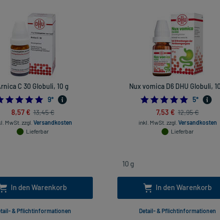
rnica C 30 Globuli, 10 g
Nux vomica D6 DHU Globuli, 10
4.888888888888889
5.0
9
*
5
*
8,57 €
7,53 €
13,45 €
12,95 €
kl. MwSt.
zzgl.
Versandkosten
inkl. MwSt.
zzgl.
Versandkosten
Lieferbar
Lieferbar
In den Warenkorb
In den Warenkorb
tail- & Pflichtinformationen
Detail- & Pflichtinformationen