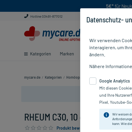
5€*
für Neuk
Hotline 03491-877012
Datenschutz- un
Wir verwenden Cooki
interagieren, um Ihr
Kategorien
Marken
Ratgeber
E-Rezept ei
ändern.
Nähere Information
mycare.de
/
Kategorien
/
Homöopathie
/
Einzelmittel
/
RHEUM C3
Google Analytics
Mit diesen Cookie
und Ihre Nutzerer
Pixel, Youtube-Soc
RHEUM C30, 10 g
Wir weisen d
Anforderunge
kann. Wie die
Produkt bewerten & PlusHerzen sichern