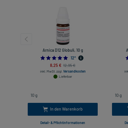
Arnica D12 Globuli, 10 g
A
5.0
12
*
8,25 €
12,95 €
inkl. MwSt.
zzgl.
Versandkosten
in
Lieferbar
In den Warenkorb
Detail- & Pflichtinformationen
De