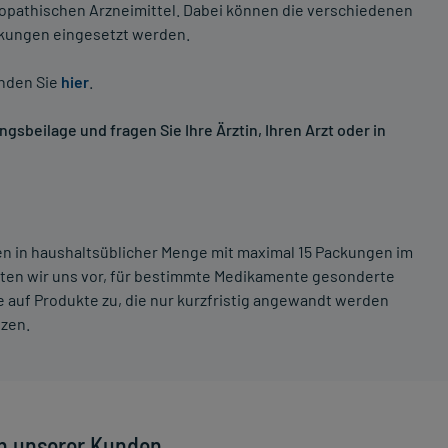
opathischen Arzneimittel. Dabei können die verschiedenen
nkungen eingesetzt werden.
inden Sie
hier
.
sbeilage und fragen Sie Ihre Ärztin, Ihren Arzt oder in
ten in haushaltsüblicher Menge mit maximal 15 Packungen im
lten wir uns vor, für bestimmte Medikamente gesonderte
 auf Produkte zu, die nur kurzfristig angewandt werden
tzen.
n unserer Kunden