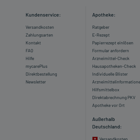
Kundenservice:
Apotheke:
Versandkosten
Ratgeber
Zahlungsarten
E-Rezept
Kontakt
Papierrezept einlösen
FAQ
Formular anfordern
Hilfe
Arzneimittel-Check
mycarePlus
Hausapotheken-Check
Direktbestellung
Individuelle Blister
Newsletter
Arzneimittelinformation
Hilfsmittelbox
Direktabrechnung PKV
Apotheke vor Ort
Außerhalb
Deutschland:
Versandkosten