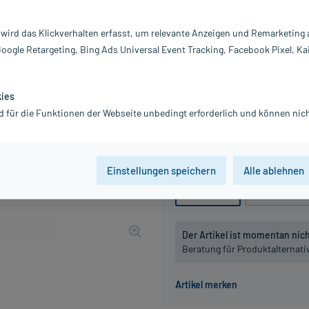
Darreichung:
Gl
Inhalt:
10
 wird das Klickverhalten erfasst, um relevante Anzeigen und Remarketing
PZN:
07
Google Retargeting, Bing Ads Universal Event Tracking, Facebook Pixel, Ka
Hersteller:
DH
11,52 €
UVP
13,45 €
116
Pl
kies
inkl. MwSt.
zzgl.
Versandkosten
d für die Funktionen der Webseite unbedingt erforderlich und können nich
Grundpreis: 1.152,00 € / kg
Packungseinheit
Einstellungen speichern
Alle ablehnen
10 g
, C30
10 g
, C200
Der Artikel ist momentan nicht
Beratung für Produktalternat