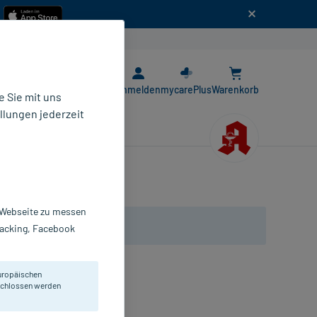
n
E-Rezept App
Anmelden
mycarePlus
Warenkorb
 Sie mit uns
llungen jederzeit
r Webseite zu messen
Tracking, Facebook
uropäischen
eschlossen werden