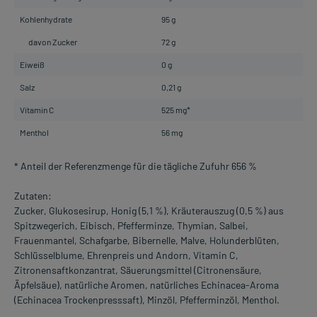
Kohlenhydrate
95 g
davon Zucker
72 g
Eiweiß
0 g
Salz
0,21 g
Vitamin C
525 mg*
Menthol
56 mg
* Anteil der Referenzmenge für die tägliche Zufuhr 656 %
Zutaten:
Zucker, Glukosesirup, Honig (5,1 %), Kräuterauszug (0,5 %) aus
Spitzwegerich, Eibisch, Pfefferminze, Thymian, Salbei,
Frauenmantel, Schafgarbe, Bibernelle, Malve, Holunderblüten,
Schlüsselblume, Ehrenpreis und Andorn, Vitamin C,
Zitronensaftkonzantrat, Säuerungsmittel (Citronensäure,
Äpfelsäue), natürliche Aromen, natürliches Echinacea-Aroma
(Echinacea Trockenpresssaft), Minzöl, Pfefferminzöl, Menthol.