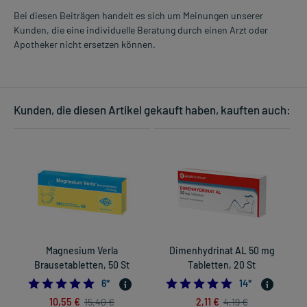
Bei diesen Beiträgen handelt es sich um Meinungen unserer
Kunden, die eine individuelle Beratung durch einen Arzt oder
Apotheker nicht ersetzen können.
Kunden, die diesen Artikel gekauft haben, kauften auch:
Magnesium Verla
Dimenhydrinat AL 50 mg
Brausetabletten, 50 St
Tabletten, 20 St
4.833333333333333
4.7857142857142
6
*
14
*
10,55 €
2,11 €
15,40 €
4,19 €