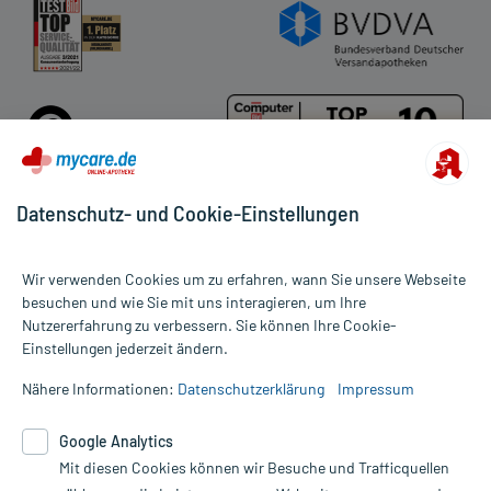
Cookie-Einstellungen
Rückgabe/Widerruf
Barrierefreiheitserklärung
Datenschutz- und Cookie-Einstellungen
Für die Produkte der Kategorie Ladival wurden 131 Bewertungen
Wir verwenden Cookies um zu erfahren, wann Sie unsere Webseite
mit durchschnittlich 4,9 von 5 Sternen abgegeben.
besuchen und wie Sie mit uns interagieren, um Ihre
Nutzererfahrung zu verbessern. Sie können Ihre Cookie-
Alle Preise gelten inkl. MwSt., ggf. zzgl. Versandkosten
Einstellungen jederzeit ändern.
Informationen auf dieser Website werden ausschließlich für
informative Zwecke zur Verfügung gestellt. Sie ersetzen keinesfalls
Nähere Informationen:
Datenschutzerklärung
Impressum
die Untersuchung und Behandlung durch einen Arzt. Bitte
beachten Sie, dass hierdurch weder Diagnosen gestellt noch
Google Analytics
Therapien eingeleitet werden können. | Diese Webseite benutzt
Google Analytics. Lesen Sie bitte dazu die wichtigen Hinweise in
Mit diesen Cookies können wir Besuche und Trafficquellen
unserer Datenschutzerklärung. Für den Widerruf einer Bestellung