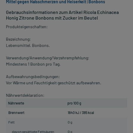
Mittel gegen Halsschmerzen und Heiserkeit
|
Bonbons
Gebrauchsinformationen zum Artikel Ricola Echinacea
Honig Zitrone Bonbons mit Zucker im Beutel
Produkteigenschaften:
Bezeichnung:
Lebensmittel. Bonbons.
Verwendung/Anwendung/Verzehrempfehlung:
Mindestens 1 Bonbon pro Tag.
Aufbewahrungsbedingungen:
Vor Wärme und Feuchtigkeit geschützt aufbewahren.
Nährwertdeklaration:
Nährwerte
pro 100 g
Brennwert
1640 kJ / 385 kcal
Fett
0 g
davon gesättigte Fettsäuren
0 g