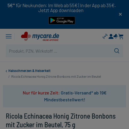
5€*
für Neukunden: Im Web ab 55€ | In der App ab 35€.
Jetzt App downloaden
Halsschmerzen & Heiserkeit
/
Ricola Echinacea Honig Zitrone Bonbons mit Zucker im Beutel
Nur für kurze Zeit:
Gratis-Versand* ab 19€
Mindestbestellwert!
Ricola Echinacea Honig Zitrone Bonbons
mit Zucker im Beutel, 75 g