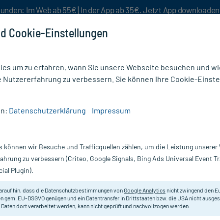
unden: Im Web ab 55€ | In der App ab 35€. Jetzt App downloade
d Cookie-Einstellungen
es um zu erfahren, wann Sie unsere Webseite besuchen und wie
e Nutzererfahrung zu verbessern. Sie können Ihre Cookie-Einste
nlösen
Rezeptur
Aktion %
en:
Datenschutzerklärung
Impressum
era Holzhacker Franzbranntwein Arnika und Menthol
s können wir Besuche und Trafficquellen zählen, um die Leistung unsere
Nur für kurze Zeit:
Gratis-Versand* ab 19€ Mindestbestellwert!
fahrung zu verbessern (Criteo, Google Signals, Bing Ads Universal Event 
ial Plugin).
nntwein Arnika
arauf hin, dass die Datenschutzbestimmungen von
Google Analytics
nicht zwingend den E
Zur Lockerung überbeanspruchter 
n gem. EU-DSGVO genügen und ein Datentransfer in Drittstaaten bzw. die USA nicht ausg
 Daten dort verarbeitet werden, kann nicht geprüft und nachvollzogen werden.
Darreichung:
Fr