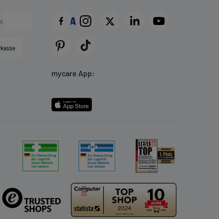
rkasse
mycare App: