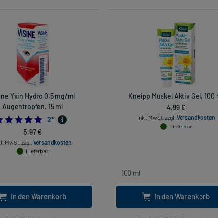
ine Yxin Hydro 0,5 mg/ml
Kneipp Muskel Aktiv Gel, 100 
Augentropfen, 15 ml
4,99 €
inkl. MwSt.
zzgl.
Versandkosten
5.0
2
*
Lieferbar
5,97 €
kl. MwSt.
zzgl.
Versandkosten
Lieferbar
In den Warenkorb
In den Warenkorb