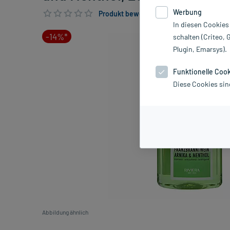
Werbung
Produkt bewerten & PlusHerzen sichern
In diesen Cookies
-14%*
schalten (Criteo, 
Plugin, Emarsys).
Funktionelle Coo
Diese Cookies sin
Abbildung ähnlich