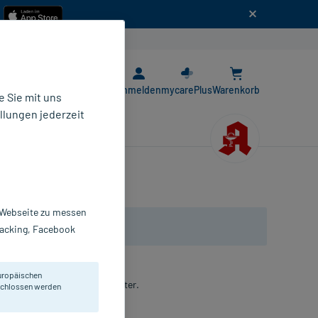
n
E-Rezept App
Anmelden
mycarePlus
Warenkorb
 Sie mit uns
llungen jederzeit
r Webseite zu messen
Tracking, Facebook
uropäischen
Muskulatur und bei Muskelkater.
eschlossen werden
anzbranntwein