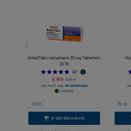
SchlafTabs-ratiopharm 25 mg Tabletten,
Vis
20 St
4.794117647058823
34
*
6,79 €
8,95 €
inkl. MwSt.
zzgl.
Versandkosten
in
Lieferbar
In den Warenkorb