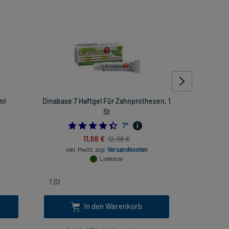
ml
Dinabase 7 Haftgel Für Zahnprothesen, 1
Paraceta
St
4.428571428571429
7
*
11,68 €
12,98 €
inkl
inkl. MwSt.
zzgl.
Versandkosten
Lieferbar
In den Warenkorb