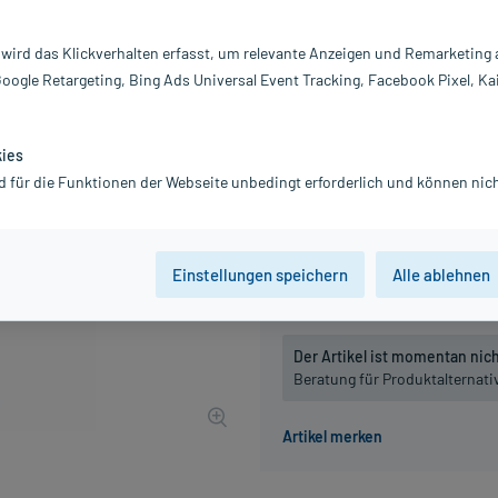
Inhalt:
25
PZN:
0
 wird das Klickverhalten erfasst, um relevante Anzeigen und Remarketing
Hersteller:
Na
Google Retargeting, Bing Ads Universal Event Tracking, Facebook Pixel, Ka
10,62 €
UVP
12,49 €
107
P
inkl. MwSt.
zzgl.
Versandkosten
kies
Grundpreis: 42,48 € / l
d für die Funktionen der Webseite unbedingt erforderlich und können nich
Packungseinheit
Einstellungen speichern
Alle ablehnen
250 ml
500 ml
Der Artikel ist momentan nicht
Beratung für Produktalternat