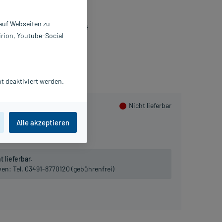
0 ml
9174285
 auf Webseiten zu
turpräparate Dieterich GmbH
irion, Youtube-Social
lusHerzen sammeln
t deaktiviert werden.
Nicht lieferbar
Alle akzeptieren
1000 ml
 lieferbar.
iven:
Tel. 03491-8770120 (gebührenfrei)