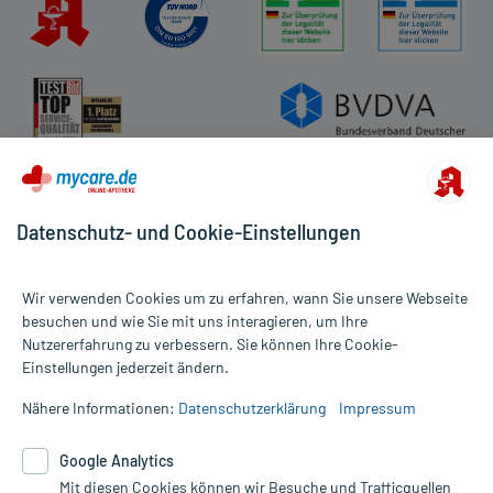
Datenschutz- und Cookie-Einstellungen
Wir verwenden Cookies um zu erfahren, wann Sie unsere Webseite
besuchen und wie Sie mit uns interagieren, um Ihre
Nutzererfahrung zu verbessern. Sie können Ihre Cookie-
Alle Preise gelten inkl. MwSt., ggf. zzgl. Versandkosten
Einstellungen jederzeit ändern.
Informationen auf dieser Website werden ausschließlich für
informative Zwecke zur Verfügung gestellt. Sie ersetzen keinesfalls
Nähere Informationen:
Datenschutzerklärung
Impressum
die Untersuchung und Behandlung durch einen Arzt. Bitte
beachten Sie, dass hierdurch weder Diagnosen gestellt noch
Google Analytics
Therapien eingeleitet werden können. | Diese Webseite benutzt
Mit diesen Cookies können wir Besuche und Trafficquellen
Google Analytics. Lesen Sie bitte dazu die wichtigen Hinweise in