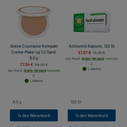
Avene Couvrance Kompakt
Activomin Kapseln, 120 St
Creme-Make-up 1.2 Sand,
67,67 €
75,95 €
8.5 g
inkl. MwSt.
Gratis-Versand
innerhalb
27,84 €
D.
28,90 €
Lieferbar
inkl. MwSt.
Gratis-Versand
innerhalb
D.
in
Lieferbar
In den Warenkorb
In den Warenkorb