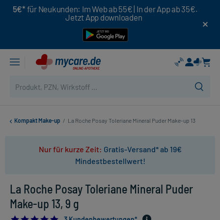
5€*
für Neukunden: Im Web ab 55€ | In der App ab 35€.
Jetzt App downloaden
Kompakt Make-up
/
La Roche Posay Toleriane Mineral Puder Make-up 13
Nur für kurze Zeit:
Gratis-Versand* ab 19€
Mindestbestellwert!
La Roche Posay Toleriane Mineral Puder
Make-up 13, 9 g
5.0
3 Kundenbewertungen*