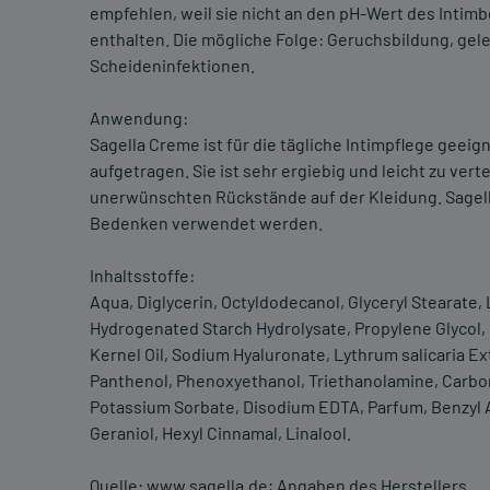
empfehlen, weil sie nicht an den pH-Wert des Intimbe
enthalten. Die mögliche Folge: Geruchsbildung, gele
Scheideninfektionen.
Anwendung:
Sagella Creme ist für die tägliche Intimpflege geei
aufgetragen. Sie ist sehr ergiebig und leicht zu verte
unerwünschten Rückstände auf der Kleidung. Sagel
Bedenken verwendet werden.
Inhaltsstoffe:
Aqua, Diglycerin, Octyldodecanol, Glyceryl Stearate,
Hydrogenated Starch Hydrolysate, Propylene Glycol, 
Kernel Oil, Sodium Hyaluronate, Lythrum salicaria Ex
Panthenol, Phenoxyethanol, Triethanolamine, Carbom
Potassium Sorbate, Disodium EDTA, Parfum, Benzyl A
Geraniol, Hexyl Cinnamal, Linalool.
Quelle: www.sagella.de; Angaben des Herstellers