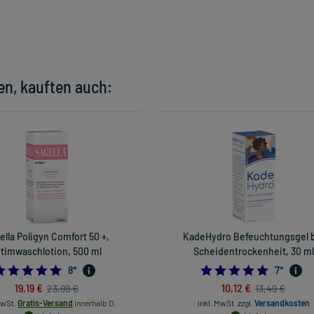
en, kauften auch:
ella Poligyn Comfort 50 +,
KadeHydro Befeuchtungsgel 
ntimwaschlotion, 500 ml
Scheidentrockenheit, 30 ml
5.0
5.0
8
*
7
*
19,19 €
10,12 €
23,99 €
13,49 €
MwSt.
Gratis-Versand
innerhalb D.
inkl. MwSt.
zzgl.
Versandkosten