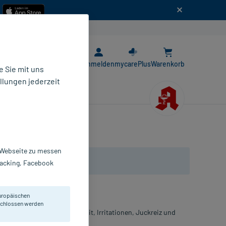
n
E-Rezept App
Anmelden
mycarePlus
Warenkorb
 Sie mit uns
llungen jederzeit
r Webseite zu messen
Tracking, Facebook
uropäischen
eschlossen werden
ege - bei Scheidentrockenheit, Irritationen, Juckreiz und