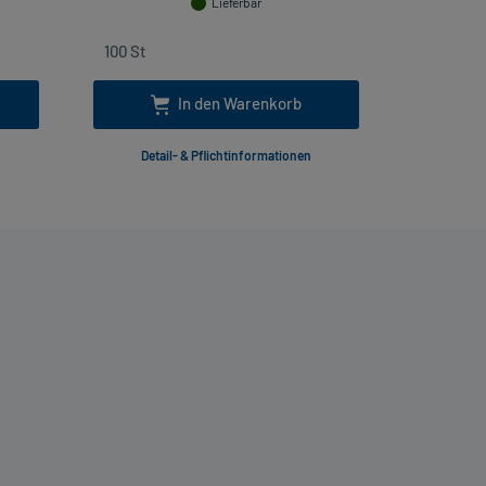
Lieferbar
In den Warenkorb
Detail- & Pflichtinformationen
Deta