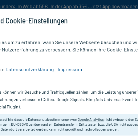
unden: Im Web ab 55€ | In der App ab 35€. Jetzt App downloade
d Cookie-Einstellungen
es um zu erfahren, wann Sie unsere Webseite besuchen und wie
e Nutzererfahrung zu verbessern. Sie können Ihre Cookie-Einste
nlösen
Rezeptur
Aktion %
en:
Datenschutzerklärung
Impressum
s können wir Besuche und Trafficquellen zählen, um die Leistung unsere
Nur für kurze Zeit:
Gratis-Versand* ab 19€ Mindestbestellwert!
fahrung zu verbessern (Criteo, Google Signals, Bing Ads Universal Event 
ial Plugin).
Sagella
arauf hin, dass die Datenschutzbestimmungen von
Google Analytics
nicht zwingend den E
n gem. EU-DSGVO genügen und ein Datentransfer in Drittstaaten bzw. die USA nicht ausg
 Daten dort verarbeitet werden, kann nicht geprüft und nachvollzogen werden.
Feuchtigkeitscreme für die Intimpfl
Brennen.