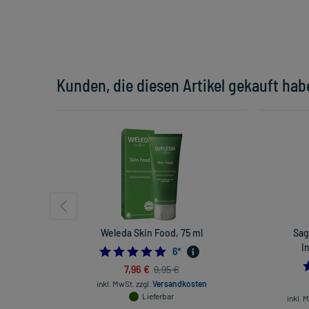
Kunden, die diesen Artikel gekauft hab
Weleda Skin Food, 75 ml
Sag
I
5.0
6
*
7,96 €
9,95 €
inkl. MwSt.
zzgl.
Versandkosten
Lieferbar
inkl. 