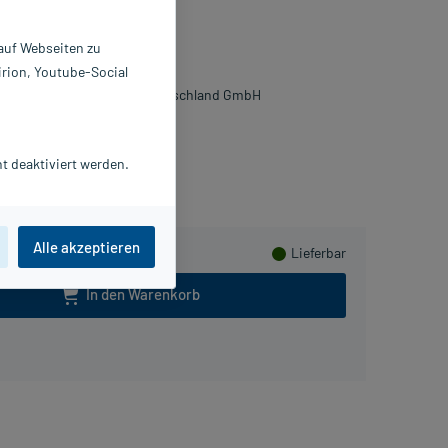
reme
 auf Webseiten zu
 ml
irion, Youtube-Social
5994301
ooper Consumer Health Deutschland GmbH
sHerzen sammeln
t deaktiviert werden.
Alle akzeptieren
Lieferbar
In den Warenkorb