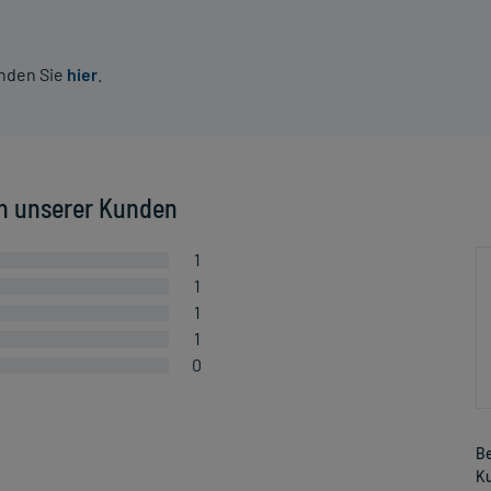
inden Sie
hier
.
n unserer Kunden
1
1
1
1
0
Be
Ku