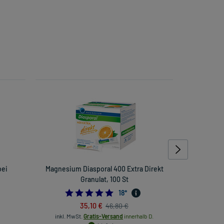
bei
Magnesium Diasporal 400 Extra Direkt
Sagella Hy
Granulat, 100 St
4.888888888888889
18
*
35,10 €
46,80 €
inkl. MwSt.
Gratis-Versand
innerhalb D.
inkl. Mw