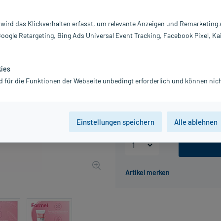
Darreichung:
C
 wird das Klickverhalten erfasst, um relevante Anzeigen und Remarketing
Inhalt:
30
Google Retargeting, Bing Ads Universal Event Tracking, Facebook Pixel, Ka
PZN:
0
Hersteller:
C
11,19 €
kies
UVP
13,99 €
112
Plu
d für die Funktionen der Webseite unbedingt erforderlich und können nich
inkl. MwSt.
zzgl.
Versandkosten
Grundpreis: 373,00 € / l
Einstellungen speichern
Alle ablehnen