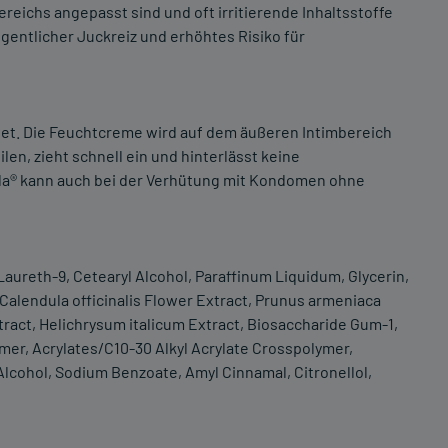
reichs angepasst sind und oft irritierende Inhaltsstoffe
gentlicher Juckreiz und erhöhtes Risiko für
gnet. Die Feuchtcreme wird auf dem äußeren Intimbereich
ilen, zieht schnell ein und hinterlässt keine
la® kann auch bei der Verhütung mit Kondomen ohne
 Laureth-9, Cetearyl Alcohol, Paraffinum Liquidum, Glycerin,
Calendula officinalis Flower Extract, Prunus armeniaca
tract, Helichrysum italicum Extract, Biosaccharide Gum-1,
er, Acrylates/C10-30 Alkyl Acrylate Crosspolymer,
lcohol, Sodium Benzoate, Amyl Cinnamal, Citronellol,