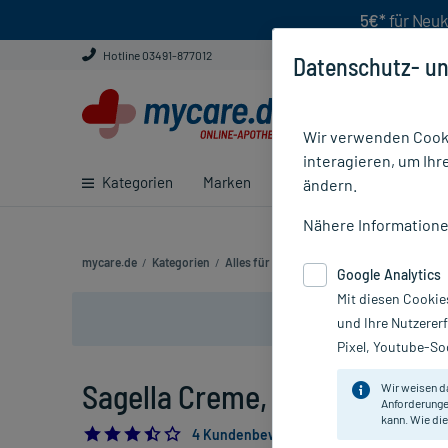
5€*
für Neuk
Hotline 03491-877012
Datenschutz- un
Wir verwenden Cooki
interagieren, um Ihr
Kategorien
Marken
Ratgeber
E-Rezept ei
ändern.
Nähere Information
mycare.de
/
Kategorien
/
Alles für die Frau
/
Sagella Creme
Google Analytics
Mit diesen Cookie
und Ihre Nutzerer
Pixel, Youtube-Soc
Sagella Creme, 30 ml
Wir weisen d
Anforderunge
kann. Wie die
3.5
4 Kundenbewertungen*